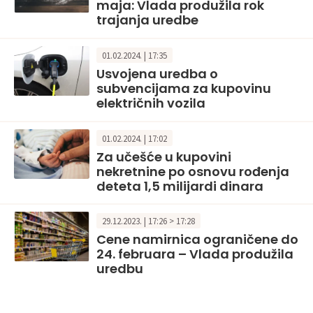
maja: Vlada produžila rok
trajanja uredbe
01.02.2024. | 17:35
Usvojena uredba o
subvencijama za kupovinu
električnih vozila
01.02.2024. | 17:02
Za učešće u kupovini
nekretnine po osnovu rođenja
deteta 1,5 milijardi dinara
29.12.2023. | 17:26 > 17:28
Cene namirnica ograničene do
24. februara – Vlada produžila
uredbu