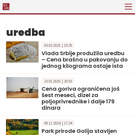
uredba
03.03.2025. | 19:35
Vlada Srbije produžila uredbu
– Cena brašna u pakovanju do
jednog kilograma ostaje ista
23.01.2025. | 20:50
Cena goriva ograničena još
šest meseci, dizel za
poljoprivrednike i dalje 179
dinara
08.11.2024. | 17:24
Park prirode Golija stavljen