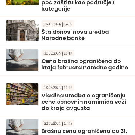
pod zaštitu kao područje I
kategorije
26.10.2024. | 14:06
Šta donosi nova uredba
Narodne banke
31.08.2024. | 10:14
Cena brašna ograničena do
kraja februara naredne godine
18.08.2024. | 11:47
Vladina uredba o ograničenju
cena osnovnih namirnica važi
do kraja avgusta
22.02.2024. | 17:45
Brašnu cena ograničena do 31.