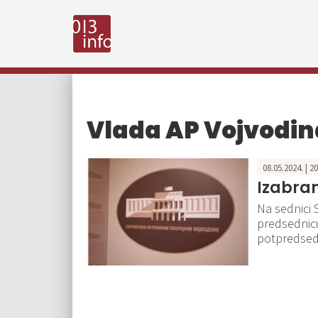
Vlada AP Vojvodin
08.05.2024. | 2
Izabra
Na sednici 
predsednicu
potpredsedn