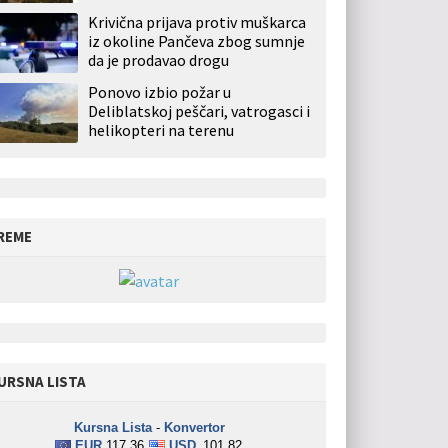
Krivična prijava protiv muškarca
iz okoline Pančeva zbog sumnje
da je prodavao drogu
Ponovo izbio požar u
Deliblatskoj peščari, vatrogasci i
helikopteri na terenu
REME
URSNA LISTA