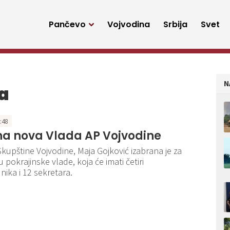
Pančevo
Vojvodina
Srbija
Svet
N
a
0:48
na nova Vlada AP Vojvodine
Skupštine Vojvodine, Maja Gojković izabrana je za
 pokrajinske vlade, koja će imati četiri
ika i 12 sekretara.