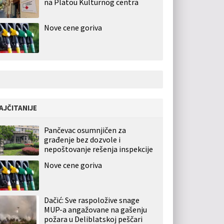
na Platou Kulturnog centra
Nove cene goriva
AJČITANIJE
Pančevac osumnjičen za
građenje bez dozvole i
nepoštovanje rešenja inspekcije
Nove cene goriva
Dačić: Sve raspoložive snage
MUP-a angažovane na gašenju
požara u Deliblatskoj peščari