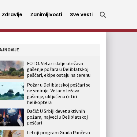
Zdravlje
Zanimljivosti
Sve vesti
AJNOVIJE
FOTO: Vetar i dalje otežava
gašenje požara u Deliblatskoj
peščari, ekipe ostaju na terenu
Požar u Deliblatskoj peščari se
ne smiruje: Vetar otežava
gašenje, uključena četiri
helikoptera
Dačić: U Srbiji devet aktivnih
požara, najveći u Deliblatskoj
peščari
Letnji program Grada Pančeva