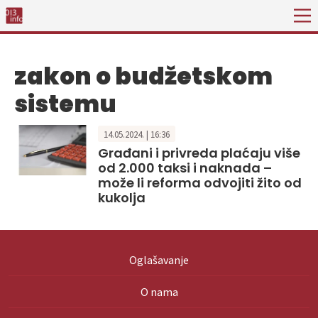
zakon o budžetskom
sistemu
14.05.2024. | 16:36
Građani i privreda plaćaju više
od 2.000 taksi i naknada –
može li reforma odvojiti žito od
kukolja
Oglašavanje
O nama