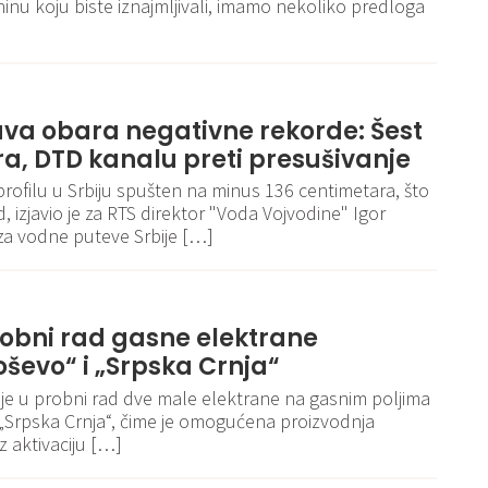
ninu koju biste iznajmljivali, imamo nekoliko predloga
va obara negativne rekorde: Šest
ora, DTD kanalu preti presušivanje
rofilu u Srbiju spušten na minus 136 centimetara, što
d, izjavio je za RTS direktor "Voda Vojvodine" Igor
e za vodne puteve Srbije […]
robni rad gasne elektrane
ševo“ i „Srpska Crnja“
 je u probni rad dve male elektrane na gasnim poljima
 „Srpska Crnja“, čime je omogućena proizvodnja
z aktivaciju […]