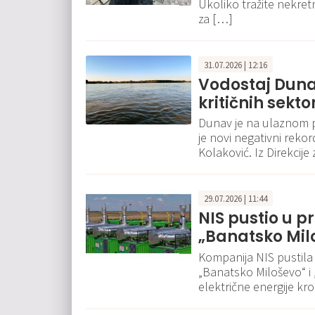
Ukoliko tražite nekret
za […]
31.07.2026 | 12:16
Vodostaj Duna
kritičnih sekt
Dunav je na ulaznom p
je novi negativni rekor
Kolaković. Iz Direkcij
29.07.2026 | 11:44
NIS pustio u p
„Banatsko Milo
Kompanija NIS pustila
„Banatsko Miloševo“ i
električne energije kro