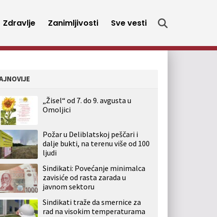
Zdravlje
Zanimljivosti
Sve vesti
AJNOVIJE
„Žisel“ od 7. do 9. avgusta u
Omoljici
Požar u Deliblatskoj peščari i
dalje bukti, na terenu više od 100
ljudi
Sindikati: Povećanje minimalca
zavisiće od rasta zarada u
javnom sektoru
Sindikati traže da smernice za
rad na visokim temperaturama