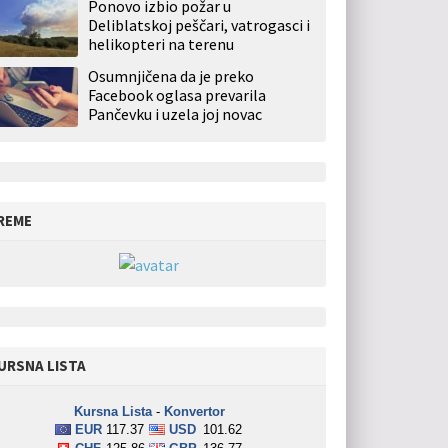
Ponovo izbio požar u
Deliblatskoj peščari, vatrogasci i
helikopteri na terenu
Osumnjičena da je preko
Facebook oglasa prevarila
Pančevku i uzela joj novac
REME
URSNA LISTA