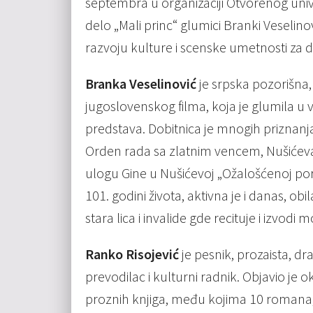
septembra u organizaciji Otvorenog univ
delo „Mali princ“ glumici Branki Veselino
razvoju kulture i scenske umetnosti za 
Branka Veselinović
je srpska pozorišna, 
jugoslovenskog filma, koja je glumila u viš
predstava. Dobitnica je mnogih priznanja
Orden rada sa zlatnim vencem, Nušićeva
ulogu Gine u Nušićevoj „Ožalošćenoj poro
101. godini života, aktivna je i danas, 
stara lica i invalide gde recituje i izvodi
Ranko Risojević
je pesnik, prozaista, dra
prevodilac i kulturni radnik. Objavio je o
proznih knjiga, među kojima 10 romana; 