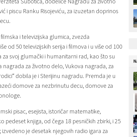
erziteta Subotica, dodeliće Nagradu za životno
vić i piscu Ranku Risojeviću, za izuzetan doprinos
decu.
filmska i televizijska glumica, zvezda
e od 50 televizijskih serija i filmova i u više od 100
 za svoj glumački i humanitarni rad, kao što su
N
 nagrada za životno delo, Vukova nagrada, za
dici“ dobila je i Sterijinu nagradu. Premda je u
obilazeći domove za nezbrinutu decu, domove za
 monologe.
mski pisac, esejista, istoričar matematike,
ko pedeset knjiga, od čega 18 pesničkih zbirki, i 25
izvedeno je desetak njegovih radio igara za