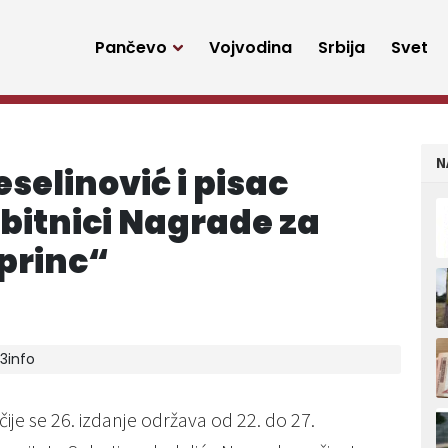
Pančevo
Vojvodina
Srbija
Svet
N
elinović i pisac
bitnici Nagrade za
 princ“
13info
ije se 26. izdanje održava od 22. do 27.