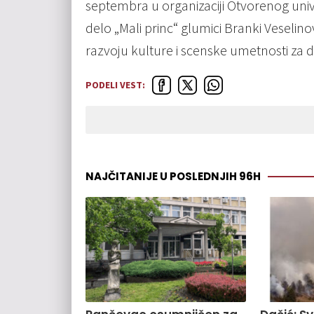
septembra u organizaciji Otvorenog univ
delo „Mali princ“ glumici Branki Veselino
razvoju kulture i scenske umetnosti za 
PODELI VEST:
NAJČITANIJE U POSLEDNJIH 96H