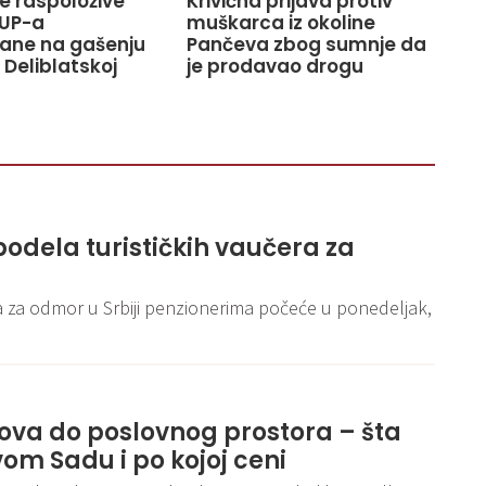
ve raspoložive
Krivična prijava protiv
UP-a
muškarca iz okoline
ane na gašenju
Pančeva zbog sumnje da
 Deliblatskoj
je prodavao drogu
podela turističkih vaučera za
 za odmor u Srbiji penzionerima počeće u ponedeljak,
ova do poslovnog prostora – šta
vom Sadu i po kojoj ceni