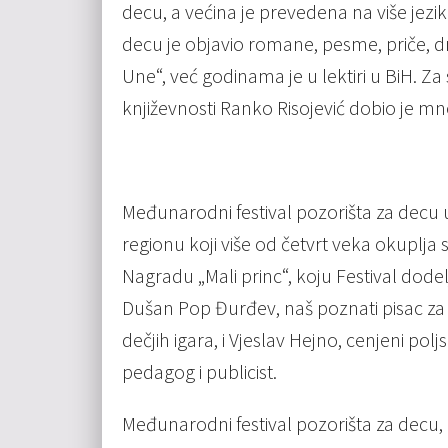
decu, a većina je prevedena na više jezika
decu je objavio romane, pesme, priče, 
Une“, već godinama je u lektiri u BiH. Za
književnosti Ranko Risojević dobio je mn
Međunarodni festival pozorišta za decu u 
regionu koji više od četvrt veka okuplja 
Nagradu „Mali princ“, koju Festival dodel
Dušan Pop Đurđev, naš poznati pisac za 
dečjih igara, i Vjeslav Hejno, cenjeni pol
pedagog i publicist.
Međunarodni festival pozorišta za decu, č