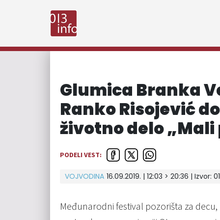
Glumica Branka Ves
Ranko Risojević do
životno delo „Mali
PODELI VEST:
VOJVODINA
16.09.2019. | 12:03 > 20:36 | Izvor:
0
Međunarodni festival pozorišta za decu, č