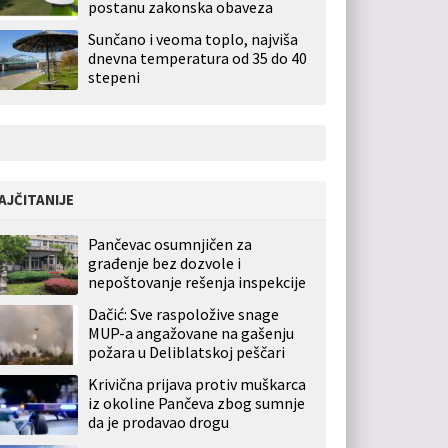
postanu zakonska obaveza
Sunčano i veoma toplo, najviša
dnevna temperatura od 35 do 40
stepeni
AJČITANIJE
Pančevac osumnjičen za
građenje bez dozvole i
nepoštovanje rešenja inspekcije
Dačić: Sve raspoložive snage
MUP-a angažovane na gašenju
požara u Deliblatskoj peščari
Krivična prijava protiv muškarca
iz okoline Pančeva zbog sumnje
da je prodavao drogu