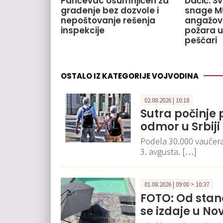
Pančevac osumnjičen za
Dačić: S
građenje bez dozvole i
snage M
nepoštovanje rešenja
angažov
inspekcije
požara u
peščari
OSTALO IZ KATEGORIJE VOJVODINA
02.08.2026 | 10:18
Sutra počinje 
odmor u Srbiji
Podela 30.000 vaučera
3. avgusta. […]
01.08.2026 | 09:00 > 10:37
FOTO: Od stan
se izdaje u No