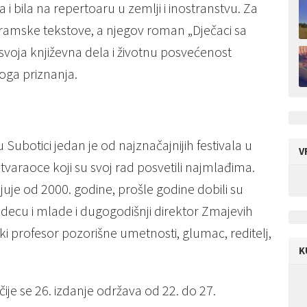
 i bila na repertoaru u zemlji i inostranstvu. Za
dramske tekstove, a njegov roman „Dječaci sa
 svoja književna dela i životnu posvećenost
oga priznanja.
Subotici jedan je od najznačajnijih festivala u
V
stvaraoce koji su svoj rad posvetili najmlađima.
juje od 2000. godine, prošle godine dobili su
decu i mlade i dugogodišnji direktor Zmajevih
jski profesor pozorišne umetnosti, glumac, reditelj,
K
ije se 26. izdanje održava od 22. do 27.