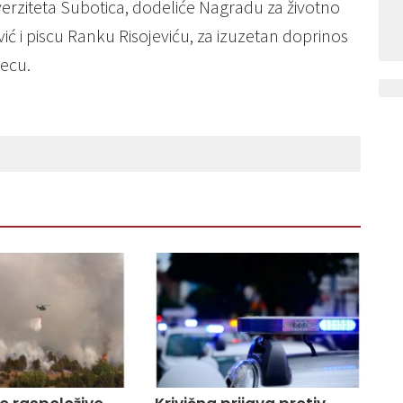
erziteta Subotica, dodeliće Nagradu za životno
vić i piscu Ranku Risojeviću, za izuzetan doprinos
decu.