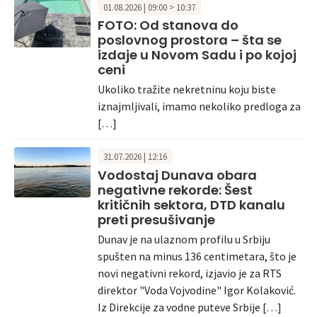
01.08.2026 | 09:00 > 10:37
FOTO: Od stanova do
poslovnog prostora – šta se
izdaje u Novom Sadu i po kojoj
ceni
Ukoliko tražite nekretninu koju biste
iznajmljivali, imamo nekoliko predloga za
[…]
31.07.2026 | 12:16
Vodostaj Dunava obara
negativne rekorde: Šest
kritičnih sektora, DTD kanalu
preti presušivanje
Dunav je na ulaznom profilu u Srbiju
spušten na minus 136 centimetara, što je
novi negativni rekord, izjavio je za RTS
direktor "Voda Vojvodine" Igor Kolaković.
Iz Direkcije za vodne puteve Srbije […]