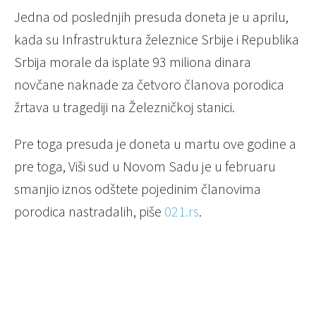
Jedna od poslednjih presuda doneta je u aprilu,
kada su Infrastruktura železnice Srbije i Republika
Srbija morale da isplate 93 miliona dinara
novčane naknade za četvoro članova porodica
žrtava u tragediji na Železničkoj stanici.
Pre toga presuda je doneta u martu ove godine a
pre toga, Viši sud u Novom Sadu je u februaru
smanjio iznos odštete pojedinim članovima
porodica nastradalih, piše
021.rs
.