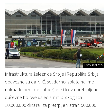
Foto: 013info
Infrastruktura železnice Srbije i Republika Srbija
obavezne su da N. Ć. solidarno isplate na ime
naknade nematerijalne štete i to: za pretrpljene
duševne bolove usled smrti bliskog lica
10.000.000 dinara i za pretrpljeni strah 500.000