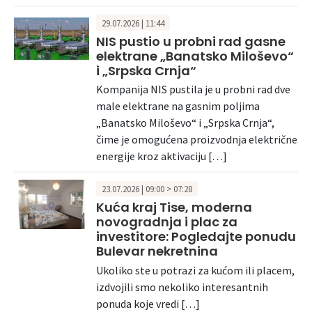
29.07.2026 | 11:44
NIS pustio u probni rad gasne
elektrane „Banatsko Miloševo“
i „Srpska Crnja“
Kompanija NIS pustila je u probni rad dve
male elektrane na gasnim poljima
„Banatsko Miloševo“ i „Srpska Crnja“,
čime je omogućena proizvodnja električne
energije kroz aktivaciju […]
23.07.2026 | 09:00 > 07:28
Kuća kraj Tise, moderna
novogradnja i plac za
investitore: Pogledajte ponudu
Bulevar nekretnina
Ukoliko ste u potrazi za kućom ili placem,
izdvojili smo nekoliko interesantnih
ponuda koje vredi […]