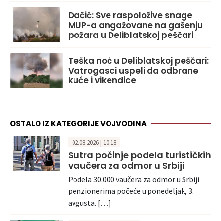
Dačić: Sve raspoložive snage
MUP-a angažovane na gašenju
požara u Deliblatskoj peščari
Teška noć u Deliblatskoj peščari:
Vatrogasci uspeli da odbrane
kuće i vikendice
OSTALO IZ KATEGORIJE VOJVODINA
02.08.2026 | 10:18
Sutra počinje podela turističkih
vaučera za odmor u Srbiji
Podela 30.000 vaučera za odmor u Srbiji
penzionerima počeće u ponedeljak, 3.
avgusta. […]