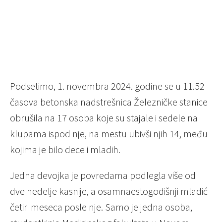
Podsetimo, 1. novembra 2024. godine se u 11.52
časova betonska nadstrešnica Železničke stanice
obrušila na 17 osoba koje su stajale i sedele na
klupama ispod nje, na mestu ubivši njih 14, među
kojima je bilo dece i mladih.
Jedna devojka je povredama podlegla više od
dve nedelje kasnije, a osamnaestogodišnji mladić
četiri meseca posle nje. Samo je jedna osoba,