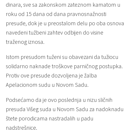
dinara, sve sa zakonskom zateznom kamatom u
roku od 15 dana od dana pravnosnažnosti
presude, dok je u preostalom delu po oba osnova
navedeni tužbeni zahtev odbijen do visine
traženog iznosa.
Istom presudom tuženi su obavezani da tužiocu
solidarno naknade troškove parničnog postupka.
Protiv ove presude dozvoljena je žalba
Apelacionom sudu u Novom Sadu.
Podsećamo da je ovo poslednja u nizu sličnih
presuda Višeg suda u Novom Sadu za nadoknadu
štete porodicama nastradalih u padu
nadstrešnice.