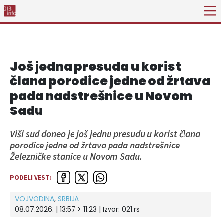
Još jedna presuda u korist
člana porodice jedne od žrtava
pada nadstrešnice u Novom
Sadu
Viši sud doneo je još jednu presudu u korist člana
porodice jedne od žrtava pada nadstrešnice
Železničke stanice u Novom Sadu.
PODELI VEST:
VOJVODINA
,
SRBIJA
08.07.2026. | 13:57 > 11:23
| Izvor:
021.rs