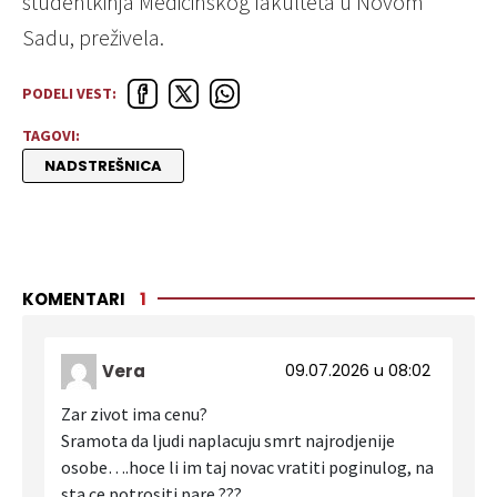
studentkinja Medicinskog fakulteta u Novom
Sadu, preživela.
PODELI VEST:
TAGOVI:
NADSTREŠNICA
KOMENTARI
1
Vera
09.07.2026 u 08:02
Zar zivot ima cenu?
Sramota da ljudi naplacuju smrt najrodjenije
osobe….hoce li im taj novac vratiti poginulog, na
sta ce potrositi pare ???