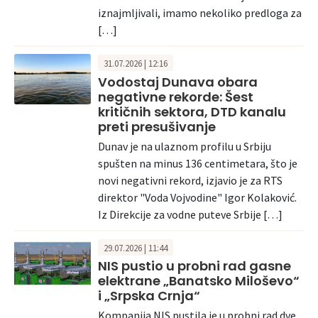
iznajmljivali, imamo nekoliko predloga za
[…]
31.07.2026 | 12:16
Vodostaj Dunava obara
negativne rekorde: Šest
kritičnih sektora, DTD kanalu
preti presušivanje
Dunav je na ulaznom profilu u Srbiju
spušten na minus 136 centimetara, što je
novi negativni rekord, izjavio je za RTS
direktor "Voda Vojvodine" Igor Kolaković.
Iz Direkcije za vodne puteve Srbije […]
29.07.2026 | 11:44
NIS pustio u probni rad gasne
elektrane „Banatsko Miloševo“
i „Srpska Crnja“
Kompanija NIS pustila je u probni rad dve