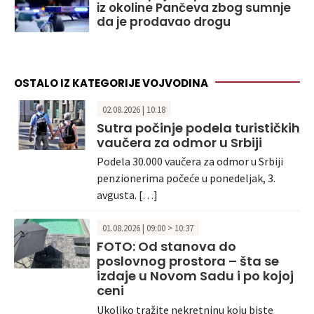
iz okoline Pančeva zbog sumnje
da je prodavao drogu
OSTALO IZ KATEGORIJE VOJVODINA
02.08.2026 | 10:18
Sutra počinje podela turističkih
vaučera za odmor u Srbiji
Podela 30.000 vaučera za odmor u Srbiji
penzionerima počeće u ponedeljak, 3.
avgusta. […]
01.08.2026 | 09:00 > 10:37
FOTO: Od stanova do
poslovnog prostora – šta se
izdaje u Novom Sadu i po kojoj
ceni
Ukoliko tražite nekretninu koju biste