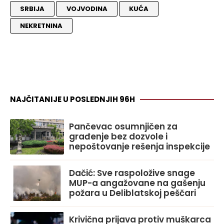
SRBIJA
VOJVODINA
KUĆA
NEKRETNINA
NAJČITANIJE U POSLEDNJIH 96H
Pančevac osumnjičen za
građenje bez dozvole i
nepoštovanje rešenja inspekcije
Dačić: Sve raspoložive snage
MUP-a angažovane na gašenju
požara u Deliblatskoj peščari
Krivična prijava protiv muškarca