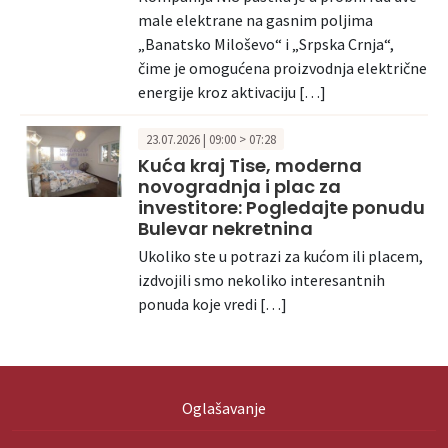
male elektrane na gasnim poljima
„Banatsko Miloševo“ i „Srpska Crnja“,
čime je omogućena proizvodnja električne
energije kroz aktivaciju […]
23.07.2026 | 09:00 > 07:28
Kuća kraj Tise, moderna
novogradnja i plac za
investitore: Pogledajte ponudu
Bulevar nekretnina
Ukoliko ste u potrazi za kućom ili placem,
izdvojili smo nekoliko interesantnih
ponuda koje vredi […]
Oglašavanje