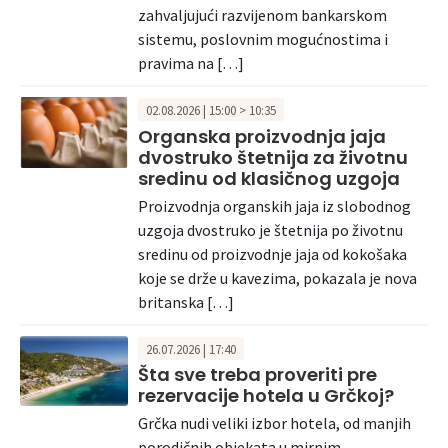
zahvaljujući razvijenom bankarskom
sistemu, poslovnim mogućnostima i
pravima na […]
02.08.2026 | 15:00 > 10:35
Organska proizvodnja jaja
dvostruko štetnija za životnu
sredinu od klasičnog uzgoja
Proizvodnja organskih jaja iz slobodnog
uzgoja dvostruko je štetnija po životnu
sredinu od proizvodnje jaja od kokošaka
koje se drže u kavezima, pokazala je nova
britanska […]
26.07.2026 | 17:40
Šta sve treba proveriti pre
rezervacije hotela u Grčkoj?
Grčka nudi veliki izbor hotela, od manjih
porodičnih objekata u mirnim