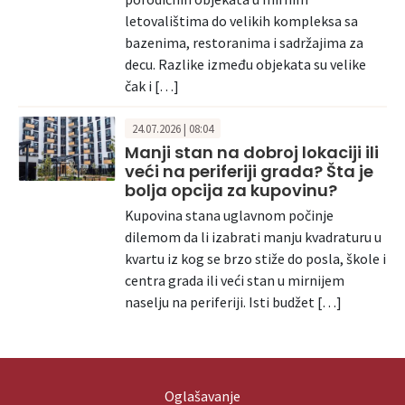
letovalištima do velikih kompleksa sa
bazenima, restoranima i sadržajima za
decu. Razlike između objekata su velike
čak i […]
24.07.2026 | 08:04
Manji stan na dobroj lokaciji ili
veći na periferiji grada? Šta je
bolja opcija za kupovinu?
Kupovina stana uglavnom počinje
dilemom da li izabrati manju kvadraturu u
kvartu iz kog se brzo stiže do posla, škole i
centra grada ili veći stan u mirnijem
naselju na periferiji. Isti budžet […]
Oglašavanje