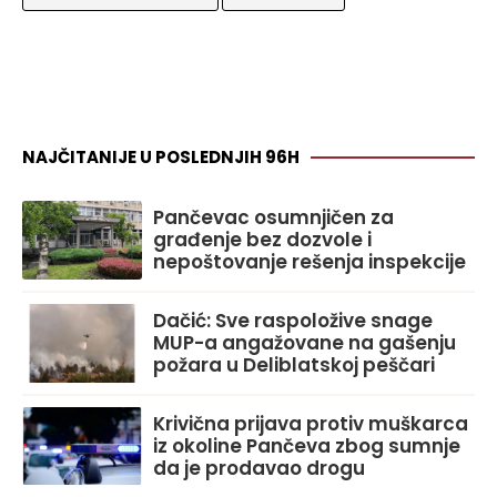
NAJČITANIJE U POSLEDNJIH 96H
Pančevac osumnjičen za
građenje bez dozvole i
nepoštovanje rešenja inspekcije
Dačić: Sve raspoložive snage
MUP-a angažovane na gašenju
požara u Deliblatskoj peščari
Krivična prijava protiv muškarca
iz okoline Pančeva zbog sumnje
da je prodavao drogu