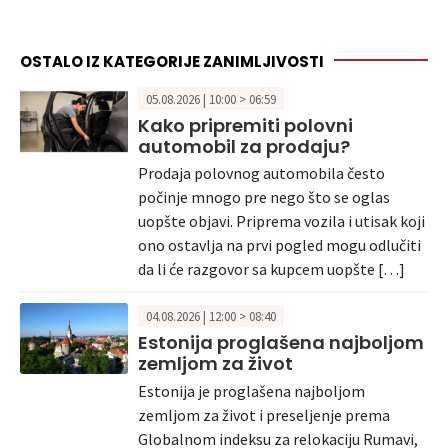
OSTALO IZ KATEGORIJE ZANIMLJIVOSTI
05.08.2026 | 10:00 > 06:59
Kako pripremiti polovni
automobil za prodaju?
Prodaja polovnog automobila često
počinje mnogo pre nego što se oglas
uopšte objavi. Priprema vozila i utisak koji
ono ostavlja na prvi pogled mogu odlučiti
da li će razgovor sa kupcem uopšte […]
04.08.2026 | 12:00 > 08:40
Estonija proglašena najboljom
zemljom za život
Estonija je proglašena najboljom
zemljom za život i preseljenje prema
Globalnom indeksu za relokaciju Rumavi,