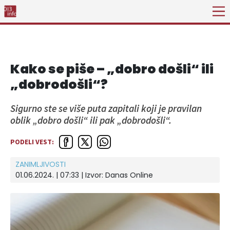
Kako se piše – „dobro došli“ ili
„dobrodošli“?
Sigurno ste se više puta zapitali koji je pravilan
oblik „dobro došli“ ili pak „dobrodošli“.
PODELI VEST:
ZANIMLJIVOSTI
01.06.2024. | 07:33
| Izvor:
Danas Online