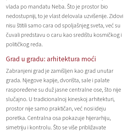
vlada po mandatu Neba. Što je prostor bio
nedostupniji, to je vlast delovala uzvišenije. Zidovi
nisu štitili samo cara od spoljašnjeg sveta, već su
čuvali predstavu o caru kao središtu kosmičkog i
političkog reda.
Grad u gradu: arhitektura moći
Zabranjeni grad je zamišljen kao grad unutar
grada. Njegove kapije, dvorišta, sale i palate
raspoređene su duž jasne centralne ose, što nije
slučajno. U tradicionalnoj kineskoj arhitekturi,
prostor nije samo praktičan, već nosi ideju
poretka. Centralna osa pokazuje hijerarhiju,
simetriju i kontrolu. Što se više približavate