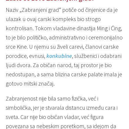
Naziv „Zabranjeni grad“ potiče od činjenice da je
ulazak u ovaj carski kompleks bio strogo
kontrolisan. Tokom vladavine dinastija Ming i Ćing,
to je bilo političko, administrativno i ceremonijalno
srce Kine. U njemu su živeli carevi, članovi carske
porodice, evnusi,
konkubine
, službenici i odabrani
ljudi dvora. Za običan narod, taj prostor je bio
nedostupan, a sama blizina carske palate imala je
gotovo mitski značaj.
Zabranjenost nije bila samo fizička, već i
simbolička, jer je stvarala distancu između cara i
sveta. Car nije bio običan vladar, već figura
povezana sa nebeskim poretkom, sa idejom da