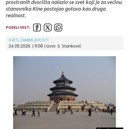
prostranih dvorišta nalazio se svet koji je za većinu
stanovnika Kine postojao gotovo kao druga
realnost.
PODELI VEST:
SVET
,
ZANIMLJIVOSTI
24.05.2026. | 11:08
| Izvor:
S. Stanković