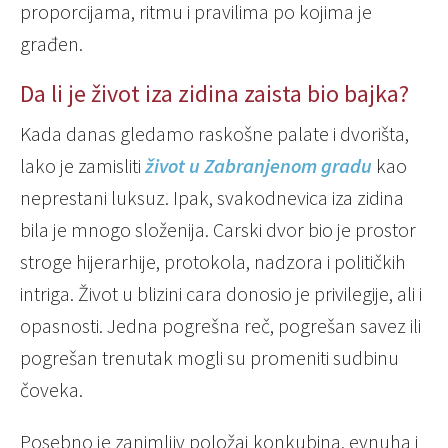
proporcijama, ritmu i pravilima po kojima je
građen.
Da li je život iza zidina zaista bio bajka?
Kada danas gledamo raskošne palate i dvorišta,
lako je zamisliti
život u Zabranjenom gradu
kao
neprestani luksuz. Ipak, svakodnevica iza zidina
bila je mnogo složenija. Carski dvor bio je prostor
stroge hijerarhije, protokola, nadzora i političkih
intriga. Život u blizini cara donosio je privilegije, ali i
opasnosti. Jedna pogrešna reč, pogrešan savez ili
pogrešan trenutak mogli su promeniti sudbinu
čoveka.
Posebno je zanimljiv položaj konkubina, evnuha i