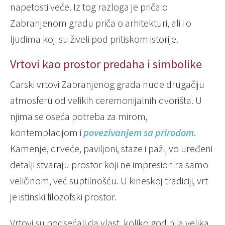
napetosti veće. Iz tog razloga je priča o
Zabranjenom gradu priča o arhitekturi, ali i o
ljudima koji su živeli pod pritiskom istorije.
Vrtovi kao prostor predaha i simbolike
Carski vrtovi Zabranjenog grada nude drugačiju
atmosferu od velikih ceremonijalnih dvorišta. U
njima se oseća potreba za mirom,
kontemplacijom i
povezivanjem sa prirodom
.
Kamenje, drveće, paviljoni, staze i pažljivo uređeni
detalji stvaraju prostor koji ne impresionira samo
veličinom, već suptilnošću. U kineskoj tradiciji, vrt
je istinski filozofski prostor.
Vrtovi su podsećali da vlast, koliko god bila velika,