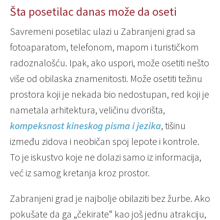
Šta posetilac danas može da oseti
Savremeni posetilac ulazi u Zabranjeni grad sa
fotoaparatom, telefonom, mapom i turističkom
radoznalošću. Ipak, ako uspori, može osetiti nešto
više od obilaska znamenitosti. Može osetiti težinu
prostora koji je nekada bio nedostupan, red koji je
nametala arhitektura, veličinu dvorišta,
kompeksnost kineskog pisma i jezika
, tišinu
između zidova i neobičan spoj lepote i kontrole.
To je iskustvo koje ne dolazi samo iz informacija,
već iz samog kretanja kroz prostor.
Zabranjeni grad je najbolje obilaziti bez žurbe. Ako
pokušate da ga „čekirate“ kao još jednu atrakciju,