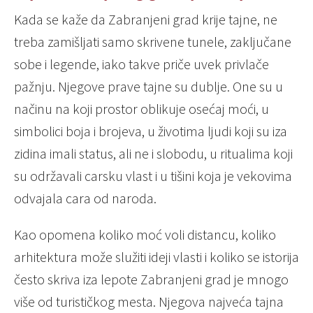
Kada se kaže da Zabranjeni grad krije tajne, ne
treba zamišljati samo skrivene tunele, zaključane
sobe i legende, iako takve priče uvek privlače
pažnju. Njegove prave tajne su dublje. One su u
načinu na koji prostor oblikuje osećaj moći, u
simbolici boja i brojeva, u životima ljudi koji su iza
zidina imali status, ali ne i slobodu, u ritualima koji
su održavali carsku vlast i u tišini koja je vekovima
odvajala cara od naroda.
Kao opomena koliko moć voli distancu, koliko
arhitektura može služiti ideji vlasti i koliko se istorija
često skriva iza lepote Zabranjeni grad je mnogo
više od turističkog mesta. Njegova najveća tajna