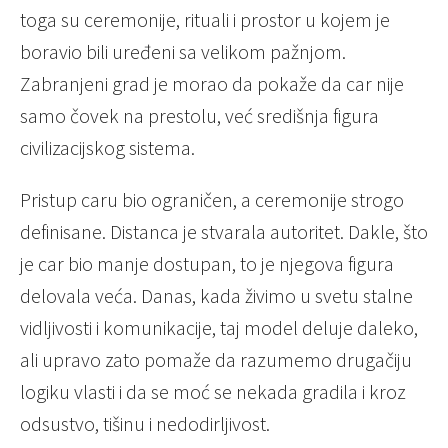
toga su ceremonije, rituali i prostor u kojem je
boravio bili uređeni sa velikom pažnjom.
Zabranjeni grad je morao da pokaže da car nije
samo čovek na prestolu, već središnja figura
civilizacijskog sistema.
Pristup caru bio ograničen, a ceremonije strogo
definisane. Distanca je stvarala autoritet. Dakle, što
je car bio manje dostupan, to je njegova figura
delovala veća. Danas, kada živimo u svetu stalne
vidljivosti i komunikacije, taj model deluje daleko,
ali upravo zato pomaže da razumemo drugačiju
logiku vlasti i da se moć se nekada gradila i kroz
odsustvo, tišinu i nedodirljivost.