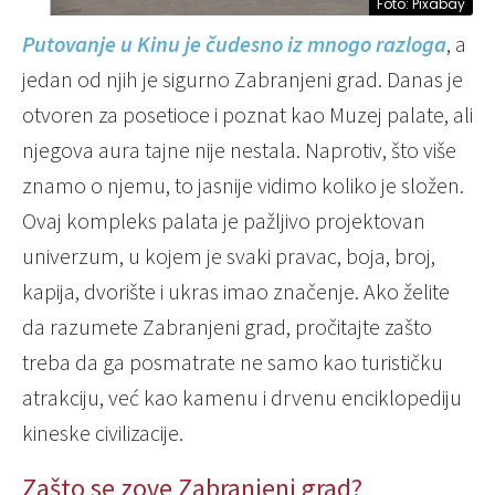
Foto: Pixabay
Putovanje u Kinu je čudesno iz mnogo razloga
, a
jedan od njih je sigurno Zabranjeni grad. Danas je
otvoren za posetioce i poznat kao Muzej palate, ali
njegova aura tajne nije nestala. Naprotiv, što više
znamo o njemu, to jasnije vidimo koliko je složen.
Ovaj kompleks palata je pažljivo projektovan
univerzum, u kojem je svaki pravac, boja, broj,
kapija, dvorište i ukras imao značenje. Ako želite
da razumete Zabranjeni grad, pročitajte zašto
treba da ga posmatrate ne samo kao turističku
atrakciju, već kao kamenu i drvenu enciklopediju
kineske civilizacije.
Zašto se zove Zabranjeni grad?