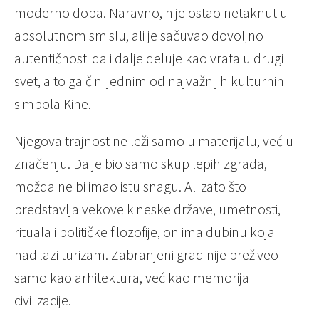
moderno doba. Naravno, nije ostao netaknut u
apsolutnom smislu, ali je sačuvao dovoljno
autentičnosti da i dalje deluje kao vrata u drugi
svet, a to ga čini jednim od najvažnijih kulturnih
simbola Kine.
Njegova trajnost ne leži samo u materijalu, već u
značenju. Da je bio samo skup lepih zgrada,
možda ne bi imao istu snagu. Ali zato što
predstavlja vekove kineske države, umetnosti,
rituala i političke filozofije, on ima dubinu koja
nadilazi turizam. Zabranjeni grad nije preživeo
samo kao arhitektura, već kao memorija
civilizacije.