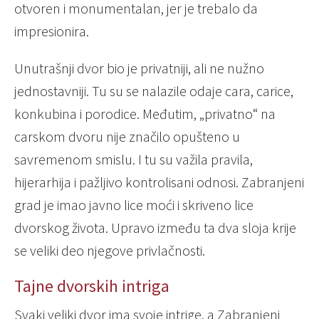
otvoren i monumentalan, jer je trebalo da
impresionira.
Unutrašnji dvor bio je privatniji, ali ne nužno
jednostavniji. Tu su se nalazile odaje cara, carice,
konkubina i porodice. Međutim, „privatno“ na
carskom dvoru nije značilo opušteno u
savremenom smislu. I tu su važila pravila,
hijerarhija i pažljivo kontrolisani odnosi. Zabranjeni
grad je imao javno lice moći i skriveno lice
dvorskog života. Upravo između ta dva sloja krije
se veliki deo njegove privlačnosti.
Tajne dvorskih intriga
Svaki veliki dvor ima svoje intrige, a Zabranjeni