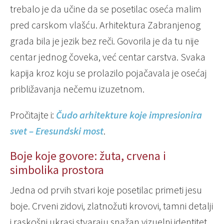
trebalo je da učine da se posetilac oseća malim
pred carskom vlašću. Arhitektura Zabranjenog
grada bila je jezik bez reči. Govorila je da tu nije
centar jednog čoveka, već centar carstva. Svaka
kapija kroz koju se prolazilo pojačavala je osećaj
približavanja nečemu izuzetnom.
Pročitajte i:
Čudo arhitekture koje impresionira
svet – Eresundski most
.
Boje koje govore: žuta, crvena i
simbolika prostora
Jedna od prvih stvari koje posetilac primeti jesu
boje. Crveni zidovi, zlatnožuti krovovi, tamni detalji
i raskošni ukrasi stvaraju snažan vizuelni identitet.