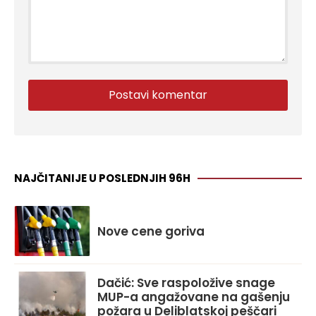
NAJČITANIJE U POSLEDNJIH 96H
Nove cene goriva
Dačić: Sve raspoložive snage
MUP-a angažovane na gašenju
požara u Deliblatskoj peščari