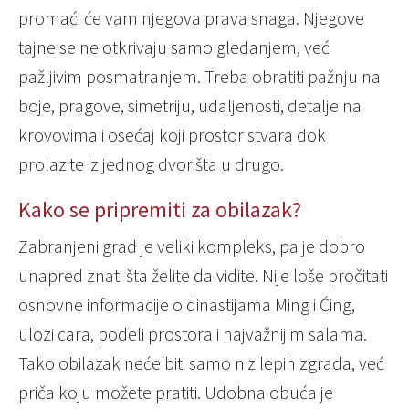
promaći će vam njegova prava snaga. Njegove
tajne se ne otkrivaju samo gledanjem, već
pažljivim posmatranjem. Treba obratiti pažnju na
boje, pragove, simetriju, udaljenosti, detalje na
krovovima i osećaj koji prostor stvara dok
prolazite iz jednog dvorišta u drugo.
Kako se pripremiti za obilazak?
Zabranjeni grad je veliki kompleks, pa je dobro
unapred znati šta želite da vidite. Nije loše pročitati
osnovne informacije o dinastijama Ming i Ćing,
ulozi cara, podeli prostora i najvažnijim salama.
Tako obilazak neće biti samo niz lepih zgrada, već
priča koju možete pratiti. Udobna obuća je