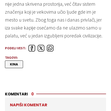
nije jedna skrivena prostorija, već čitav sistem
značenja koji je vekovima učio ljude gde im je
mesto u svetu. Zbog toga nas i danas privlači, jer
iza svake kapije osećamo da ne ulazimo samo u
palatu, već u jedan izgubljeni poredak civilizacije.
PODELI VEST:
TAGOVI:
KINA
KOMENTARI
0
NAPIŠI KOMENTAR