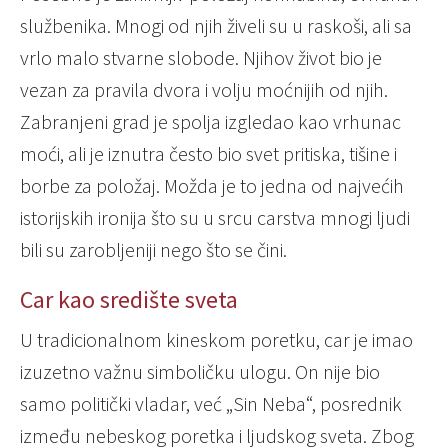
službenika. Mnogi od njih živeli su u raskoši, ali sa
vrlo malo stvarne slobode. Njihov život bio je
vezan za pravila dvora i volju moćnijih od njih.
Zabranjeni grad je spolja izgledao kao vrhunac
moći, ali je iznutra često bio svet pritiska, tišine i
borbe za položaj. Možda je to jedna od najvećih
istorijskih ironija što su u srcu carstva mnogi ljudi
bili su zarobljeniji nego što se čini.
Car kao središte sveta
U tradicionalnom kineskom poretku, car je imao
izuzetno važnu simboličku ulogu. On nije bio
samo politički vladar, već „Sin Neba“, posrednik
između nebeskog poretka i ljudskog sveta. Zbog