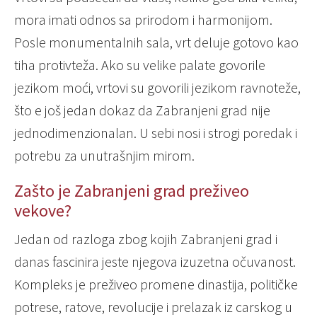
mora imati odnos sa prirodom i harmonijom.
Posle monumentalnih sala, vrt deluje gotovo kao
tiha protivteža. Ako su velike palate govorile
jezikom moći, vrtovi su govorili jezikom ravnoteže,
što e još jedan dokaz da Zabranjeni grad nije
jednodimenzionalan. U sebi nosi i strogi poredak i
potrebu za unutrašnjim mirom.
Zašto je Zabranjeni grad preživeo
vekove?
Jedan od razloga zbog kojih Zabranjeni grad i
danas fascinira jeste njegova izuzetna očuvanost.
Kompleks je preživeo promene dinastija, političke
potrese, ratove, revolucije i prelazak iz carskog u