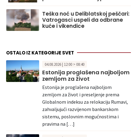
Teška noć u Deliblatskoj peščari:
Vatrogasci uspeli da odbrane
kuće i vikendice
OSTALO IZ KATEGORIJE SVET
04.08.2026 | 12:00 > 08:40
Estonija proglašena najboljom
zemljom za život
Estonija je proglašena najboljom
zemljom za život i preseljenje prema
Globalnom indeksu za relokaciju Rumavi,
zahvaljujući razvijenom bankarskom
sistemu, poslovnim mogućnostima i
pravima na […]