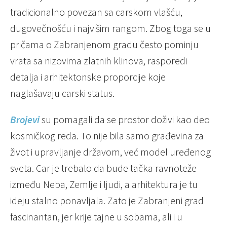
tradicionalno povezan sa carskom vlašću,
dugovečnošću i najvišim rangom. Zbog toga se u
pričama o Zabranjenom gradu često pominju
vrata sa nizovima zlatnih klinova, rasporedi
detalja i arhitektonske proporcije koje
naglašavaju carski status.
Brojevi
su pomagali da se prostor doživi kao deo
kosmičkog reda. To nije bila samo građevina za
život i upravljanje državom, već model uređenog
sveta. Car je trebalo da bude tačka ravnoteže
između Neba, Zemlje i ljudi, a arhitektura je tu
ideju stalno ponavljala. Zato je Zabranjeni grad
fascinantan, jer krije tajne u sobama, ali i u