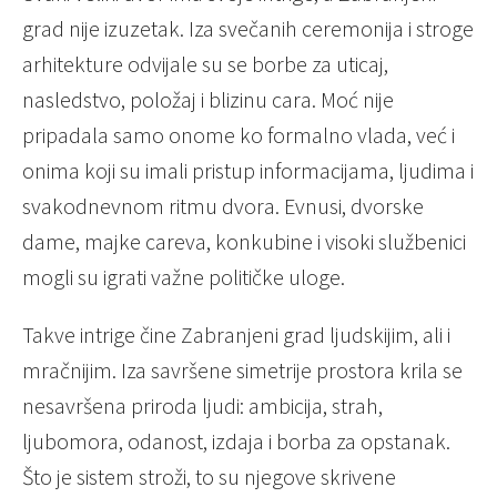
grad nije izuzetak. Iza svečanih ceremonija i stroge
arhitekture odvijale su se borbe za uticaj,
nasledstvo, položaj i blizinu cara. Moć nije
pripadala samo onome ko formalno vlada, već i
onima koji su imali pristup informacijama, ljudima i
svakodnevnom ritmu dvora. Evnusi, dvorske
dame, majke careva, konkubine i visoki službenici
mogli su igrati važne političke uloge.
Takve intrige čine Zabranjeni grad ljudskijim, ali i
mračnijim. Iza savršene simetrije prostora krila se
nesavršena priroda ljudi: ambicija, strah,
ljubomora, odanost, izdaja i borba za opstanak.
Što je sistem stroži, to su njegove skrivene