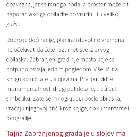
obavezna, jer se mnogo hoda, a prostor može biti
naporan ako ga obilazite po vrućini ili u velikoj
gužvi.
Dobro je doći ranije, planirati dovoljno vremena i
ne očekivati da ćete razumeti sve iz prvog
obilaska. Zabranjeni grad nije mesto koje se
potpuno osvaja jednim pogledom. Više liči na
knjigu koju čitate u slojevima. Prvi put vidite
monumentalnost, drugi put detalje, treći put
simboliku. Zato se mnogi ljudi, i posle obilaska,
vraćaju njegovoj priči kroz knjige, dokumentarce i
fotografije.
Tajna Zabranjenog grada je u slojevima