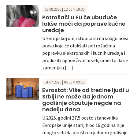
02.08.2026 | 12:00 > 10:30
Potrošači u EU će ubuduće
lakše moći da poprave kućne
uređaje
U Evropskoj uniji stupila su na snagu nova
prava koja će olakšati potrošačima
popravku elektronskih i kućnih uređaja i
produžiti njihov životni vek, umesto da se
zamenjuju […]
31.07.2026 | 06:33 > 09:18
Evrostat: Više od trećine ljudi u
Srbiji ne može da jednom
godišnje otputuje negde na
nedelju dana
U 2025. godini 27,5 odsto stanovnika
Evropske unije starijih od 16 godina nije
moglo sebi da priušti da jednom godišnje