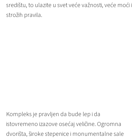
središtu, to ulazite u svet veće važnosti, veće moći i
strožih pravila.
Kompleks je pravljen da bude lep i da
istovremeno izazove osećaj veličine. Ogromna
dvorišta, široke stepenice i monumentalne sale