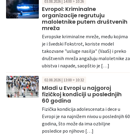
03.08.2026 | 14:00 > 10:26
Evropol: Kriminalne
organizacije regrutuju
maloletnike putem društvenih
mreža
Evropske kriminalne mreže, među kojima
je i švedski Fokstrot, koriste model
takozvane "usluge nasilja" (VaaS) i preko
društvenih mreža angažuju maloletnike za
ubistva i napade, saopštio je […]
02.08.2026 | 13:00 > 10:32
Mladi u Evropi u najgoroj
fizičkoj kondiciji u poslednjih
60 godina
Fizička kondicija adolescenata i dece u
Evropi je na najnižem nivou u poslednjih 60
godina, što može da ima ozbiljne
posledice po njihovo […]