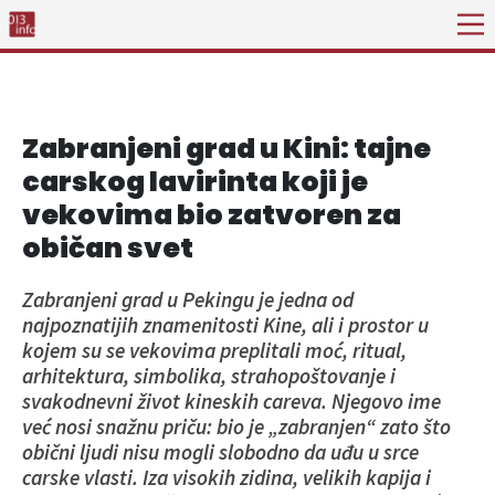
Zabranjeni grad u Kini: tajne
carskog lavirinta koji je
vekovima bio zatvoren za
običan svet
Zabranjeni grad u Pekingu je jedna od
najpoznatijih znamenitosti Kine, ali i prostor u
kojem su se vekovima preplitali moć, ritual,
arhitektura, simbolika, strahopoštovanje i
svakodnevni život kineskih careva. Njegovo ime
već nosi snažnu priču: bio je „zabranjen“ zato što
obični ljudi nisu mogli slobodno da uđu u srce
carske vlasti. Iza visokih zidina, velikih kapija i