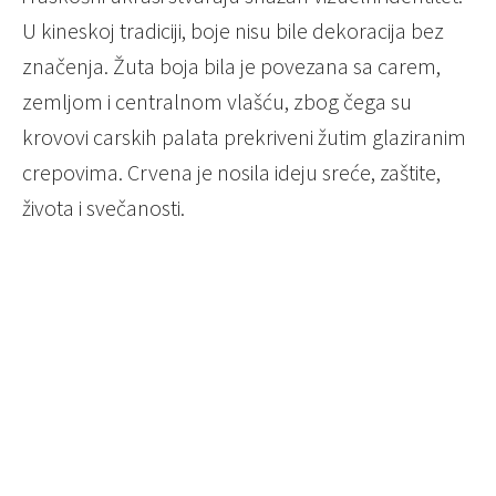
U kineskoj tradiciji, boje nisu bile dekoracija bez
značenja. Žuta boja bila je povezana sa carem,
zemljom i centralnom vlašću, zbog čega su
krovovi carskih palata prekriveni žutim glaziranim
crepovima. Crvena je nosila ideju sreće, zaštite,
života i svečanosti.