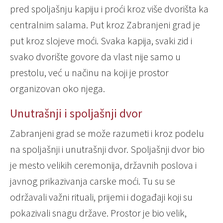
pred spoljašnju kapiju i proći kroz više dvorišta ka
centralnim salama. Put kroz Zabranjeni grad je
put kroz slojeve moći. Svaka kapija, svaki zid i
svako dvorište govore da vlast nije samo u
prestolu, već u načinu na koji je prostor
organizovan oko njega.
Unutrašnji i spoljašnji dvor
Zabranjeni grad se može razumeti i kroz podelu
na spoljašnji i unutrašnji dvor. Spoljašnji dvor bio
je mesto velikih ceremonija, državnih poslova i
javnog prikazivanja carske moći. Tu su se
održavali važni rituali, prijemi i događaji koji su
pokazivali snagu države. Prostor je bio velik,