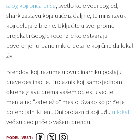
izlog koji priča priču
, svetlo koje vodi pogled,
shark zastavu koja utiče iz daljine, te miris i zvuk
koji deluju iz blizine. Uključite u svoj promo
projekat i Google recenzije koje stvaraju
poverenje i urbane mikro-detalje koji čine da lokal
živi.
Brendovi koji razumeju ovu dinamiku postaju
prave destinacije. Prolaznik koji samo jednom
okrene glavu prema vašem objektu već je
mentalno “zabeležio” mesto. Svako ko priđe je
potencijalni klijent. Oni prolaznici koji uđu
u lokal
,
već su deo priče o vašem brendu.
PODELI VEST: