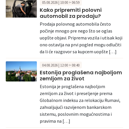
05.08.2026 | 10:00 > 06:59
Kako pripremiti polovni
automobil za prodaju?
Prodaja polovnog automobila često
počinje mnogo pre nego što se oglas
uopšte objavi. Priprema vozila i utisak koji
ono ostavlja na prvi pogled mogu odlučiti
da li će razgovor sa kupcem uopšte […]
04.08.2026 | 12:00 > 08:40
Estonija proglašena najboljom
zemljom za život
Estonija je proglašena najboljom
zemljom za život i preseljenje prema
Globalnom indeksu za relokaciju Rumavi,
zahvaljujući razvijenom bankarskom
sistemu, poslovnim mogućnostima i
pravima na […]