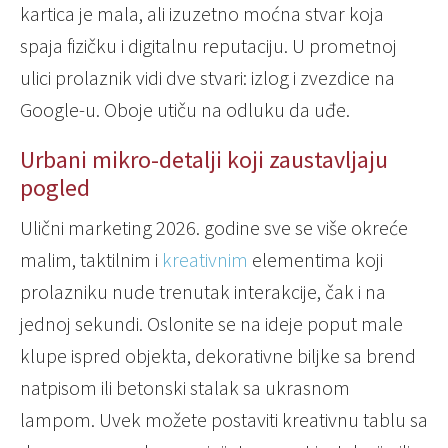
kartica je mala, ali izuzetno moćna stvar koja
spaja fizičku i digitalnu reputaciju. U prometnoj
ulici prolaznik vidi dve stvari: izlog i zvezdice na
Google-u. Oboje utiču na odluku da uđe.
Urbani mikro-detalji koji zaustavljaju
pogled
Ulični marketing 2026. godine sve se više okreće
malim, taktilnim i
kreativnim
elementima koji
prolazniku nude trenutak interakcije, čak i na
jednoj sekundi. Oslonite se na ideje poput male
klupe ispred objekta, dekorativne biljke sa brend
natpisom ili betonski stalak sa ukrasnom
lampom. Uvek možete postaviti kreativnu tablu sa