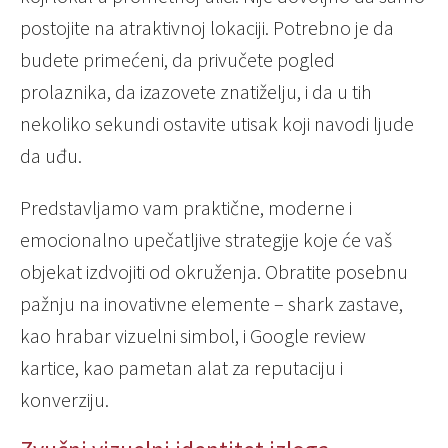
postojite na atraktivnoj lokaciji. Potrebno je da
budete primećeni, da privučete pogled
prolaznika, da izazovete znatiželju, i da u tih
nekoliko sekundi ostavite utisak koji navodi ljude
da uđu.
Predstavljamo vam praktične, moderne i
emocionalno upečatljive strategije koje će vaš
objekat izdvojiti od okruženja. Obratite posebnu
pažnju na inovativne elemente – shark zastave,
kao hrabar vizuelni simbol, i Google review
kartice, kao pametan alat za reputaciju i
konverziju.