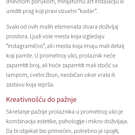
dnevnom porukom, minijaturnu art instalaciju ili
urediti prag koji pravi vizuelni “kadar”.
Svaki od ovih malih elemenata stvara doživljaj
prostora. Ljudi vole mesta koja izgledaju
“instagramično”, ali i mesta koja imaju mali detalj
koji pamte. U prometnoj ulici, prolaznik neće
zapamtiti broj, ali hoće zapamtiti mali stočić sa
lampom, cvetni žbun, neobičan okvir vrata ili
zastavu koja leprša.
Kreativnošću do pažnje
Skretanje pažnje prolaznika u prometnoj ulici je
kombinacija estetike, psihologije i mikro-doživljaja.
Da bi objekat bio primećen, potrebno je spojiti,