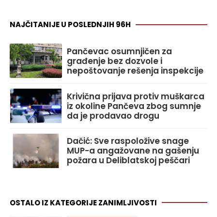
NAJČITANIJE U POSLEDNJIH 96H
Pančevac osumnjičen za
građenje bez dozvole i
nepoštovanje rešenja inspekcije
Krivična prijava protiv muškarca
iz okoline Pančeva zbog sumnje
da je prodavao drogu
Dačić: Sve raspoložive snage
MUP-a angažovane na gašenju
požara u Deliblatskoj peščari
OSTALO IZ KATEGORIJE ZANIMLJIVOSTI