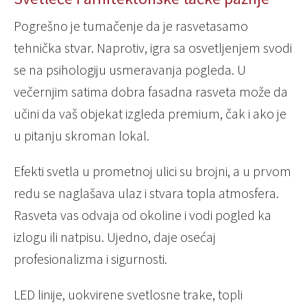
Pogrešno je tumačenje da je rasvetasamo
tehnička stvar. Naprotiv, igra sa osvetljenjem svodi
se na psihologiju usmeravanja pogleda. U
večernjim satima dobra fasadna rasveta može da
učini da vaš objekat izgleda premium, čak i ako je
u pitanju skroman lokal.
Efekti svetla u prometnoj ulici su brojni, a u prvom
redu se naglašava ulaz i stvara topla atmosfera.
Rasveta vas odvaja od okoline i vodi pogled ka
izlogu ili natpisu. Ujedno, daje osećaj
profesionalizma i sigurnosti.
LED linije, uokvirene svetlosne trake, topli