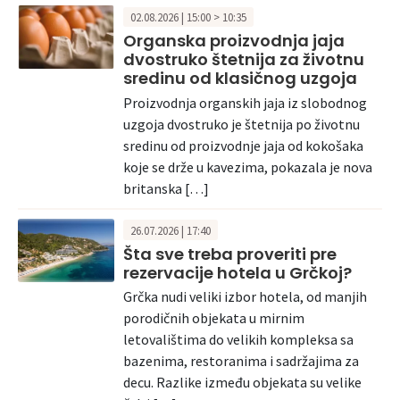
02.08.2026 | 15:00 > 10:35
Organska proizvodnja jaja
dvostruko štetnija za životnu
sredinu od klasičnog uzgoja
Proizvodnja organskih jaja iz slobodnog
uzgoja dvostruko je štetnija po životnu
sredinu od proizvodnje jaja od kokošaka
koje se drže u kavezima, pokazala je nova
britanska […]
26.07.2026 | 17:40
Šta sve treba proveriti pre
rezervacije hotela u Grčkoj?
Grčka nudi veliki izbor hotela, od manjih
porodičnih objekata u mirnim
letovalištima do velikih kompleksa sa
bazenima, restoranima i sadržajima za
decu. Razlike između objekata su velike