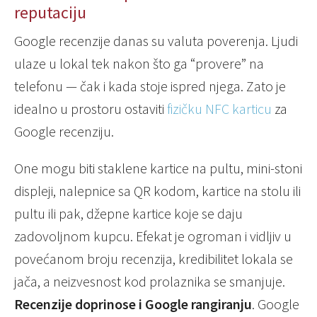
reputaciju
Google recenzije danas su valuta poverenja. Ljudi
ulaze u lokal tek nakon što ga “provere” na
telefonu — čak i kada stoje ispred njega. Zato je
idealno u prostoru ostaviti
fizičku NFC karticu
za
Google recenziju.
One mogu biti staklene kartice na pultu, mini-stoni
displeji, nalepnice sa QR kodom, kartice na stolu ili
pultu ili pak, džepne kartice koje se daju
zadovoljnom kupcu. Efekat je ogroman i vidljiv u
povećanom broju recenzija, kredibilitet lokala se
jača, a neizvesnost kod prolaznika se smanjuje.
Recenzije doprinose i Google rangiranju
. Google