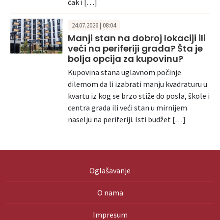
čak i […]
24.07.2026 | 08:04
Manji stan na dobroj lokaciji ili
veći na periferiji grada? Šta je
bolja opcija za kupovinu?
Kupovina stana uglavnom počinje
dilemom da li izabrati manju kvadraturu u
kvartu iz kog se brzo stiže do posla, škole i
centra grada ili veći stan u mirnijem
naselju na periferiji. Isti budžet […]
Oglašavanje
O nama
Impresum