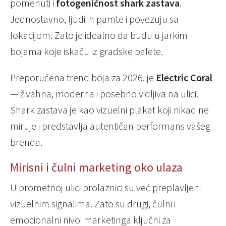
pomenuti i
fotogeničnost shark zastava
.
Jednostavno, ljudi ih pamte i povezuju sa
lokacijom. Zato je idealno da budu u jarkim
bojama koje iskaču iz gradske palete.
Preporučena trend boja za 2026. je
Electric Coral
— živahna, moderna i posebno vidljiva na ulici.
Shark zastava je kao vizuelni plakat koji nikad ne
miruje i predstavlja autentičan performans vašeg
brenda.
Mirisni i čulni marketing oko ulaza
U prometnoj ulici prolaznici su već preplavljeni
vizuelnim signalima. Zato su drugi, čulni i
emocionalni nivoi marketinga ključni za