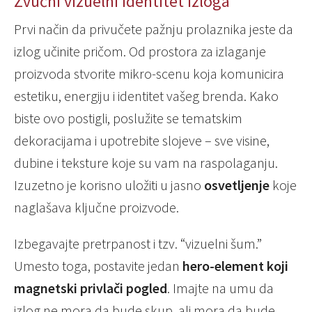
Zvučni vizuelni identitet izloga
Prvi način da privučete pažnju prolaznika jeste da
izlog učinite pričom. Od prostora za izlaganje
proizvoda stvorite mikro-scenu koja komunicira
estetiku, energiju i identitet vašeg brenda. Kako
biste ovo postigli, poslužite se tematskim
dekoracijama i upotrebite slojeve – sve visine,
dubine i teksture koje su vam na raspolaganju.
Izuzetno je korisno uložiti u jasno
osvetljenje
koje
naglašava ključne proizvode.
Izbegavajte pretrpanost i tzv. “vizuelni šum.”
Umesto toga, postavite jedan
hero-element koji
magnetski privlači pogled
. Imajte na umu da
izlog ne mora da bude skup, ali mora da bude