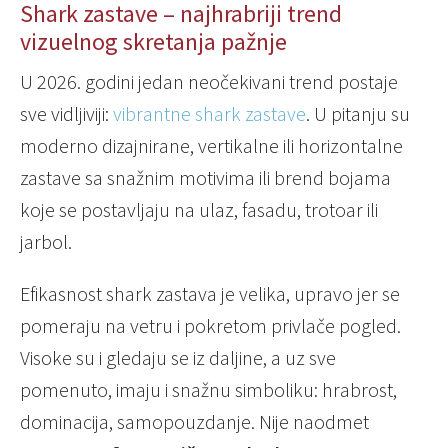
Shark zastave – najhrabriji trend
vizuelnog skretanja pažnje
U 2026. godini jedan neočekivani trend postaje
sve vidljiviji:
vibrantne shark zastave
. U pitanju su
moderno dizajnirane, vertikalne ili horizontalne
zastave sa snažnim motivima ili brend bojama
koje se postavljaju na ulaz, fasadu, trotoar ili
jarbol.
Efikasnost shark zastava je velika, upravo jer se
pomeraju na vetru i pokretom privlače pogled.
Visoke su i gledaju se iz daljine, a uz sve
pomenuto, imaju i snažnu simboliku: hrabrost,
dominacija, samopouzdanje. Nije naodmet