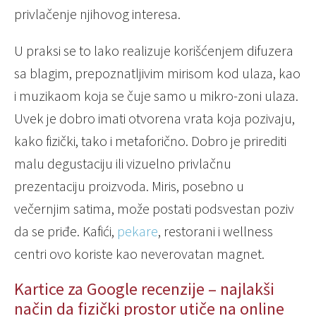
privlačenje njihovog interesa.
U praksi se to lako realizuje korišćenjem difuzera
sa blagim, prepoznatljivim mirisom kod ulaza, kao
i muzikaom koja se čuje samo u mikro-zoni ulaza.
Uvek je dobro imati otvorena vrata koja pozivaju,
kako fizički, tako i metaforično. Dobro je prirediti
malu degustaciju ili vizuelno privlačnu
prezentaciju proizvoda. Miris, posebno u
večernjim satima, može postati podsvestan poziv
da se priđe. Kafići,
pekare
, restorani i wellness
centri ovo koriste kao neverovatan magnet.
Kartice za Google recenzije – najlakši
način da fizički prostor utiče na online