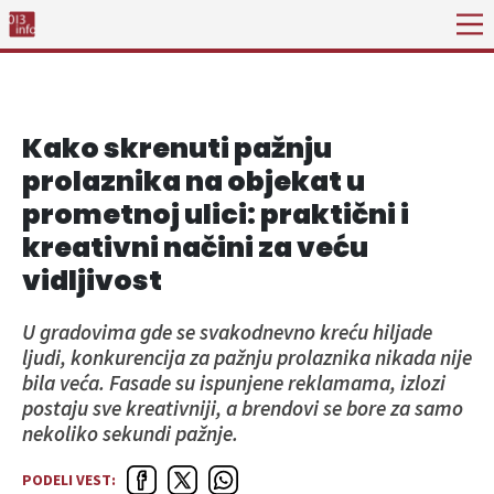
Kako skrenuti pažnju
prolaznika na objekat u
prometnoj ulici: praktični i
kreativni načini za veću
vidljivost
U gradovima gde se svakodnevno kreću hiljade
ljudi, konkurencija za pažnju prolaznika nikada nije
bila veća. Fasade su ispunjene reklamama, izlozi
postaju sve kreativniji, a brendovi se bore za samo
nekoliko sekundi pažnje.
PODELI VEST: