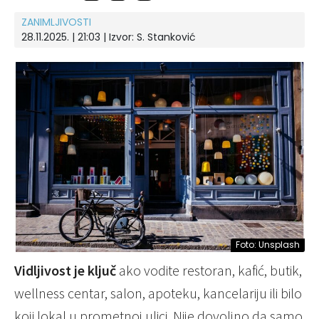
ZANIMLJIVOSTI
28.11.2025. | 21:03
| Izvor:
S. Stanković
Foto: Unsplash
Vidljivost je ključ
ako vodite restoran, kafić, butik,
wellness centar, salon, apoteku, kancelariju ili bilo
koji lokal u prometnoj ulici. Nije dovoljno da samo