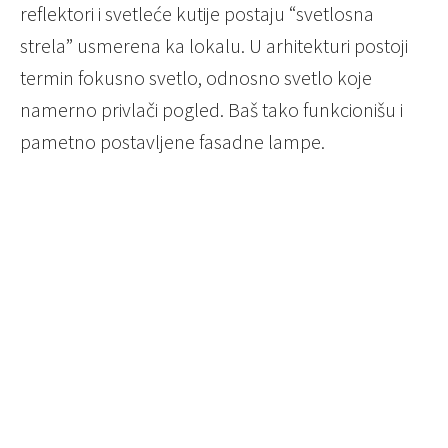
reflektori i svetleće kutije postaju “svetlosna
strela” usmerena ka lokalu. U arhitekturi postoji
termin fokusno svetlo, odnosno svetlo koje
namerno privlači pogled. Baš tako funkcionišu i
pametno postavljene fasadne lampe.