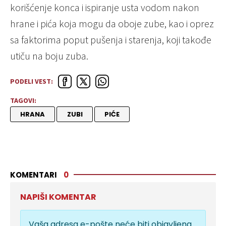
korišćenje konca i ispiranje usta vodom nakon
hrane i pića koja mogu da oboje zube, kao i oprez
sa faktorima poput pušenja i starenja, koji takođe
utiču na boju zuba.
PODELI VEST:
TAGOVI:
HRANA
ZUBI
PIĆE
KOMENTARI
0
NAPIŠI KOMENTAR
Vaša adresa e-pošte neće biti objavljena.