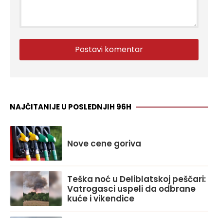
NAJČITANIJE U POSLEDNJIH 96H
Nove cene goriva
Teška noć u Deliblatskoj peščari:
Vatrogasci uspeli da odbrane
kuće i vikendice