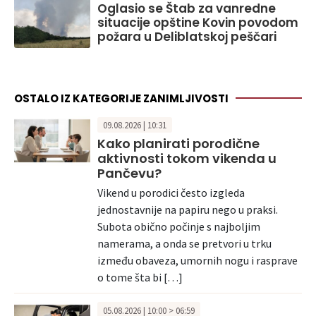
Oglasio se Štab za vanredne
situacije opštine Kovin povodom
požara u Deliblatskoj peščari
OSTALO IZ KATEGORIJE ZANIMLJIVOSTI
09.08.2026 | 10:31
Kako planirati porodične
aktivnosti tokom vikenda u
Pančevu?
Vikend u porodici često izgleda
jednostavnije na papiru nego u praksi.
Subota obično počinje s najboljim
namerama, a onda se pretvori u trku
između obaveza, umornih nogu i rasprave
o tome šta bi […]
05.08.2026 | 10:00 > 06:59