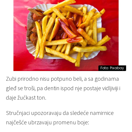
Foto: Pixabay
Zubi prirodno nisu potpuno beli, a sa godinama
gleđ se troši, pa dentin ispod nje postaje vidljiviji i
daje žućkast ton.
Stručnjaci upozoravaju da sledeće namirnice
najčešće ubrzavaju promenu boje: