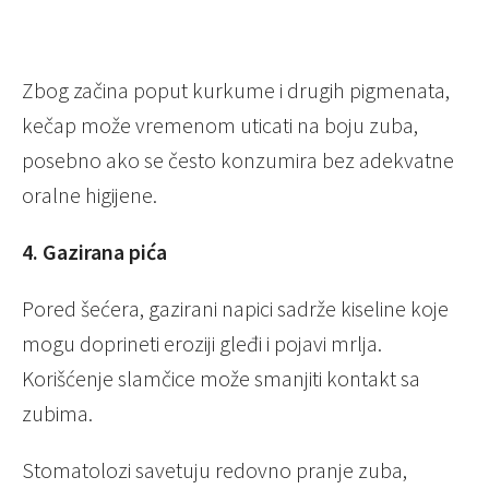
Zbog začina poput kurkume i drugih pigmenata,
kečap može vremenom uticati na boju zuba,
posebno ako se često konzumira bez adekvatne
oralne higijene.
4. Gazirana pića
Pored šećera, gazirani napici sadrže kiseline koje
mogu doprineti eroziji gleđi i pojavi mrlja.
Korišćenje slamčice može smanjiti kontakt sa
zubima.
Stomatolozi savetuju redovno pranje zuba,