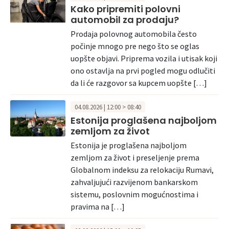
Kako pripremiti polovni
automobil za prodaju?
Prodaja polovnog automobila često
počinje mnogo pre nego što se oglas
uopšte objavi. Priprema vozila i utisak koji
ono ostavlja na prvi pogled mogu odlučiti
da li će razgovor sa kupcem uopšte […]
04.08.2026 | 12:00 > 08:40
Estonija proglašena najboljom
zemljom za život
Estonija je proglašena najboljom
zemljom za život i preseljenje prema
Globalnom indeksu za relokaciju Rumavi,
zahvaljujući razvijenom bankarskom
sistemu, poslovnim mogućnostima i
pravima na […]