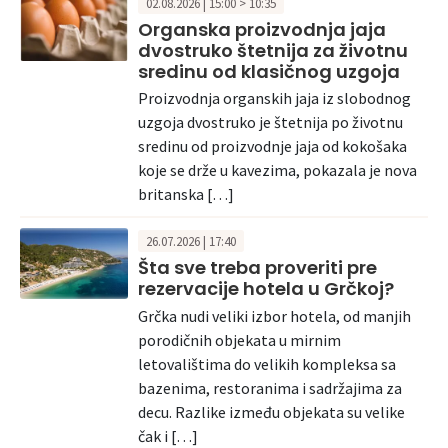
02.08.2026 | 15:00 > 10:35
Organska proizvodnja jaja
dvostruko štetnija za životnu
sredinu od klasičnog uzgoja
Proizvodnja organskih jaja iz slobodnog
uzgoja dvostruko je štetnija po životnu
sredinu od proizvodnje jaja od kokošaka
koje se drže u kavezima, pokazala je nova
britanska […]
26.07.2026 | 17:40
Šta sve treba proveriti pre
rezervacije hotela u Grčkoj?
Grčka nudi veliki izbor hotela, od manjih
porodičnih objekata u mirnim
letovalištima do velikih kompleksa sa
bazenima, restoranima i sadržajima za
decu. Razlike između objekata su velike
čak i […]