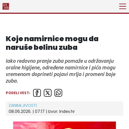
Koje namirnice mogu da
naruše belinu zuba
Iako redovno pranje zuba pomaže u održavanju
oralne higijene, određene namirnice i pića mogu
vremenom doprineti pojavi mrlja i promeni boje
zuba.
PODELI VEST:
ZANIMLJIVOSTI
08.06.2026. | 07:17
| Izvor:
Index.hr