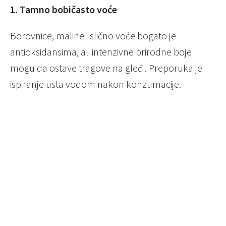
1. Tamno bobičasto voće
Borovnice, maline i slično voće bogato je
antioksidansima, ali intenzivne prirodne boje
mogu da ostave tragove na gleđi. Preporuka je
ispiranje usta vodom nakon konzumacije.