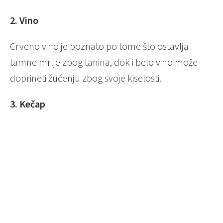
2. Vino
Crveno vino je poznato po tome što ostavlja
tamne mrlje zbog tanina, dok i belo vino može
doprineti žućenju zbog svoje kiselosti.
3. Kečap