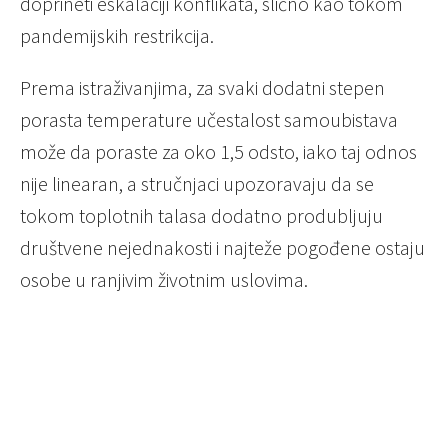
doprineti eskalaciji konflikata, slično kao tokom
pandemijskih restrikcija.
Prema istraživanjima, za svaki dodatni stepen
porasta temperature učestalost samoubistava
može da poraste za oko 1,5 odsto, iako taj odnos
nije linearan, a stručnjaci upozoravaju da se
tokom toplotnih talasa dodatno produbljuju
društvene nejednakosti i najteže pogođene ostaju
osobe u ranjivim životnim uslovima.