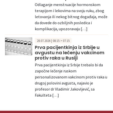
Odlaganje menstruacije hormonskom
terapijom i lekovima na svoju ruku, zbog
letovanja ili nekog bitnog događaja, može
da dovede do ozbiljnih posledica i
komplikacija, upozoravaju […]
28.07.2026 | 08:15 > 07:15
Prva pacijentkinja iz Srbije u
avgustu na lečenju vakcinom
protiv raka u Rusiji
Prva pacijentkinja iz Srbije trebalo bi da
započne lečenje ruskom
personalizovanom vakcinom protiv raka u
drugoj polovini avgusta, najavio je
profesor dr Vladimir Jakovljević, sa
Fakulteta […]