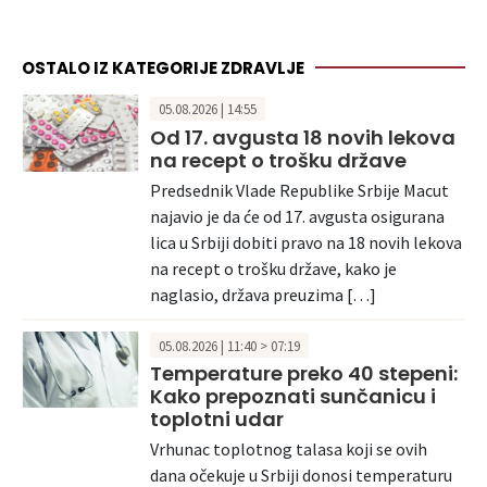
OSTALO IZ KATEGORIJE ZDRAVLJE
05.08.2026 | 14:55
Od 17. avgusta 18 novih lekova
na recept o trošku države
Predsednik Vlade Republike Srbije Macut
najavio je da će od 17. avgusta osigurana
lica u Srbiji dobiti pravo na 18 novih lekova
na recept o trošku države, kako je
naglasio, država preuzima […]
05.08.2026 | 11:40 > 07:19
Temperature preko 40 stepeni:
Kako prepoznati sunčanicu i
toplotni udar
Vrhunac toplotnog talasa koji se ovih
dana očekuje u Srbiji donosi temperaturu