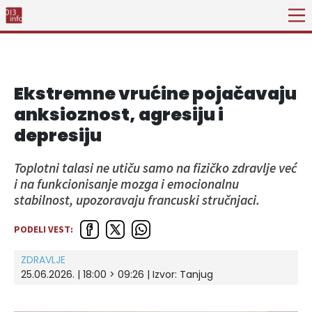
Ekstremne vrućine pojačavaju
anksioznost, agresiju i
depresiju
Toplotni talasi ne utiču samo na fizičko zdravlje već
i na funkcionisanje mozga i emocionalnu
stabilnost, upozoravaju francuski stručnjaci.
PODELI VEST:
ZDRAVLJE
25.06.2026. | 18:00 > 09:26
| Izvor:
Tanjug