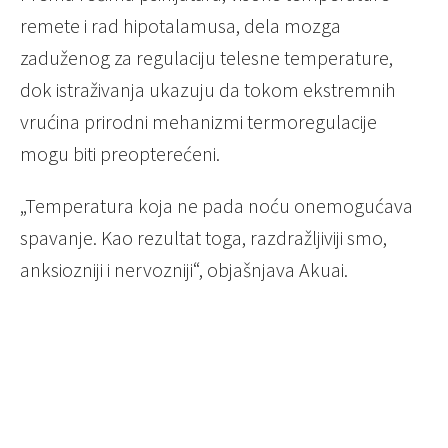
remete i rad hipotalamusa, dela mozga
zaduženog za regulaciju telesne temperature,
dok istraživanja ukazuju da tokom ekstremnih
vrućina prirodni mehanizmi termoregulacije
mogu biti preopterećeni.
„Temperatura koja ne pada noću onemogućava
spavanje. Kao rezultat toga, razdražljiviji smo,
anksiozniji i nervozniji“, objašnjava Akuai.