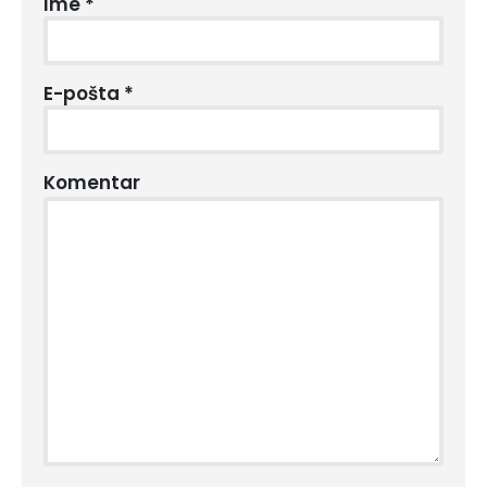
Ime
*
E-pošta
*
Komentar