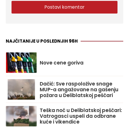
NAJČITANIJE U POSLEDNJIH 96H
Nove cene goriva
Dačić: Sve raspoložive snage
MUP-a angažovane na gašenju
požara u Deliblatskoj peščari
Teška noć u Deliblatskoj peščari:
Vatrogasci uspeli da odbrane
kuće i vikendice