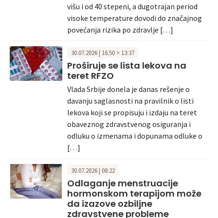
višu i od 40 stepeni, a dugotrajan period
visoke temperature dovodi do značajnog
povećanja rizika po zdravlje […]
30.07.2026 | 16:50 > 13:37
Proširuje se lista lekova na
teret RFZO
Vlada Srbije donela je danas rešenje o
davanju saglasnosti na pravilnik o listi
lekova koji se propisuju i izdaju na teret
obaveznog zdravstvenog osiguranja i
odluku o izmenama i dopunama odluke o
[…]
30.07.2026 | 08:22
Odlaganje menstruacije
hormonskom terapijom može
da izazove ozbiljne
zdravstvene probleme