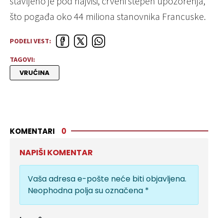
stavljeno je pod najviši, crveni stepen upozorenja,
što pogađa oko 44 miliona stanovnika Francuske.
PODELI VEST:
TAGOVI:
VRUĆINA
KOMENTARI
0
NAPIŠI KOMENTAR
Vaša adresa e-pošte neće biti objavljena.
Neophodna polja su označena
*