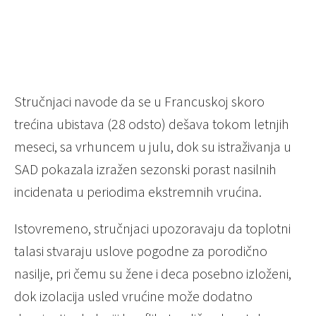
Stručnjaci navode da se u Francuskoj skoro
trećina ubistava (28 odsto) dešava tokom letnjih
meseci, sa vrhuncem u julu, dok su istraživanja u
SAD pokazala izražen sezonski porast nasilnih
incidenata u periodima ekstremnih vrućina.
Istovremeno, stručnjaci upozoravaju da toplotni
talasi stvaraju uslove pogodne za porodično
nasilje, pri čemu su žene i deca posebno izloženi,
dok izolacija usled vrućine može dodatno