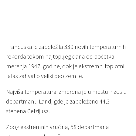
Francuska je zabeležila 339 novih temperaturnih
rekorda tokom najtoplijeg dana od početka
merenja 1947. godine, dok je ekstremni toplotni
talas zahvatio veliki deo zemlje.
Najviša temperatura izmerena je u mestu Pizos u
departmanu Land, gde je zabeleženo 44,3
stepena Celzijusa.
Zbog ekstremnih vrućina, 58 departmana