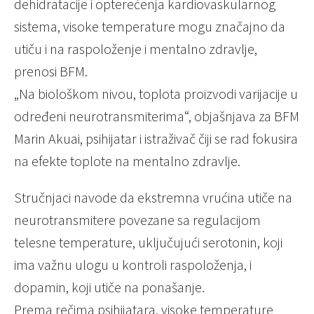
dehidratacije i opterećenja kardiovaskularnog
sistema, visoke temperature mogu značajno da
utiču i na raspoloženje i mentalno zdravlje,
prenosi BFM.
„Na biološkom nivou, toplota proizvodi varijacije u
određeni neurotransmiterima“, objašnjava za BFM
Marin Akuai, psihijatar i istraživač čiji se rad fokusira
na efekte toplote na mentalno zdravlje.
Stručnjaci navode da ekstremna vrućina utiče na
neurotransmitere povezane sa regulacijom
telesne temperature, uključujući serotonin, koji
ima važnu ulogu u kontroli raspoloženja, i
dopamin, koji utiče na ponašanje.
Prema rečima psihijatara, visoke temperature