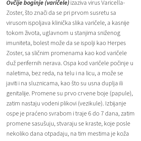
Ovčije boginje (varičele)
izaziva virus Varicella-
Zoster, što znači da se pri prvom susretu sa
virusom ispoljava klinička slika varičele, a kasnije
tokom života, uglavnom u stanjima sniženog
imuniteta, bolest može da se ispolji kao Herpes
Zoster, sa sličnim promenama kao kod varičele
duž perifernih nerava. Ospa kod varičele počinje u
naletima, bez reda, na telu i na licu, a može se
javiti i na sluznicama, kao što su usna duplja ili
genitalije. Promene su prvo crvene boje (papule),
zatim nastaju vodeni plikovi (vezikule). Izbijanje
ospe je praćeno svrabom i traje 6 do 7 dana, zatim
promene sasušuju, stvaraju se kraste, koje posle
nekoliko dana otpadaju, na tim mestima je koža