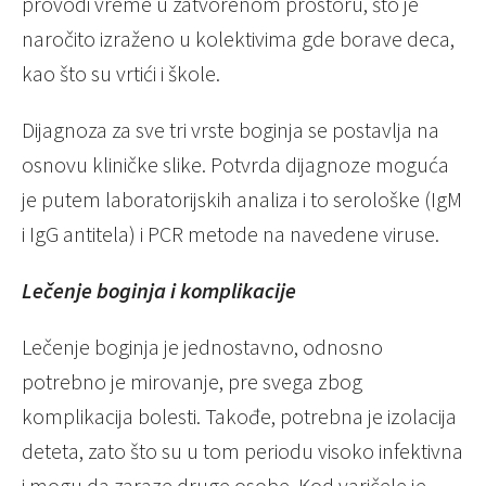
provodi vreme u zatvorenom prostoru, što je
naročito izraženo u kolektivima gde borave deca,
kao što su vrtići i škole.
Dijagnoza za sve tri vrste boginja se postavlja na
osnovu kliničke slike. Potvrda dijagnoze moguća
je putem laboratorijskih analiza i to serološke (IgM
i IgG antitela) i PCR metode na navedene viruse.
Lečenje boginja i komplikacije
Lečenje boginja je jednostavno, odnosno
potrebno je mirovanje, pre svega zbog
komplikacija bolesti. Takođe, potrebna je izolacija
deteta, zato što su u tom periodu visoko infektivna
i mogu da zaraze druge osobe. Kod varičele je