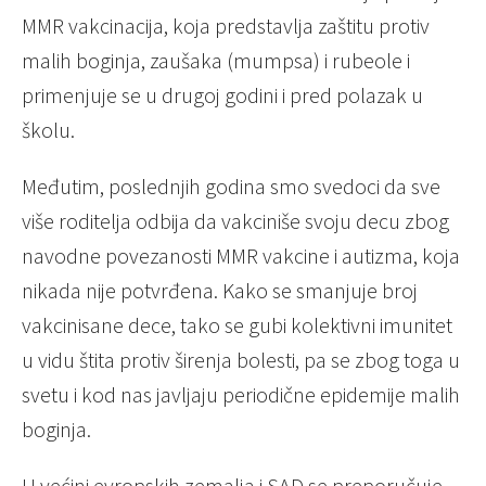
MMR vakcinacija, koja predstavlja zaštitu protiv
malih boginja, zaušaka (mumpsa) i rubeole i
primenjuje se u drugoj godini i pred polazak u
školu.
Međutim, poslednjih godina smo svedoci da sve
više roditelja odbija da vakciniše svoju decu zbog
navodne povezanosti MMR vakcine i autizma, koja
nikada nije potvrđena. Kako se smanjuje broj
vakcinisane dece, tako se gubi kolektivni imunitet
u vidu štita protiv širenja bolesti, pa se zbog toga u
svetu i kod nas javljaju periodične epidemije malih
boginja.
U većini evropskih zemalja i SAD se preporučuje