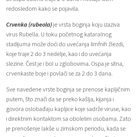
redosledom kako se pojavila.
Crvenka (rubeola)
je vrsta boginja koju izaziva
virus Rubella. U toku početnog kataralnog
stadijuma može doći do uvećanja limfnih žlezdi,
koje traje 2 do 3 nedelje, kao i do uvećanja
slezine. Čest je i bol u zglobovima. Ospa je sitna,
crvenkaste boje i povlači se za 2 do 3 dana.
Sve navedene vrste boginja se prenose kapljičnim
putem, što znači da se preko kašlja, kijanja i
govora oslobađaju kapljice koje sadrže viruse, kao
i direktnim kontaktom sa obolelim osobama. Zato
je prenošenje lakše u zimskom periodu, kada se