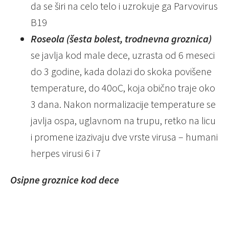
da se širi na celo telo i uzrokuje ga Parvovirus
B19
Roseola (šesta bolest, trodnevna groznica)
se javlja kod male dece, uzrasta od 6 meseci
do 3 godine, kada dolazi do skoka povišene
temperature, do 40oC, koja obično traje oko
3 dana. Nakon normalizacije temperature se
javlja ospa, uglavnom na trupu, retko na licu
i promene izazivaju dve vrste virusa – humani
herpes virusi 6 i 7
Osipne groznice kod dece