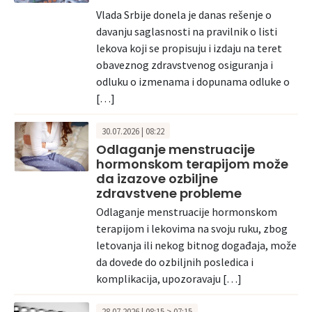
Vlada Srbije donela je danas rešenje o
davanju saglasnosti na pravilnik o listi
lekova koji se propisuju i izdaju na teret
obaveznog zdravstvenog osiguranja i
odluku o izmenama i dopunama odluke o
[…]
30.07.2026 | 08:22
Odlaganje menstruacije
hormonskom terapijom može
da izazove ozbiljne
zdravstvene probleme
Odlaganje menstruacije hormonskom
terapijom i lekovima na svoju ruku, zbog
letovanja ili nekog bitnog događaja, može
da dovede do ozbiljnih posledica i
komplikacija, upozoravaju […]
28.07.2026 | 08:15 > 07:15