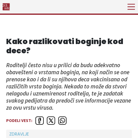
Kako razlikovati boginje kod
dece?
Roditelji često nisu u prilici da budu adekvatno
obavešteni o vrstama boginja, na koji način se one
prenose kao i da li su njihova deca vakcinisana od
različitih vrsta boginja. Nekada to može da stvori
nelagodu i uznemirenost roditelja, te je zadatak
svakog pedijatra da predoči sve informacije vezane
za ovu vrstu virusa.
PODELI VEST:
ZDRAVLJE