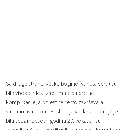
Sa druge strane, velike boginje (variola vera) su
bile visoko infektivne i imale su brojne
komplikacije, a bolest se često završavala
smrtnim ishodom. Poslednja velika epidemija je
bila sedamdesetih godina 20. veka, ali su
zahvaljujući vakcinaciji velike boginje iskorenjene,