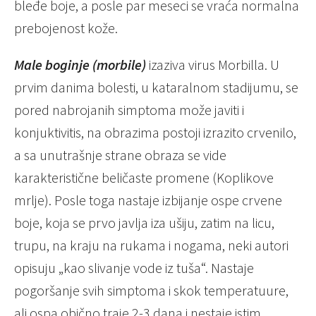
bleđe boje, a posle par meseci se vraća normalna
prebojenost kože.
Male boginje (morbile)
izaziva virus Morbilla. U
prvim danima bolesti, u kataralnom stadijumu, se
pored nabrojanih simptoma može javiti i
konjuktivitis, na obrazima postoji izrazito crvenilo,
a sa unutrašnje strane obraza se vide
karakteristične beličaste promene (Koplikove
mrlje). Posle toga nastaje izbijanje ospe crvene
boje, koja se prvo javlja iza ušiju, zatim na licu,
trupu, na kraju na rukama i nogama, neki autori
opisuju „kao slivanje vode iz tuša“. Nastaje
pogoršanje svih simptoma i skok temperatuure,
ali ospa obično traje 2-3 dana i nestaje istim