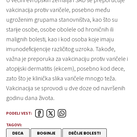
vakcinacija protiv varičele, posebno među
ugroženim grupama stanovništva, kao što su
starije osobe, osobe obolele od hroničnih ili
malignih bolesti, kao i kod osoba koje imaju
imunodeficijencije različitog uzroka. Takođe,
važna je preporuka za vakcinaciju protiv varičele i
atopijski dermatitis (ekcem), posebno kod dece,
zato što je klinička slika varičele mnogo teža.
Vakcinacija se sprovodi u dve doze od navršenih
godinu dana života.
PODELI VEST:
TAGOVI:
DECA
BOGINJE
DEČIJE BOLESTI