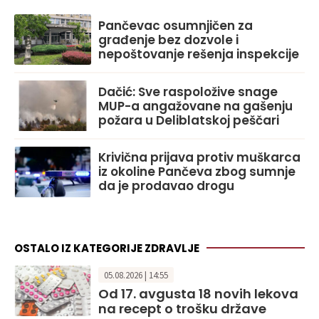
Pančevac osumnjičen za
građenje bez dozvole i
nepoštovanje rešenja inspekcije
Dačić: Sve raspoložive snage
MUP-a angažovane na gašenju
požara u Deliblatskoj peščari
Krivična prijava protiv muškarca
iz okoline Pančeva zbog sumnje
da je prodavao drogu
OSTALO IZ KATEGORIJE ZDRAVLJE
05.08.2026 | 14:55
Od 17. avgusta 18 novih lekova
na recept o trošku države