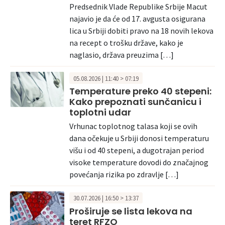
Predsednik Vlade Republike Srbije Macut
najavio je da će od 17. avgusta osigurana
lica u Srbiji dobiti pravo na 18 novih lekova
na recept o trošku države, kako je
naglasio, država preuzima […]
05.08.2026 | 11:40 > 07:19
Temperature preko 40 stepeni:
Kako prepoznati sunčanicu i
toplotni udar
Vrhunac toplotnog talasa koji se ovih
dana očekuje u Srbiji donosi temperaturu
višu i od 40 stepeni, a dugotrajan period
visoke temperature dovodi do značajnog
povećanja rizika po zdravlje […]
30.07.2026 | 16:50 > 13:37
Proširuje se lista lekova na
teret RFZO