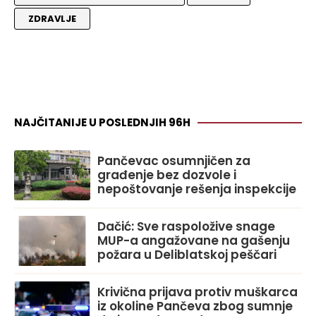
ZDRAVLJE
NAJČITANIJE U POSLEDNJIH 96H
Pančevac osumnjičen za
građenje bez dozvole i
nepoštovanje rešenja inspekcije
Dačić: Sve raspoložive snage
MUP-a angažovane na gašenju
požara u Deliblatskoj peščari
Krivična prijava protiv muškarca
iz okoline Pančeva zbog sumnje