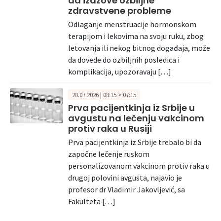
da izazove ozbiljne
zdravstvene probleme
Odlaganje menstruacije hormonskom
terapijom i lekovima na svoju ruku, zbog
letovanja ili nekog bitnog događaja, može
da dovede do ozbiljnih posledica i
komplikacija, upozoravaju […]
28.07.2026 | 08:15 > 07:15
Prva pacijentkinja iz Srbije u
avgustu na lečenju vakcinom
protiv raka u Rusiji
Prva pacijentkinja iz Srbije trebalo bi da
započne lečenje ruskom
personalizovanom vakcinom protiv raka u
drugoj polovini avgusta, najavio je
profesor dr Vladimir Jakovljević, sa
Fakulteta […]