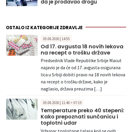
da je prodavao drogu
OSTALO IZ KATEGORIJE ZDRAVLJE
05.08.2026 | 14:55
Od 17. avgusta 18 novih lekova
na recept o trošku države
Predsednik Vlade Republike Srbije Macut
najavio je da će od 17. avgusta osigurana
lica u Srbiji dobiti pravo na 18 novih lekova
na recept o trošku države, kako je
naglasio, država preuzima […]
05.08.2026 | 11:40 > 07:19
Temperature preko 40 stepeni:
Kako prepoznati sunčanicu i
toplotni udar
Vrhunac toplotnog talasa koji se ovih