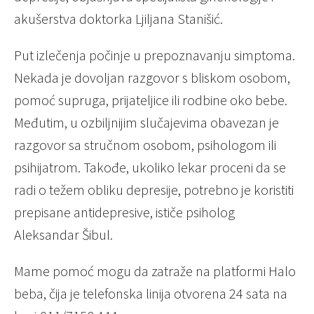
akušerstva doktorka Ljiljana Stanišić.
Put izlečenja počinje u prepoznavanju simptoma.
Nekada je dovoljan razgovor s bliskom osobom,
pomoć supruga, prijateljice ili rodbine oko bebe.
Međutim, u ozbiljnijim slučajevima obavezan je
razgovor sa stručnom osobom, psihologom ili
psihijatrom. Takođe, ukoliko lekar proceni da se
radi o težem obliku depresije, potrebno je koristiti
prepisane antidepresive, ističe psiholog
Aleksandar Šibul.
Mame pomoć mogu da zatraže na platformi Halo
beba, čija je telefonska linija otvorena 24 sata na