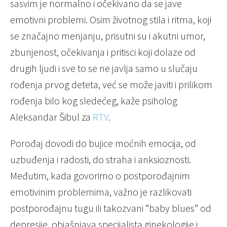
sasvim je normalno i očekivano da se jave
emotivni problemi. Osim životnog stila i ritma, koji
se značajno menjanju, prisutni su i akutni umor,
zbunjenost, očekivanja i pritisci koji dolaze od
drugih ljudi i sve to se ne javlja samo u slučaju
rođenja prvog deteta, već se može javiti i prilikom
rođenja bilo kog sledećeg, kaže psiholog
Aleksandar Šibul za
RTV
.
Porođaj dovodi do bujice moćnih emocija, od
uzbuđenja i radosti, do straha i anksioznosti.
Međutim, kada govorimo o postporođajnim
emotivinim problemima, važno je razlikovati
postporođajnu tugu ili takozvani “baby blues” od
depresije, objašnjava specijalista ginekologije i