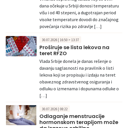
dana očekuje u Srbiji donosi temperaturu
višu i od 40 stepeni, a dugotrajan period
visoke temperature dovodi do značajnog
povećanja rizika po zdravlje […]
30.07.2026 | 16:50 > 13:37
Proširuje se lista lekova na
teret RFZO
Vlada Srbije donela je danas rešenje o
davanju saglasnosti na pravilnik o listi
lekova koji se propisuju i izdaju na teret
obaveznog zdravstvenog osiguranja i
odluku o izmenama i dopunama odluke o
[…]
30.07.2026 | 08:22
Odlaganje menstruacije
hormonskom terapijom može