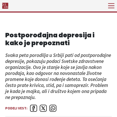
Postporođajna depresija i
kako je prepoznati
Svaka peta porodilja u Srbiji pati od postporođajne
depresije, pokazuju podaci Svetske zdravstvene
organizacije. Ovo je stanje koje se javlja nakon
porođaja, kao odgovor na novonastale životne
promene koje donosi rođenje deteta. Ta osećanja
često prate krivica, stid, pa i samoprezir. Problem
je kada je majka, ali i društvo kojem ona pripada
ne prepoznaju.
PODELI VEST: