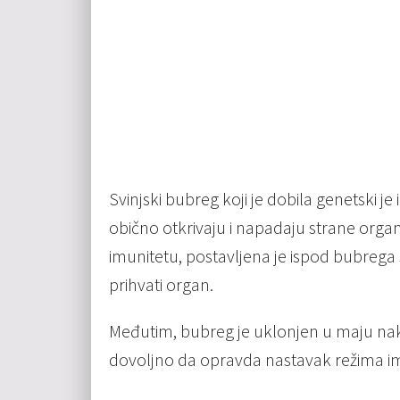
Svinjski bubreg koji je dobila genetski je
obično otkrivaju i napadaju strane organ
imunitetu, postavljena je ispod bubrega
prihvati organ.
Međutim, bubreg je uklonjen u maju nako
dovoljno da opravda nastavak režima im