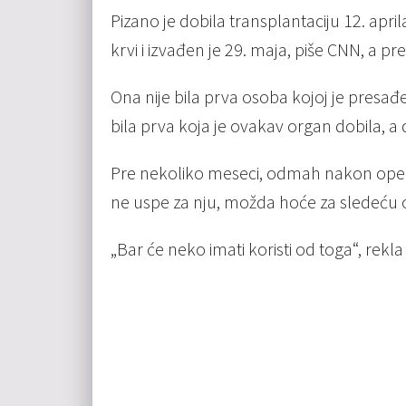
Pizano je dobila transplantaciju 12. apr
krvi i izvađen je 29. maja, piše CNN, a pr
Ona nije bila prva osoba kojoj je presađe
bila prva koja je ovakav organ dobila, 
Pre nekoliko meseci, odmah nakon operac
ne uspe za nju, možda hoće za sledeću 
„Bar će neko imati koristi od toga“, rekla