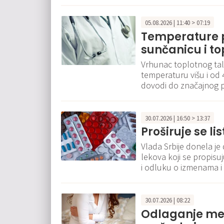
05.08.2026 | 11:40 > 07:19
Temperature p
sunčanicu i to
Vrhunac toplotnog tala
temperaturu višu i od 
dovodi do značajnog p
30.07.2026 | 16:50 > 13:37
Proširuje se li
Vlada Srbije donela je 
lekova koji se propisu
i odluku o izmenama 
30.07.2026 | 08:22
Odlaganje me