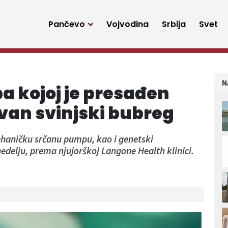
Pančevo
Vojvodina
Srbija
Svet
N
a kojoj je presađen
van svinjski bubreg
ehaničku srčanu pumpu, kao i genetski
edelju, prema njujorškoj Langone Health klinici.