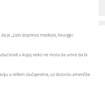
 je „Lizin doprinos medicini, hirurgiji i
budućnosti u kojoj neko ne mora da umre da bi
ciju u retkim slučajevima, uz dozvolu američke