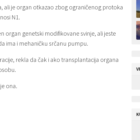
ila, ali je organ otkazao zbog ograničenog protoka
enosi N1.
n organ genetski modifikovane svinje, ali jeste
a da ima i mehaničku srčanu pumpu.
ije, rekla da čak i ako transplantacija organa
osobu.
V
 je ona.
K