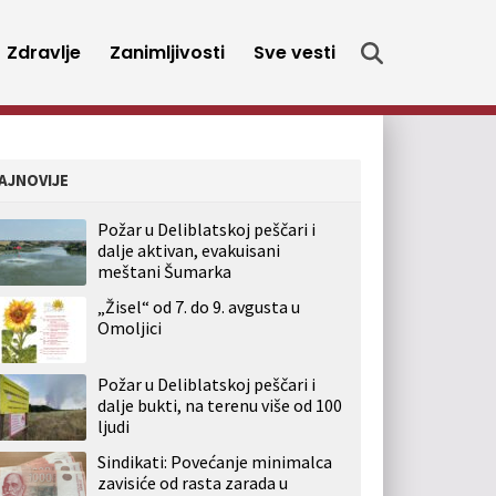
Zdravlje
Zanimljivosti
Sve vesti
AJNOVIJE
Požar u Deliblatskoj peščari i
dalje aktivan, evakuisani
meštani Šumarka
„Žisel“ od 7. do 9. avgusta u
Omoljici
Požar u Deliblatskoj peščari i
dalje bukti, na terenu više od 100
ljudi
Sindikati: Povećanje minimalca
zavisiće od rasta zarada u