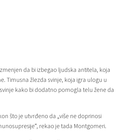
 izmenjen da bi izbegao ljudska antitela, koja
e. Timusna žlezda svinje, koja igra ulogu u
 svinje kako bi dodatno pomogla telu žene da
n što je utvrđeno da „više ne doprinosi
unosupresije“, rekao je tada Montgomeri.