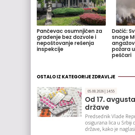
Pančevac osumnjičen za
Dačić: S
građenje bez dozvole i
snage M
nepoštovanje rešenja
angažov
inspekcije
požara u
peščari
OSTALO IZ KATEGORIJE ZDRAVLJE
05.08.2026 | 14:55
Od 17. avgusta
države
Predsednik Vlade Repub
osigurana lica u Srbiji
države, kako je nagla