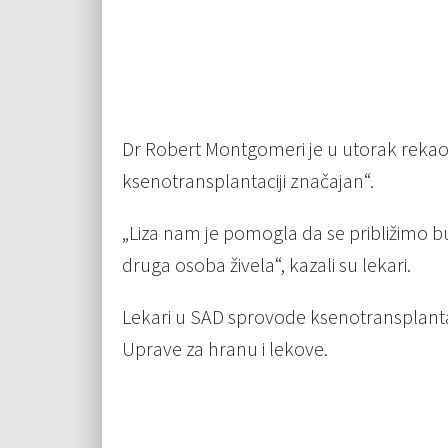
Dr Robert Montgomeri je u utorak rekao da
ksenotransplantaciji značajan“.
„Liza nam je pomogla da se približimo 
druga osoba živela“, kazali su lekari.
Lekari u SAD sprovode ksenotransplanta
Uprave za hranu i lekove.