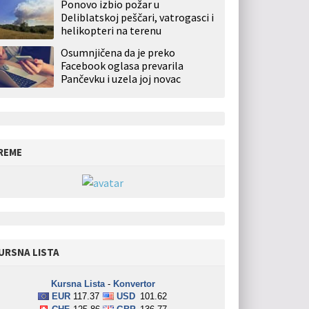
Ponovo izbio požar u
Deliblatskoj peščari, vatrogasci i
helikopteri na terenu
Osumnjičena da je preko
Facebook oglasa prevarila
Pančevku i uzela joj novac
REME
URSNA LISTA