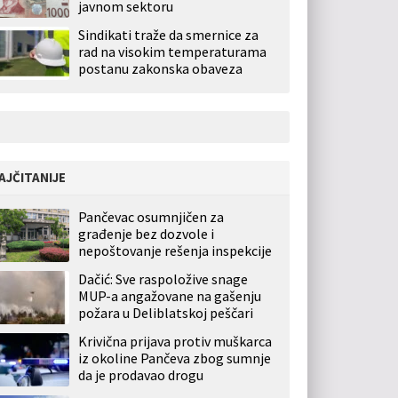
javnom sektoru
Sindikati traže da smernice za
rad na visokim temperaturama
postanu zakonska obaveza
AJČITANIJE
Pančevac osumnjičen za
građenje bez dozvole i
nepoštovanje rešenja inspekcije
Dačić: Sve raspoložive snage
MUP-a angažovane na gašenju
požara u Deliblatskoj peščari
Krivična prijava protiv muškarca
iz okoline Pančeva zbog sumnje
da je prodavao drogu