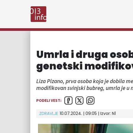
Umrla i druga osob
genetski modifiko
Liza Pizano, prva osoba koja je dobila m
modifikovan svinjski bubreg, umrla je u n
PODELI VEST:
ZDRAVLJE
10.07.2024. | 09:05
| Izvor:
N1