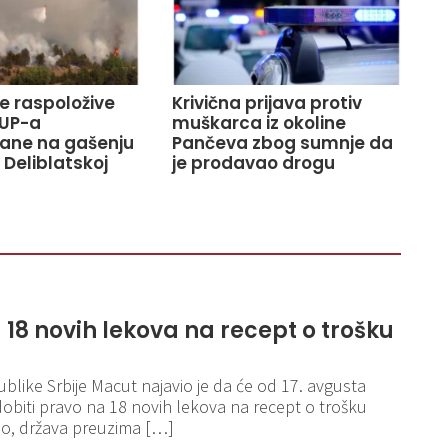
ve raspoložive
Krivična prijava protiv
UP-a
muškarca iz okoline
ane na gašenju
Pančeva zbog sumnje da
 Deliblatskoj
je prodavao drogu
 18 novih lekova na recept o trošku
like Srbije Macut najavio je da će od 17. avgusta
 dobiti pravo na 18 novih lekova na recept o trošku
sio, država preuzima […]