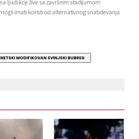
a ljudi koji žive sa završnim stadijumom
o mogli imati koristi od alternativnog snabdevanja
NETSKI MODIFIKOVAN SVINJSKI BUBREG