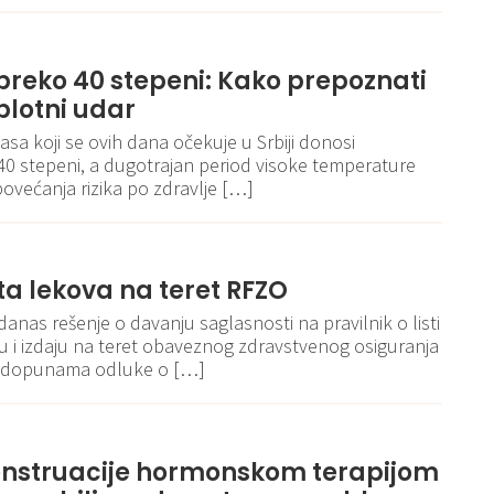
reko 40 stepeni: Kako prepoznati
plotni udar
sa koji se ovih dana očekuje u Srbiji donosi
40 stepeni, a dugotrajan period visoke temperature
ovećanja rizika po zdravlje […]
sta lekova na teret RFZO
danas rešenje o davanju saglasnosti na pravilnik o listi
ju i izdaju na teret obaveznog zdravstvenog osiguranja
i dopunama odluke o […]
nstruacije hormonskom terapijom