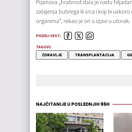
Pizanova „hrabrost dala je nadu hiljadam
zatajenja bubrega ili srca i koji bi uskor
organima“, rekao je on u izjavi u utorak.
PODELI VEST:
TAGOVI:
ZDRAVLJE
TRANSPLANTACIJA
GE
NAJČITANIJE U POSLEDNJIH 96H