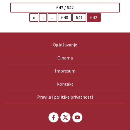
642 / 642
«
‹
...
640
641
642
Oglašavanje
O nama
Impresum
Kontakt
Pravila i politika privatnosti