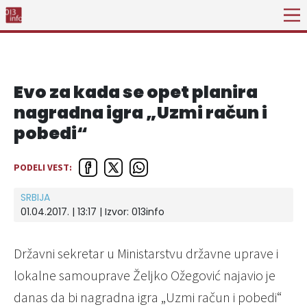
Evo za kada se opet planira
nagradna igra „Uzmi račun i
pobedi“
PODELI VEST:
SRBIJA
01.04.2017. | 13:17 | Izvor:
013info
Državni sekretar u Ministarstvu državne uprave i
lokalne samouprave Željko Ožegović najavio je
danas da bi nagradna igra „Uzmi račun i pobedi“