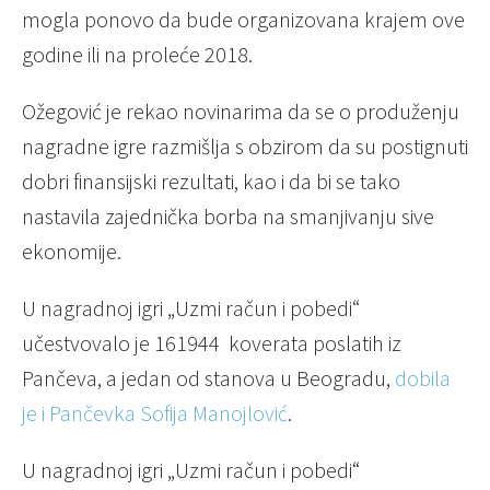
mogla ponovo da bude organizovana krajem ove
godine ili na proleće 2018.
Ožegović je rekao novinarima da se o produženju
nagradne igre razmišlja s obzirom da su postignuti
dobri finansijski rezultati, kao i da bi se tako
nastavila zajednička borba na smanjivanju sive
ekonomije.
U nagradnoj igri „Uzmi račun i pobedi“
učestvovalo je 161944 koverata poslatih iz
Pančeva, a jedan od stanova u Beogradu,
dobila
je i Pančevka Sofija Manojlović
.
U nagradnoj igri „Uzmi račun i pobedi“