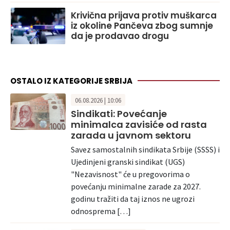
Krivična prijava protiv muškarca
iz okoline Pančeva zbog sumnje
da je prodavao drogu
OSTALO IZ KATEGORIJE SRBIJA
06.08.2026 | 10:06
Sindikati: Povećanje
minimalca zavisiće od rasta
zarada u javnom sektoru
Savez samostalnih sindikata Srbije (SSSS) i
Ujedinjeni granski sindikat (UGS)
"Nezavisnost" će u pregovorima o
povećanju minimalne zarade za 2027.
godinu tražiti da taj iznos ne ugrozi
odnosprema […]