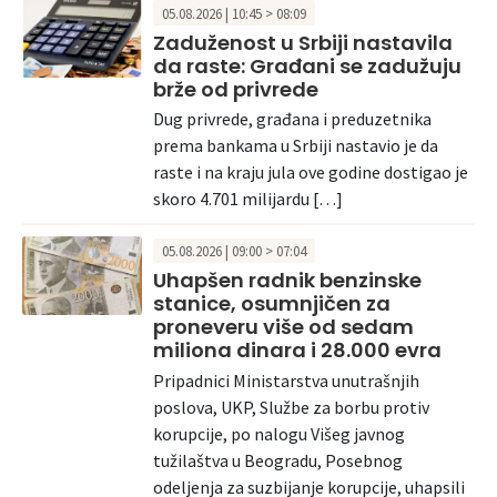
05.08.2026 | 10:45 > 08:09
Zaduženost u Srbiji nastavila
da raste: Građani se zadužuju
brže od privrede
Dug privrede, građana i preduzetnika
prema bankama u Srbiji nastavio je da
raste i na kraju jula ove godine dostigao je
skoro 4.701 milijardu […]
05.08.2026 | 09:00 > 07:04
Uhapšen radnik benzinske
stanice, osumnjičen za
proneveru više od sedam
miliona dinara i 28.000 evra
Pripadnici Ministarstva unutrašnjih
poslova, UKP, Službe za borbu protiv
korupcije, po nalogu Višeg javnog
tužilaštva u Beogradu, Posebnog
odeljenja za suzbijanje korupcije, uhapsili