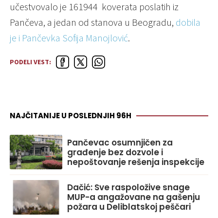
učestvovalo je 161944 koverata poslatih iz
Pančeva, a jedan od stanova u Beogradu,
dobila
je i Pančevka Sofija Manojlović
.
PODELI VEST:
NAJČITANIJE U POSLEDNJIH 96H
Pančevac osumnjičen za
građenje bez dozvole i
nepoštovanje rešenja inspekcije
Dačić: Sve raspoložive snage
MUP-a angažovane na gašenju
požara u Deliblatskoj peščari