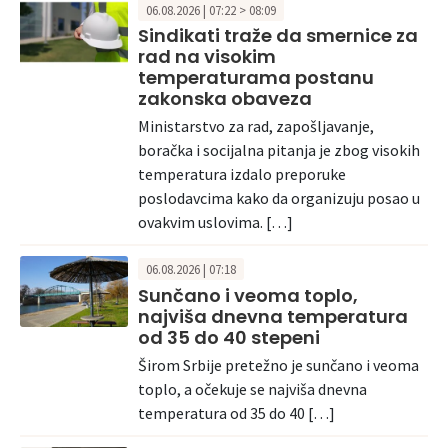
06.08.2026 | 07:22 > 08:09
Sindikati traže da smernice za
rad na visokim
temperaturama postanu
zakonska obaveza
Ministarstvo za rad, zapošljavanje,
boračka i socijalna pitanja je zbog visokih
temperatura izdalo preporuke
poslodavcima kako da organizuju posao u
ovakvim uslovima. […]
06.08.2026 | 07:18
Sunčano i veoma toplo,
najviša dnevna temperatura
od 35 do 40 stepeni
Širom Srbije pretežno je sunčano i veoma
toplo, a očekuje se najviša dnevna
temperatura od 35 do 40 […]