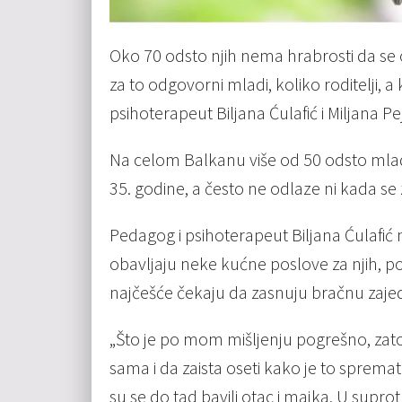
Oko 70 odsto njih nema hrabrosti da se os
za to odgovorni mladi, koliko roditelji, a 
psihoterapeut Biljana Ćulafić i Miljana Pe
Na celom Balkanu više od 50 odsto mlad
35. godine, a često ne odlaze ni kada se
Pedagog i psihoterapeut Biljana Ćulafić na
obavljaju neke kućne poslove za njih, pop
najčešće čekaju da zasnuju bračnu zajedni
„Što je po mom mišljenju pogrešno, zato
sama i da zaista oseti kako je to spremati
su se do tad bavili otac i majka. U supr