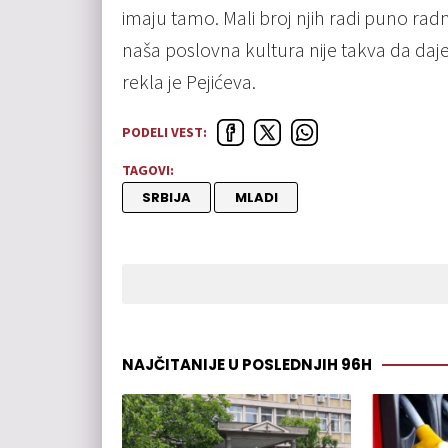
imaju tamo. Mali broj njih radi puno radn
naša poslovna kultura nije takva da daj
rekla je Pejićeva.
PODELI VEST:
TAGOVI:
SRBIJA
MLADI
NAJČITANIJE U POSLEDNJIH 96H