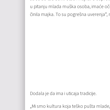
u pitanju mlada muška osoba, imaće oče
činila majka. To su pogrešna uverenja“, n
Dodala je da ima i uticaja tradicije.
„Mi smo kultura koja teško pušta mlade