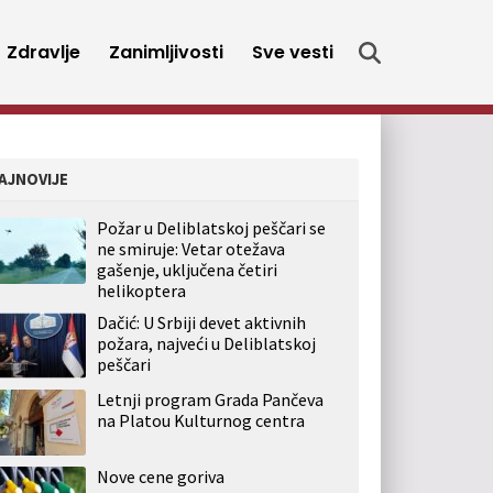
Zdravlje
Zanimljivosti
Sve vesti
AJNOVIJE
Požar u Deliblatskoj peščari se
ne smiruje: Vetar otežava
gašenje, uključena četiri
helikoptera
Dačić: U Srbiji devet aktivnih
požara, najveći u Deliblatskoj
peščari
Letnji program Grada Pančeva
na Platou Kulturnog centra
Nove cene goriva