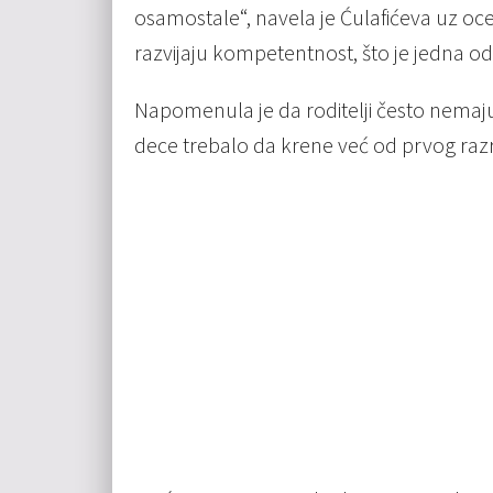
osamostale“, navela je Ćulafićeva uz oce
razvijaju kompetentnost, što je jedna o
Napomenula je da roditelji često nemaju
dece trebalo da krene već od prvog raz