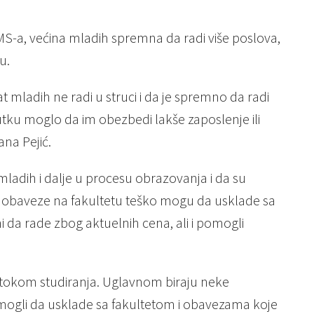
OMS-a, većina mladih spremna da radi više poslova,
u.
 mladih ne radi u struci i da je spremno da radi
tku moglo da im obezbedi lakše zaposlenje ili
ana Pejić.
 mladih i dalje u procesu obrazovanja i da su
oji obaveze na fakultetu teško mogu da usklade sa
 da rade zbog aktuelnih cena, ali i pomogli
adi tokom studiranja. Uglavnom biraju neke
to mogli da usklade sa fakultetom i obavezama koje