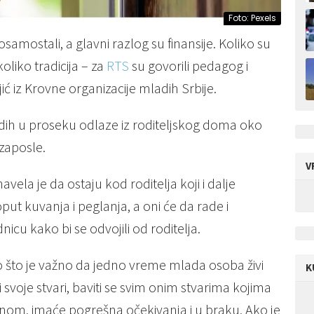
Foto: Pexels
amostali, a glavni razlog su finansije. Koliko su
koliko tradicija – za
RTS
su govorili pedagog i
jić iz Krovne organizacije mladih Srbije.
ih u proseku odlaze iz roditeljskog doma oko
 zaposle.
V
vela je da ostaju kod roditelja koji i dalje
ut kuvanja i peglanja, a oni će da rade i
cu kako bi se odvojili od roditelja.
 što je važno da jedno vreme mlada osoba živi
K
 svoje stvari, baviti se svim onim stvarima kojima
otnom, imaće pogrešna očekivanja i u braku. Ako je