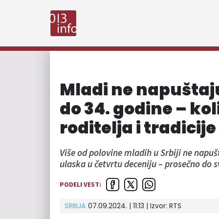
Mladi ne napuštaj
do 34. godine – ko
roditelja i tradicije
Više od polovine mladih u Srbiji ne napu
ulaska u četvrtu deceniju – prosečno do 
PODELI VEST:
SRBIJA
07.09.2024. | 11:13
| Izvor:
RTS