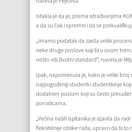
navela je Pejićeva.
Istakla je da je, prema istraživanjima K
a da su čak i spremni i da se prekvalifikuj
„Imamo podatak da zaista veliki procenat
neke druge poslove koji bi u ovom trenu
nešto viši životni standard“, navela je Milj
Ipak, napomenula je, kako je veliki broj
najpogođeniji studenti i studentkinje k
dodatnim poslom koji su često prinuđeni
porodicama.
„Većina naših ispitanika je izjavila da r
fleksibilnije oblike rada, upravo da bi 