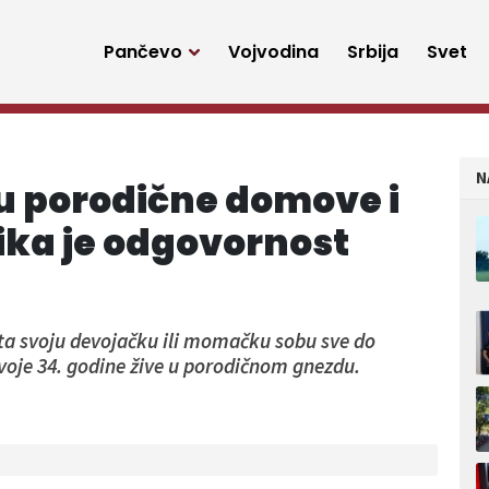
Pančevo
Vojvodina
Srbija
Svet
N
u porodične domove i
lika je odgovornost
šta svoju devojačku ili momačku sobu sve do
svoje 34. godine žive u porodičnom gnezdu.