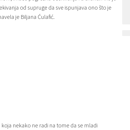
kivanja od supruge da sve ispunjava ono što je
avela je Biljana Ćulafić.
, koja nekako ne radi na tome da se mladi