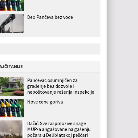
Deo Pančeva bez vode
AJČITANIJE
Pančevac osumnjičen za
građenje bez dozvole i
nepoštovanje rešenja inspekcije
Nove cene goriva
Dačić: Sve raspoložive snage
MUP-a angažovane na gašenju
požara u Deliblatskoj peščari