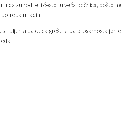
nu da su roditelji često tu veća kočnica, pošto ne
d potreba mladih.
 strpljenja da deca greše, a da bi osamostaljenje
reda.