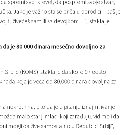
a spremi svoj krevet, da pospremi svoje stvari,
ka. Jako je važno šta se priča u porodici – baš je
iti, živećeš sam ili sa devojkom…“, istakla je
a da je 80.000 dinara mesečno dovoljno za
ih Srbije (KOMS) istakla je da skoro 97 odsto
knada koja je veća od 80.000 dinara dovoljna za
nekretnina, bilo da je u pitanju iznajmljivanje
ožda malo stariji mladi koji zarađuju, vidimo i da
oni mogli da žive samostalno u Republici Srbiji“,