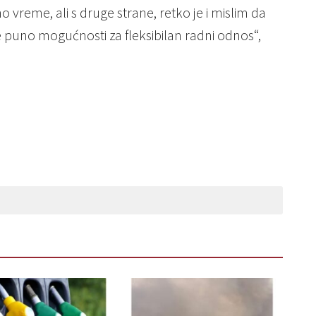
o vreme, ali s druge strane, retko je i mislim da
e puno mogućnosti za fleksibilan radni odnos“,