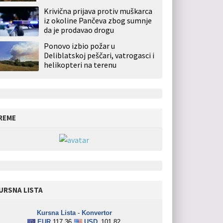
Krivična prijava protiv muškarca
iz okoline Pančeva zbog sumnje
da je prodavao drogu
Ponovo izbio požar u
Deliblatskoj peščari, vatrogasci i
helikopteri na terenu
REME
URSNA LISTA