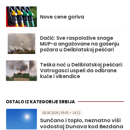
Nove cene goriva
Dačić: Sve raspoložive snage
MUP-a angažovane na gašenju
požara u Deliblatskoj peščari
Teška noć u Deliblatskoj peščari:
Vatrogasci uspeli da odbrane
kuće i vikendice
OSTALO IZ KATEGORIJE SRBIJA
08.08.2026 | 09:05 > 14:12
Sunčano i toplo, neznatno viši
vodostaj Dunava kod Bezdana