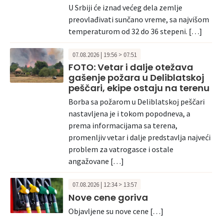
U Srbiji će iznad većeg dela zemlje
preovlađivati sunčano vreme, sa najvišom
temperaturom od 32 do 36 stepeni. […]
07.08.2026 | 19:56 > 07:51
FOTO: Vetar i dalje otežava
gašenje požara u Deliblatskoj
peščari, ekipe ostaju na terenu
Borba sa požarom u Deliblatskoj peščari
nastavljena je i tokom popodneva, a
prema informacijama sa terena,
promenljiv vetar i dalje predstavlja najveći
problem za vatrogasce i ostale
angažovane […]
07.08.2026 | 12:34 > 13:57
Nove cene goriva
Objavljene su nove cene […]