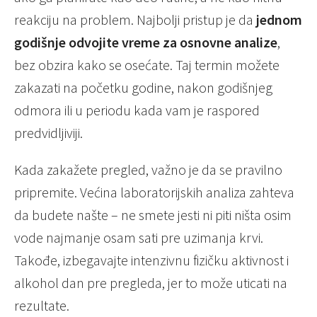
reakciju na problem. Najbolji pristup je da
jednom
godišnje odvojite vreme za osnovne analize
,
bez obzira kako se osećate. Taj termin možete
zakazati na početku godine, nakon godišnjeg
odmora ili u periodu kada vam je raspored
predvidljiviji.
Kada zakažete pregled, važno je da se pravilno
pripremite. Većina laboratorijskih analiza zahteva
da budete našte – ne smete jesti ni piti ništa osim
vode najmanje osam sati pre uzimanja krvi.
Takođe, izbegavajte intenzivnu fizičku aktivnost i
alkohol dan pre pregleda, jer to može uticati na
rezultate.