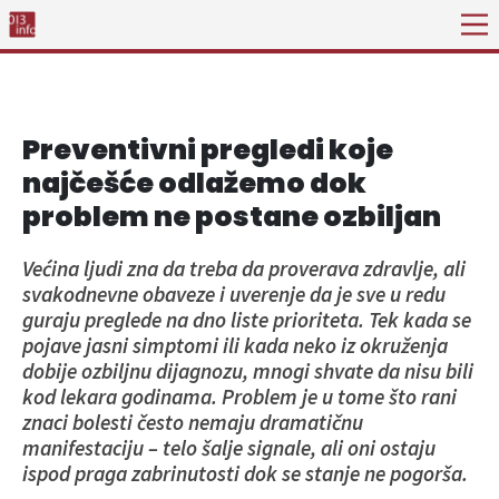
Preventivni pregledi koje
najčešće odlažemo dok
problem ne postane ozbiljan
Većina ljudi zna da treba da proverava zdravlje, ali
svakodnevne obaveze i uverenje da je sve u redu
guraju preglede na dno liste prioriteta. Tek kada se
pojave jasni simptomi ili kada neko iz okruženja
dobije ozbiljnu dijagnozu, mnogi shvate da nisu bili
kod lekara godinama. Problem je u tome što rani
znaci bolesti često nemaju dramatičnu
manifestaciju – telo šalje signale, ali oni ostaju
ispod praga zabrinutosti dok se stanje ne pogorša.