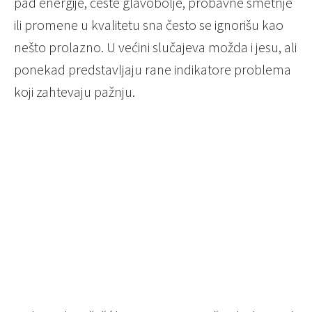
pad energije, česte glavobolje, probavne smetnje
ili promene u kvalitetu sna često se ignorišu kao
nešto prolazno. U većini slučajeva možda i jesu, ali
ponekad predstavljaju rane indikatore problema
koji zahtevaju pažnju.