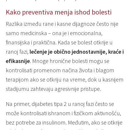
Kako preventiva menja ishod bolesti
Razlika između rane i kasne dijagnoze često nije
samo medicinska – ona je i emocionalna,
finansijska i praktična. Kada se bolest otkrije u
ranoj fazi,
lečenje je obično jednostavnije, kraće i
efikasnije
. Mnoge hronične bolesti mogu se
kontrolisati promenom načina života i blagom
terapijom ako se otkriju na vreme, dok u kasnijem
stadijumu zahtevaju agresivnije pristupe.
Na primer, dijabetes tipa 2 u ranoj fazi često se
može kontrolisati ishranom i fizičkom aktivnošću,
bez potrebe za insulinom. Međutim, ako se otkrije