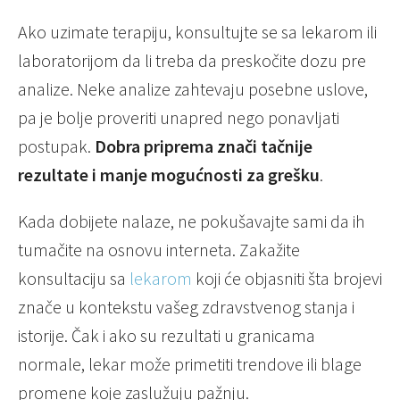
Ako uzimate terapiju, konsultujte se sa lekarom ili
laboratorijom da li treba da preskočite dozu pre
analize. Neke analize zahtevaju posebne uslove,
pa je bolje proveriti unapred nego ponavljati
postupak.
Dobra priprema znači tačnije
rezultate i manje mogućnosti za grešku
.
Kada dobijete nalaze, ne pokušavajte sami da ih
tumačite na osnovu interneta. Zakažite
konsultaciju sa
lekarom
koji će objasniti šta brojevi
znače u kontekstu vašeg zdravstvenog stanja i
istorije. Čak i ako su rezultati u granicama
normale, lekar može primetiti trendove ili blage
promene koje zaslužuju pažnju.