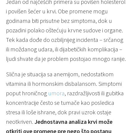
Jedan od najčešćih primera su povišen holesterol
i povišen šećer u krvi. Obe promene mogu
godinama biti prisutne bez simptoma, dok u
pozadini polako oštećuju krvne sudove i organe.
Tek kada dođe do ozbiljnijeg incidenta – srčanog
ili moždanog udara, ili dijabetičkih komplikacija –
ljudi shvate da je problem postojao mnogo ranije.
Slična je situacija sa anemijom, nedostatkom
vitamina ili hormonskim disbalansom. Simptomi
poput hroničnog
umora
, razdražljivosti ili gubitka
koncentracije često se tumače kao posledica
stresa ili loše ishrane, dok pravi uzrok ostaje
neotkriven.
Jednostavna analiza krvi može
otkriti ove promene pre nego što postanu