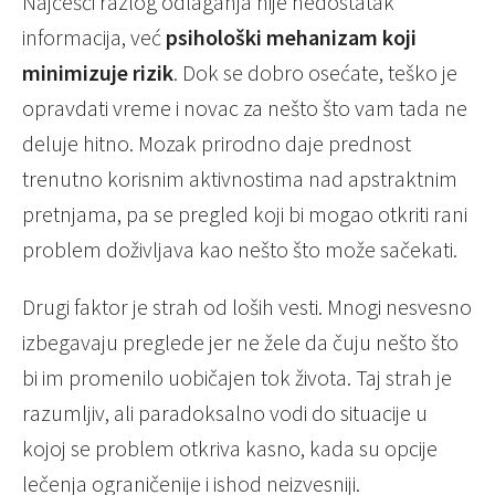
Najčešći razlog odlaganja nije nedostatak
informacija, već
psihološki mehanizam koji
minimizuje rizik
. Dok se dobro osećate, teško je
opravdati vreme i novac za nešto što vam tada ne
deluje hitno. Mozak prirodno daje prednost
trenutno korisnim aktivnostima nad apstraktnim
pretnjama, pa se pregled koji bi mogao otkriti rani
problem doživljava kao nešto što može sačekati.
Drugi faktor je strah od loših vesti. Mnogi nesvesno
izbegavaju preglede jer ne žele da čuju nešto što
bi im promenilo uobičajen tok života. Taj strah je
razumljiv, ali paradoksalno vodi do situacije u
kojoj se problem otkriva kasno, kada su opcije
lečenja ograničenije i ishod neizvesniji.