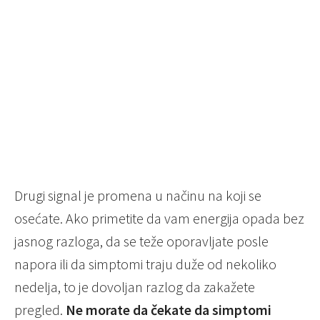
Drugi signal je promena u načinu na koji se
osećate. Ako primetite da vam energija opada bez
jasnog razloga, da se teže oporavljate posle
napora ili da simptomi traju duže od nekoliko
nedelja, to je dovoljan razlog da zakažete
pregled.
Ne morate da čekate da simptomi