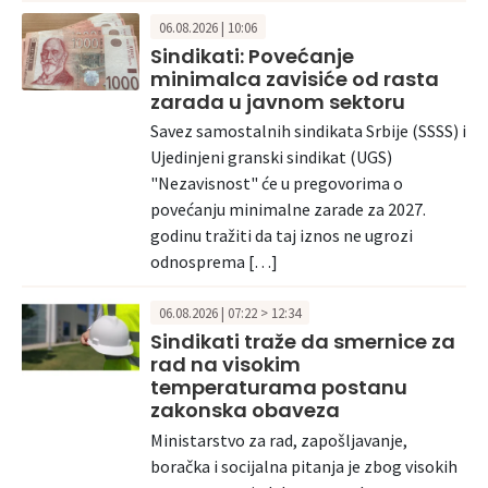
06.08.2026 | 10:06
Sindikati: Povećanje
minimalca zavisiće od rasta
zarada u javnom sektoru
Savez samostalnih sindikata Srbije (SSSS) i
Ujedinjeni granski sindikat (UGS)
"Nezavisnost" će u pregovorima o
povećanju minimalne zarade za 2027.
godinu tražiti da taj iznos ne ugrozi
odnosprema […]
06.08.2026 | 07:22 > 12:34
Sindikati traže da smernice za
rad na visokim
temperaturama postanu
zakonska obaveza
Ministarstvo za rad, zapošljavanje,
boračka i socijalna pitanja je zbog visokih