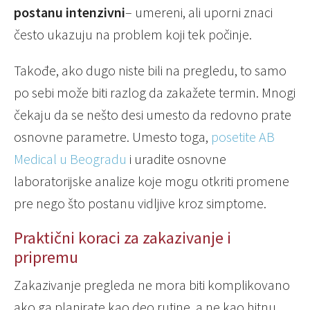
postanu intenzivni
– umereni, ali uporni znaci
često ukazuju na problem koji tek počinje.
Takođe, ako dugo niste bili na pregledu, to samo
po sebi može biti razlog da zakažete termin. Mnogi
čekaju da se nešto desi umesto da redovno prate
osnovne parametre. Umesto toga,
posetite AB
Medical u Beogradu
i uradite osnovne
laboratorijske analize koje mogu otkriti promene
pre nego što postanu vidljive kroz simptome.
Praktični koraci za zakazivanje i
pripremu
Zakazivanje pregleda ne mora biti komplikovano
ako ga planirate kao deo rutine, a ne kao hitnu