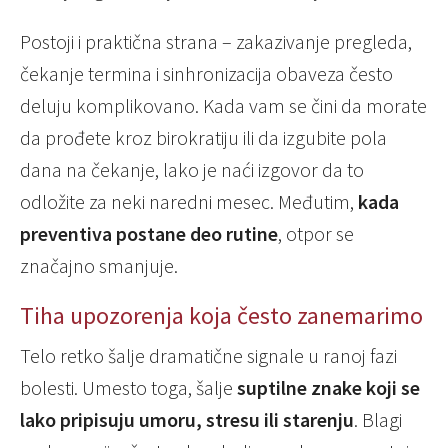
Postoji i praktična strana – zakazivanje pregleda,
čekanje termina i sinhronizacija obaveza često
deluju komplikovano. Kada vam se čini da morate
da prođete kroz birokratiju ili da izgubite pola
dana na čekanje, lako je naći izgovor da to
odložite za neki naredni mesec. Međutim,
kada
preventiva postane deo rutine
, otpor se
značajno smanjuje.
Tiha upozorenja koja često zanemarimo
Telo retko šalje dramatične signale u ranoj fazi
bolesti. Umesto toga, šalje
suptilne znake koji se
lako pripisuju umoru, stresu ili starenju
. Blagi