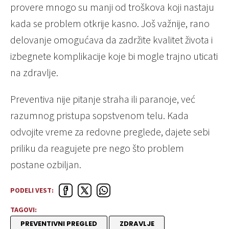
provere mnogo su manji od troškova koji nastaju
kada se problem otkrije kasno. Još važnije, rano
delovanje omogućava da zadržite kvalitet života i
izbegnete komplikacije koje bi mogle trajno uticati
na zdravlje.
Preventiva nije pitanje straha ili paranoje, već
razumnog pristupa sopstvenom telu. Kada
odvojite vreme za redovne preglede, dajete sebi
priliku da reagujete pre nego što problem
postane ozbiljan.
PODELI VEST:
TAGOVI:
PREVENTIVNI PREGLED
ZDRAVLJE