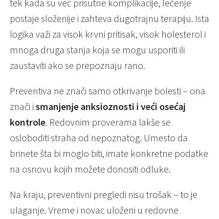
tek kada su već prisutne komplikacije, lečenje
postaje složenije i zahteva dugotrajnu terapiju. Ista
logika važi za visok krvni pritisak, visok holesterol i
mnoga druga stanja koja se mogu usporiti ili
zaustaviti ako se prepoznaju rano.
Preventiva ne znači samo otkrivanje bolesti – ona
znači i
smanjenje anksioznosti i veći osećaj
kontrole
. Redovnim proverama lakše se
osloboditi straha od nepoznatog. Umesto da
brinete šta bi moglo biti, imate konkretne podatke
na osnovu kojih možete donositi odluke.
Na kraju, preventivni pregledi nisu trošak – to je
ulaganje. Vreme i novac uloženi u redovne