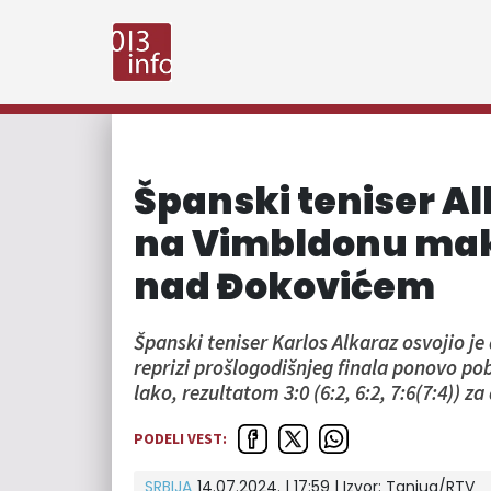
Španski teniser A
na Vimbldonu ma
nad Đokovićem
Španski teniser Karlos Alkaraz osvojio j
reprizi prošlogodišnjeg finala ponovo p
lako, rezultatom 3:0 (6:2, 6:2, 7:6(7:4)) z
PODELI VEST:
SRBIJA
14.07.2024. | 17:59
| Izvor:
Tanjug/RTV