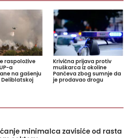
ve raspoložive
Krivična prijava protiv
UP-a
muškarca iz okoline
ane na gašenju
Pančeva zbog sumnje da
 Deliblatskoj
je prodavao drogu
ećanje minimalca zavisiće od rasta