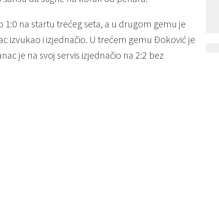
 1:0 na startu trećeg seta, a u drugom gemu je
nac izvukao i izjednačio. U trećem gemu Đoković je
panac je na svoj servis izjednačio na 2:2 bez