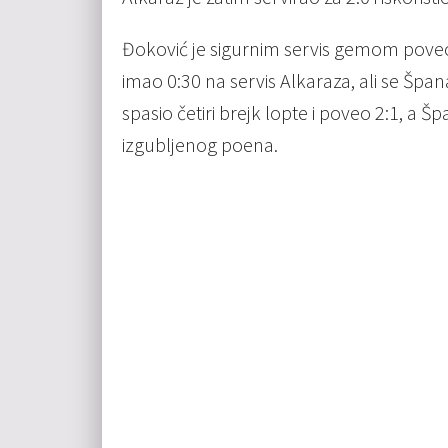
Đoković je sigurnim servis gemom poveo
imao 0:30 na servis Alkaraza, ali se Špa
spasio četiri brejk lopte i poveo 2:1, a Š
izgubljenog poena.