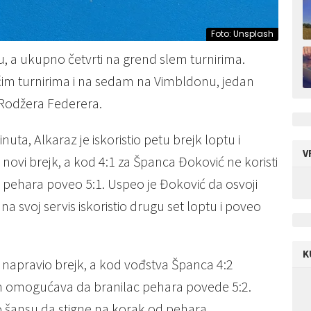
Foto: Unsplash
, a ukupno četvrti na grend slem turnirima.
ćim turnirima i na sedam na Vimbldonu, jedan
 Rodžera Federera.
ta, Alkaraz je iskoristio petu brejk loptu i
V
 novi brejk, a kod 4:1 za Španca Đoković ne koristi
c pehara poveo 5:1. Uspeo je Đoković da osvoji
na svoj servis iskoristio drugu set loptu i poveo
K
 napravio brejk, a kod vođstva Španca 4:2
om omogućava da branilac pehara povede 5:2.
tio šansu da stigne na korak od pehara.