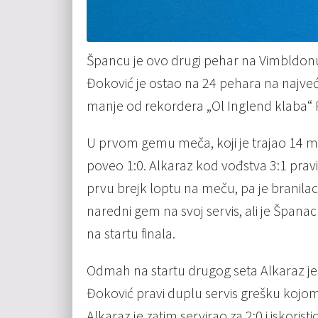
Špancu je ovo drugi pehar na Vimbldonu
Đoković je ostao na 24 pehara na najve
manje od rekordera „Ol Inglend klaba“
U prvom gemu meča, koji je trajao 14 minu
poveo 1:0. Alkaraz kod vođstva 3:1 pravi
prvu brejk loptu na meču, pa je branila
naredni gem na svoj servis, ali je Španac 
na startu finala.
Odmah na startu drugog seta Alkaraz je
Đoković pravi duplu servis grešku koj
Alkaraz je zatim servirao za 2:0 i iskoris