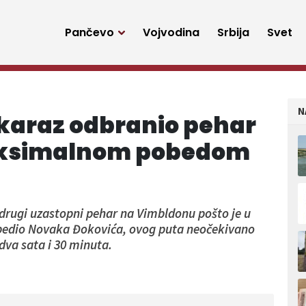
Pančevo
Vojvodina
Srbija
Svet
N
lkaraz odbranio pehar
ksimalnom pobedom
e drugi uzastopni pehar na Vimbldonu pošto je u
obedio Novaka Đokovića, ovog puta neočekivano
a dva sata i 30 minuta.