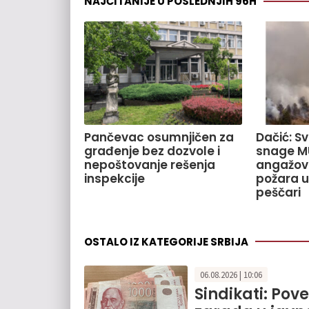
NAJČITANIJE U POSLEDNJIH 96H
Pančevac osumnjičen za
Dačić: S
građenje bez dozvole i
snage M
nepoštovanje rešenja
angažov
inspekcije
požara u
peščari
OSTALO IZ KATEGORIJE SRBIJA
06.08.2026 | 10:06
Sindikati: Pov