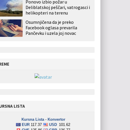
Ponovo izbio požar u
Deliblatskoj peščari, vatrogasci i
helikopteri na terenu
Osumnjičena da je preko
Facebook oglasa prevarila
Pančevku i uzela joj novac
REME
URSNA LISTA