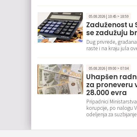
05.08.2026 | 10:45 > 18:59
Zaduženost u S
se zadužuju br
Dug privrede, građana
raste i na kraju jula o
05.08.2026 | 09:00 > 07:04
Uhapšen radni
za proneveru 
28.000 evra
Pripadnici Ministarstv
korupcije, po nalogu 
odeljenja za suzbijanje