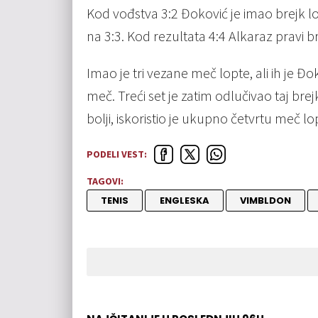
Kod vođstva 3:2 Đoković je imao brejk loptu
na 3:3. Kod rezultata 4:4 Alkaraz pravi
Imao je tri vezane meč lopte, ali ih je Đo
meč. Treći set je zatim odlučivao taj bre
bolji, iskoristio je ukupno četvrtu meč l
PODELI VEST:
TAGOVI:
TENIS
ENGLESKA
VIMBLDON