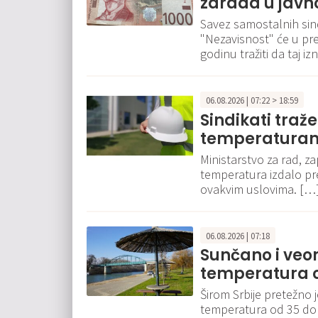
zarada u javn
Savez samostalnih sindi
"Nezavisnost" će u pr
godinu tražiti da taj 
06.08.2026 | 07:22 > 18:59
Sindikati traž
temperaturam
Ministarstvo za rad, za
temperatura izdalo p
ovakvim uslovima. […
06.08.2026 | 07:18
Sunčano i veo
temperatura o
Širom Srbije pretežno 
temperatura od 35 do