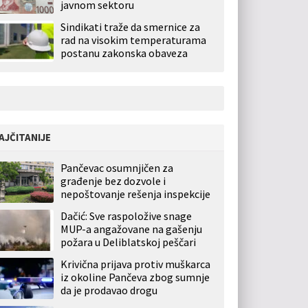
javnom sektoru
Sindikati traže da smernice za
rad na visokim temperaturama
postanu zakonska obaveza
AJČITANIJE
Pančevac osumnjičen za
građenje bez dozvole i
nepoštovanje rešenja inspekcije
Dačić: Sve raspoložive snage
MUP-a angažovane na gašenju
požara u Deliblatskoj peščari
Krivična prijava protiv muškarca
iz okoline Pančeva zbog sumnje
da je prodavao drogu