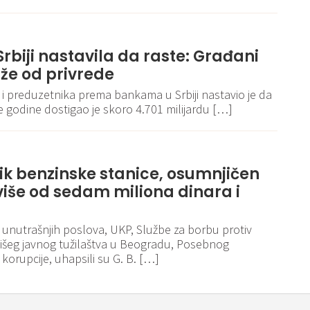
rbiji nastavila da raste: Građani
že od privrede
 i preduzetnika prema bankama u Srbiji nastavio je da
ve godine dostigao je skoro 4.701 milijardu […]
k benzinske stanice, osumnjičen
više od sedam miliona dinara i
a unutrašnjih poslova, UKP, Službe za borbu protiv
Višeg javnog tužilaštva u Beogradu, Posebnog
 korupcije, uhapsili su G. B. […]