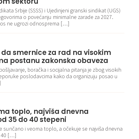
om sektoru
kata Srbije (SSSS) i Ujedinjeni granski sindikat (UGS)
egovorima o povećanju minimalne zarade za 2027.
iznos ne ugrozi odnosprema […]
e da smernice za rad na visokim
a postanu zakonska obaveza
pošljavanje, boračka i socijalna pitanja je zbog visokih
reporuke poslodavcima kako da organizuju posao u
]
ma toplo, najviša dnevna
d 35 do 40 stepeni
je sunčano i veoma toplo, a očekuje se najviša dnevna
 40 […]