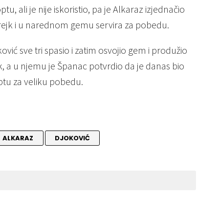
, ali je nije iskoristio, pa je Alkaraz izjednačio
 brejk i u narednom gemu servira za pobedu.
ković sve tri spasio i zatim osvojio gem i produžio
jk, a u njemu je Španac potvrdio da je danas bio
optu za veliku pobedu.
ALKARAZ
DJOKOVIĆ