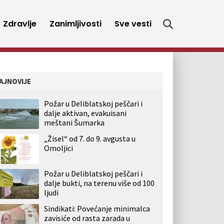
Zdravlje
Zanimljivosti
Sve vesti
AJNOVIJE
Požar u Deliblatskoj peščari i
dalje aktivan, evakuisani
meštani Šumarka
„Žisel“ od 7. do 9. avgusta u
Omoljici
Požar u Deliblatskoj peščari i
dalje bukti, na terenu više od 100
ljudi
Sindikati: Povećanje minimalca
zavisiće od rasta zarada u