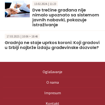
13.02.2024. | 11:23
Dve trećine građana nije
nimalo upoznato sa sistemom
javnih nabavki, pokazuje
istraživanje
17.03.2023. | 10:06 > 18:46
Gradnja ne staje uprkos koroni: Koji gradovi
u Srbiji najbrže izdaju građevinske dozvole?
Oglašavanje
O nama
Impresum
Kontakt