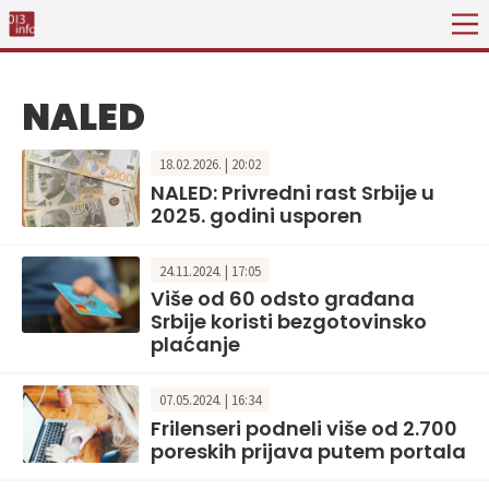
NALED
18.02.2026. | 20:02
NALED: Privredni rast Srbije u
2025. godini usporen
24.11.2024. | 17:05
Više od 60 odsto građana
Srbije koristi bezgotovinsko
plaćanje
07.05.2024. | 16:34
Frilenseri podneli više od 2.700
poreskih prijava putem portala