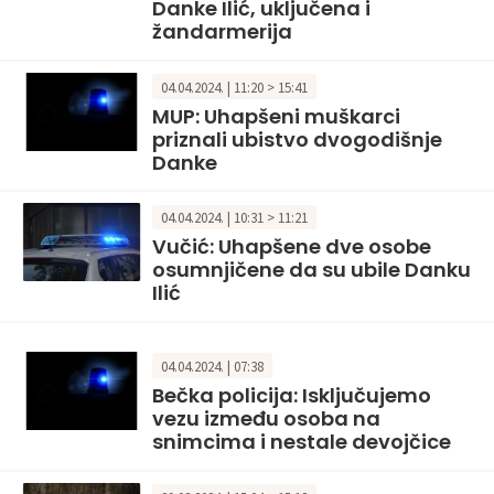
Danke Ilić, uključena i
žandarmerija
04.04.2024. | 11:20 > 15:41
MUP: Uhapšeni muškarci
priznali ubistvo dvogodišnje
Danke
04.04.2024. | 10:31 > 11:21
Vučić: Uhapšene dve osobe
osumnjičene da su ubile Danku
Ilić
04.04.2024. | 07:38
Bečka policija: Isključujemo
vezu između osoba na
snimcima i nestale devojčice