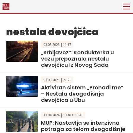
nestala devojčica
03.05.2026. | 11:17
„Srbijavoz“: Kondukterka u
vozu prepoznala nestalu
devojčicu iz Novog Sada
03.03.2025. | 21:21
Aktiviran sistem „Pronađi me“
– Nestala dvogodišnja
devojčica u Ubu
13.04.2024. | 13:40 > 13:41
MUP: Nastavlja se intenzivna
potraga za telom dvogodišnje