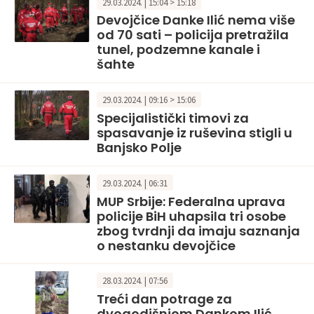
29.03.2024. | 15:04 > 15:18
Devojčice Danke Ilić nema više
od 70 sati – policija pretražila
tunel, podzemne kanale i
šahte
29.03.2024. | 09:16 > 15:06
Specijalistički timovi za
spasavanje iz ruševina stigli u
Banjsko Polje
29.03.2024. | 06:31
MUP Srbije: Federalna uprava
policije BiH uhapsila tri osobe
zbog tvrdnji da imaju saznanja
o nestanku devojčice
28.03.2024. | 07:56
Treći dan potrage za
dvogodišnjom Dankom Ilić