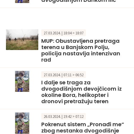
27.03.2024. | 18:04 > 18:07
MUP: Obustavljena pretraga
terena u Banjskom Polju,
policija nastavlja intenzivan
rad
27.03.2024. | 07:11 > 06:52
I dalje se traga za
dvogodišnjom devojčicom iz
okoline Bora, helikopter i
dronovi pretražuju teren
26.03.2024. | 19:42 > 07:12
Pokrenut sistem „Pronađi me“
zbog nestanka dvogodišnje