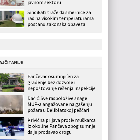
javnom sektoru
Sindikati traže da smernice za
rad na visokim temperaturama
postanu zakonska obaveza
AJČITANIJE
Pančevac osumnjičen za
građenje bez dozvole i
nepoštovanje rešenja inspekcije
Dačić: Sve raspoložive snage
MUP-a angažovane na gašenju
požara u Deliblatskoj peščari
Krivična prijava protiv muškarca
iz okoline Pančeva zbog sumnje
da je prodavao drogu