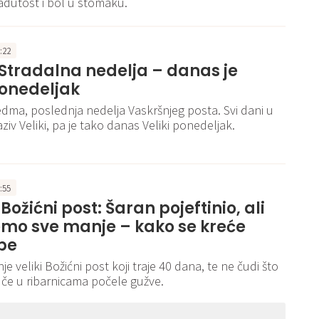
dutost i bol u stomaku.
8:22
Stradalna nedelja – danas je
ponedeljak
edma, poslednja nedelja Vaskršnjeg posta. Svi dani u
ziv Veliki, pa je tako danas Veliki ponedeljak.
9:55
Božićni post: Šaran pojeftinio, ali
emo sve manje – kako se kreće
be
e veliki Božićni post koji traje 40 dana, te ne čudi što
uče u ribarnicama počele gužve.