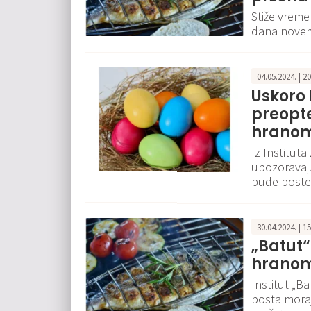
Stiže vreme
dana novemb
04.05.2024. | 2
Uskoro 
preopt
hrano
Iz Instituta
upozoravaj
bude poste
30.04.2024. | 1
„Batut“
hrano
Institut „B
posta moraju