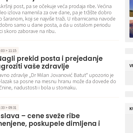
skršnji post, pa se očekuje veća prodaja ribe. Većina
 deo izlova namenila za ove dane, pa je tržište dobro
šaranom, koji se najviše traži. U ribarnicama navode
 dobro samo u dane posta, a da u ostalom periodu
i skoro zaborave na ribu.
1:03 > 11:15
Nagli prekid posta i prejedanje
roziti vaše zdravlje
V
 javno zdravlje „Dr Milan Jovanović Batut“ upozorio je
relazak sa posne na mesnu hranu može da dovede do
nine, nadustosti i bola u stomaku.
1:33 > 09:31
K
slava – cene sveže ribe
enjene, poskupele dimljena i