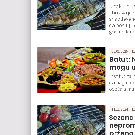
U toku je u
ribnjaka je
snabdeveno 
da posluju
godine kupc
05.01.2025. | 1
Batut: 
mogu ug
Institut za
da nagli p
osećaja muč
11.11.2024. | 1
Sezona 
neprom
pržena