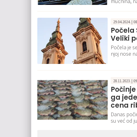
mučnina, na
29.04.2024. | 0
Počela 
Veliki 
Počela je s
njoj nose na
28.11.2023. | 0
Počinje 
ga jed
cena ri
Danas počinj
su već od j