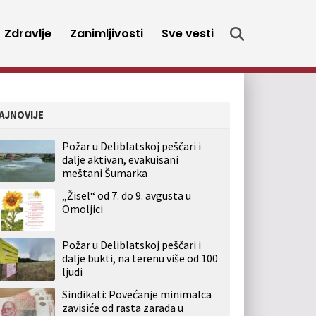
Zdravlje
Zanimljivosti
Sve vesti
AJNOVIJE
Požar u Deliblatskoj peščari i
dalje aktivan, evakuisani
meštani Šumarka
„Žisel“ od 7. do 9. avgusta u
Omoljici
Požar u Deliblatskoj peščari i
dalje bukti, na terenu više od 100
ljudi
Sindikati: Povećanje minimalca
zavisiće od rasta zarada u