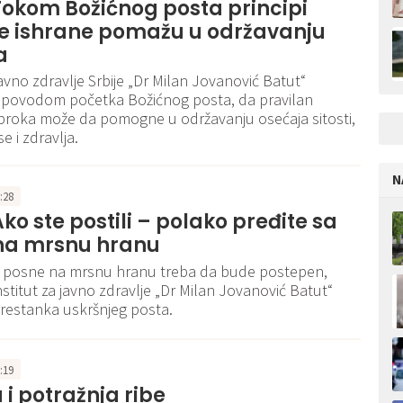
Tokom Božićnog posta principi
ne ishrane pomažu u održavanju
a
javno zdravlje Srbije „Dr Milan Jovanović Batut“
, povodom početka Božićnog posta, da pravilan
broka može da pomogne u održavanju osećaja sitosti,
e i zdravlja.
N
1:28
Ako ste postili – polako pređite sa
na mrsnu hranu
a posne na mrsnu hranu treba da bude postepen,
nstitut za javno zdravlje „Dr Milan Jovanović Batut“
estanka uskršnjeg posta.
7:19
i potražnja ribe