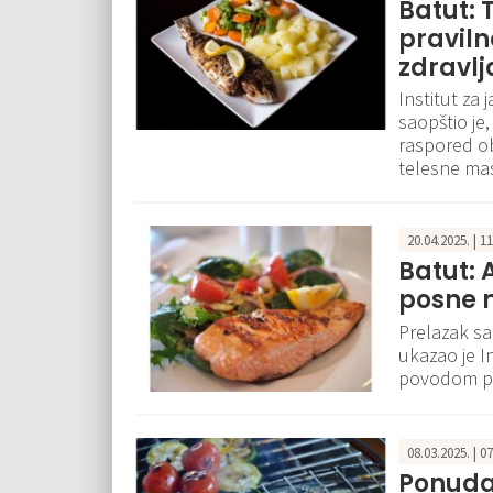
Batut: 
pravil
zdravlj
Institut za 
saopštio je
raspored o
telesne mas
20.04.2025. | 1
Batut: 
posne 
Prelazak s
ukazao je I
povodom pr
08.03.2025. | 0
Ponuda 