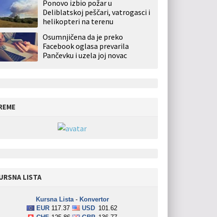
Ponovo izbio požar u
Deliblatskoj peščari, vatrogasci i
helikopteri na terenu
Osumnjičena da je preko
Facebook oglasa prevarila
Pančevku i uzela joj novac
REME
URSNA LISTA