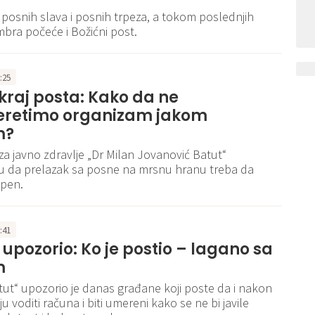
 posnih slava i posnih trpeza, a tokom poslednjih
ra počeće i Božićni post.
0:25
kraj posta: Kako da ne
eretimo organizam jakom
m?
 za javno zdravlje „Dr Milan Jovanović Batut“
u da prelazak sa posne na mrsnu hranu treba da
pen.
5:41
 upozorio: Ko je postio – lagano sa
m
atut“ upozorio je danas građane koji poste da i nakon
 voditi računa i biti umereni kako se ne bi javile