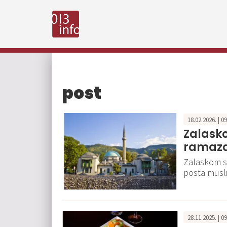
post
18.02.2026. | 0
Zalask
ramaza
Zalaskom s
posta musl
28.11.2025. | 0