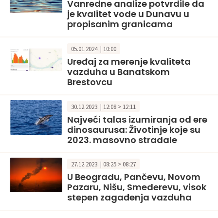
Vanredne analize potvrdile da
je kvalitet vode u Dunavu u
propisanim granicama
05.01.2024. | 10:00
Uređaj za merenje kvaliteta
vazduha u Banatskom
Brestovcu
30.12.2023. | 12:08 > 12:11
Najveći talas izumiranja od ere
dinosaurusa: Životinje koje su
2023. masovno stradale
27.12.2023. | 08:25 > 08:27
U Beogradu, Pančevu, Novom
Pazaru, Nišu, Smederevu, visok
stepen zagađenja vazduha