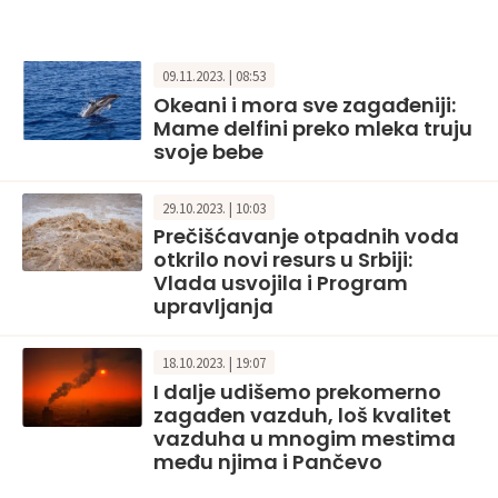
09.11.2023. | 08:53
Okeani i mora sve zagađeniji:
Mame delfini preko mleka truju
svoje bebe
29.10.2023. | 10:03
Prečišćavanje otpadnih voda
otkrilo novi resurs u Srbiji:
Vlada usvojila i Program
upravljanja
18.10.2023. | 19:07
I dalje udišemo prekomerno
zagađen vazduh, loš kvalitet
vazduha u mnogim mestima
među njima i Pančevo