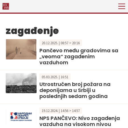
zagađenje
20.12.2025. | 08:57 > 20:16
Pančevo među gradovima sa
„veoma“ zagađenim
vazduhom
05.03.2025. | 16:51
Utrostručen broj požara na
deponijama u Srbiji u
poslednjih sedam godina
19.12.2024. | 14:56 > 14:57
NPS PANČEVO: Nivo zagađenja
vazduha na visokom nivou