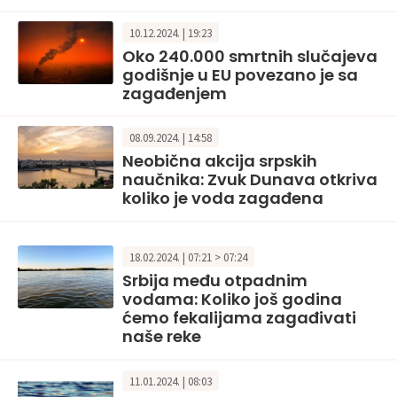
10.12.2024. | 19:23
Oko 240.000 smrtnih slučajeva
godišnje u EU povezano je sa
zagađenjem
08.09.2024. | 14:58
Neobična akcija srpskih
naučnika: Zvuk Dunava otkriva
koliko je voda zagađena
18.02.2024. | 07:21 > 07:24
Srbija među otpadnim
vodama: Koliko još godina
ćemo fekalijama zagađivati
naše reke
11.01.2024. | 08:03