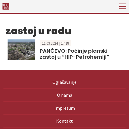
zastoj u radu
11.03.2024. | 17:18
PANČEVO: Počinje planski
zastoj u “HIP-Petrohemiji”
Oglašavanje
O nama
Impresum
Kontakt