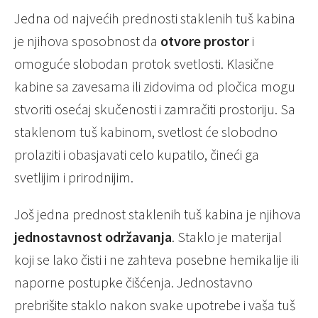
Jedna od najvećih prednosti staklenih tuš kabina
je njihova sposobnost da
otvore prostor
i
omoguće slobodan protok svetlosti. Klasične
kabine sa zavesama ili zidovima od pločica mogu
stvoriti osećaj skučenosti i zamračiti prostoriju. Sa
staklenom tuš kabinom, svetlost će slobodno
prolaziti i obasjavati celo kupatilo, čineći ga
svetlijim i prirodnijim.
Još jedna prednost staklenih tuš kabina je njihova
jednostavnost održavanja
. Staklo je materijal
koji se lako čisti i ne zahteva posebne hemikalije ili
naporne postupke čišćenja. Jednostavno
prebrišite staklo nakon svake upotrebe i vaša tuš