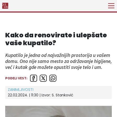
Kako da renovirate i ulepšate
vaše kupatilo?
Kupatilo je jedna od najvažnijih prostorija u vašem
domu. Ono nije samo mesto za održavanje higijene,
već i kutak gde možete opustiti svoje telo i um.
PODELI VEST:
ZANIMLJIVOSTI
22.02.2024. | 11:30
| Izvor:
S. Stanković