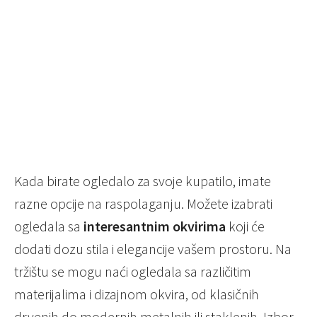
Kada birate ogledalo za svoje kupatilo, imate
razne opcije na raspolaganju. Možete izabrati
ogledala sa
interesantnim okvirima
koji će
dodati dozu stila i elegancije vašem prostoru. Na
tržištu se mogu naći ogledala sa različitim
materijalima i dizajnom okvira, od klasičnih
drvenih do modernih metalnih ili staklenih. Izbor