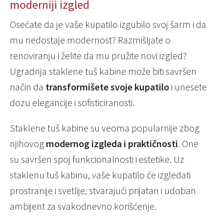
moderniji izgled
Osećate da je vaše kupatilo izgubilo svoj šarm i da
mu nedostaje modernost? Razmišljate o
renoviranju i želite da mu pružite novi izgled?
Ugradnja staklene tuš kabine može biti savršen
način da
transformišete svoje kupatilo
i unesete
dozu elegancije i sofisticiranosti.
Staklene tuš kabine su veoma popularnije zbog
njihovog
modernog izgleda i praktičnosti
. One
su savršen spoj funkcionalnosti i estetike. Uz
staklenu tuš kabinu, vaše kupatilo će izgledati
prostranije i svetlije, stvarajući prijatan i udoban
ambijent za svakodnevno korišćenje.