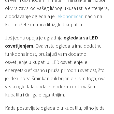
okvira zavisi od vašeg ličnog ukusa i stila enterijera,
a dodavanje ogledala je i
ekonomičan
način na
koji možete unaprediti izgled kupatila.
Još jedna opcija je ugradnja
ogledala sa LED
osvetljenjem
. Ova vrsta ogledala ima dodatnu
funkcionalnost, pružajući vam dodatno
osvetljenje u kupatilu. LED osvetljenje je
energetski efikasno i pruža prirodnu svetlost, što
je idealno za šminkanje ili brijanje. Osim toga, ova
vrsta ogledala dodaje modernu notu vašem
kupatilu i čini ga elegantnijim.
Kada postavljate ogledalo u kupatilu, bitno je da