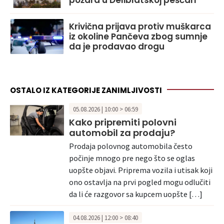
požara u Deliblatskoj peščari
Krivična prijava protiv muškarca
iz okoline Pančeva zbog sumnje
da je prodavao drogu
OSTALO IZ KATEGORIJE ZANIMLJIVOSTI
05.08.2026 | 10:00 > 06:59
Kako pripremiti polovni
automobil za prodaju?
Prodaja polovnog automobila često
počinje mnogo pre nego što se oglas
uopšte objavi. Priprema vozila i utisak koji
ono ostavlja na prvi pogled mogu odlučiti
da li će razgovor sa kupcem uopšte […]
04.08.2026 | 12:00 > 08:40