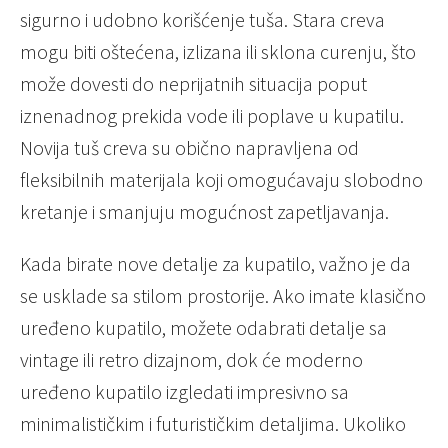
sigurno i udobno korišćenje tuša. Stara creva
mogu biti oštećena, izlizana ili sklona curenju, što
može dovesti do neprijatnih situacija poput
iznenadnog prekida vode ili poplave u kupatilu.
Novija tuš creva su obično napravljena od
fleksibilnih materijala koji omogućavaju slobodno
kretanje i smanjuju mogućnost zapetljavanja.
Kada birate nove detalje za kupatilo, važno je da
se usklade sa stilom prostorije. Ako imate klasično
uređeno kupatilo, možete odabrati detalje sa
vintage ili retro dizajnom, dok će moderno
uređeno kupatilo izgledati impresivno sa
minimalističkim i futurističkim detaljima. Ukoliko