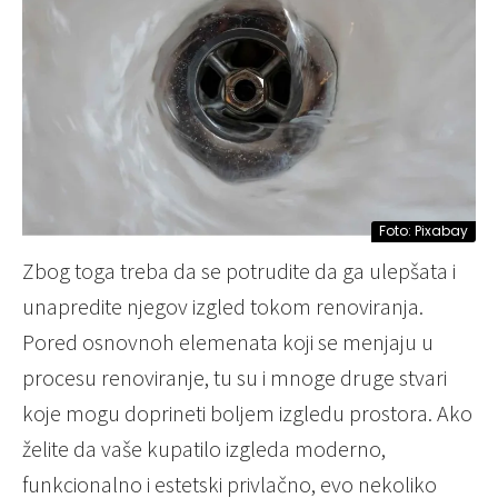
Foto: Pixabay
Zbog toga treba da se potrudite da ga ulepšata i
unapredite njegov izgled tokom renoviranja.
Pored osnovnoh elemenata koji se menjaju u
procesu renoviranje, tu su i mnoge druge stvari
koje mogu doprineti boljem izgledu prostora. Ako
želite da vaše kupatilo izgleda moderno,
funkcionalno i estetski privlačno, evo nekoliko