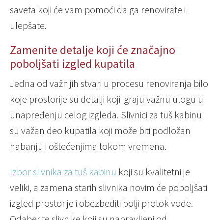
saveta koji će vam pomoći da ga renovirate i
ulepšate.
Zamenite detalje koji će značajno
poboljšati izgled kupatila
Jedna od važnijih stvari u procesu renoviranja bilo
koje prostorije su detalji koji igraju važnu ulogu u
unapređenju celog izgleda. Slivnici za tuš kabinu
su važan deo kupatila koji može biti podložan
habanju i oštećenjima tokom vremena.
Izbor slivnika za tuš kabinu
koji su kvalitetni je
veliki, a zamena starih slivnika novim će poboljšati
izgled prostorije i obezbediti bolji protok vode.
Odaberite slivnike koji su napravljeni od