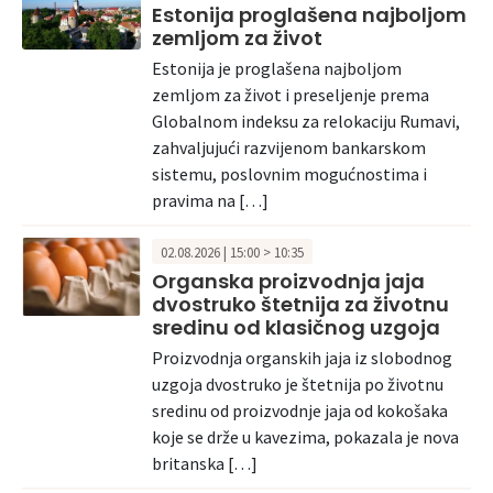
Estonija proglašena najboljom
zemljom za život
Estonija je proglašena najboljom
zemljom za život i preseljenje prema
Globalnom indeksu za relokaciju Rumavi,
zahvaljujući razvijenom bankarskom
sistemu, poslovnim mogućnostima i
pravima na […]
02.08.2026 | 15:00 > 10:35
Organska proizvodnja jaja
dvostruko štetnija za životnu
sredinu od klasičnog uzgoja
Proizvodnja organskih jaja iz slobodnog
uzgoja dvostruko je štetnija po životnu
sredinu od proizvodnje jaja od kokošaka
koje se drže u kavezima, pokazala je nova
britanska […]