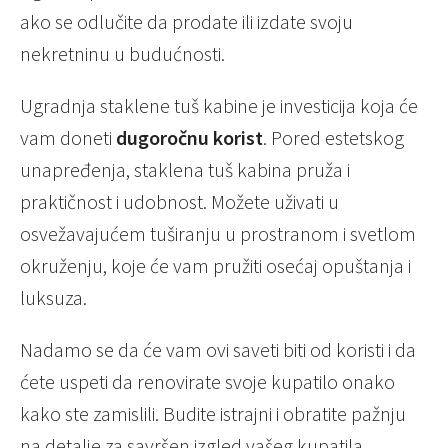
ako se odlučite da prodate ili izdate svoju
nekretninu u budućnosti.
Ugradnja staklene tuš kabine je investicija koja će
vam doneti
dugoročnu korist
. Pored estetskog
unapređenja, staklena tuš kabina pruža i
praktičnost i udobnost. Možete uživati u
osvežavajućem tuširanju u prostranom i svetlom
okruženju, koje će vam pružiti osećaj opuštanja i
luksuza.
Nadamo se da će vam ovi saveti biti od koristi i da
ćete uspeti da renovirate svoje kupatilo onako
kako ste zamislili. Budite istrajni i obratite pažnju
na detalje za savršen izgled vašeg kupatila.