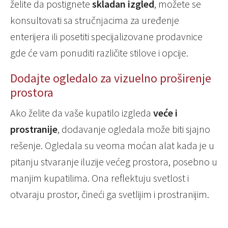
želite da postignete
skladan izgled
, možete se
konsultovati sa stručnjacima za uređenje
enterijera ili posetiti specijalizovane prodavnice
gde će vam ponuditi različite stilove i opcije.
Dodajte ogledalo za vizuelno proširenje
prostora
Ako želite da vaše kupatilo izgleda
veće i
prostranije
, dodavanje ogledala može biti sjajno
rešenje. Ogledala su veoma moćan alat kada je u
pitanju stvaranje iluzije većeg prostora, posebno u
manjim kupatilima. Ona reflektuju svetlost i
otvaraju prostor, čineći ga svetlijim i prostranijim.