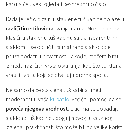
kabina će uvek izgledati besprekorno čisto.
Kada je reč o dizajnu, staklene tuš kabine dolaze u
različitim stilovima
i varijantama. Možete izabrati
klasičnu staklenu tuš kabinu sa transparentnim
staklom ili se odlučiti za matirano staklo koje
pruža dodatnu privatnost. Takođe, možete birati
između različitih vrsta otvaranja, kao što su klizna
vrata ili vrata koja se otvaraju prema spolja.
Ne samo da će staklena tuš kabina uneti
modernost u vaše
kupatilo
, već će i pomoći da se
poveća njegova vrednost
. Ljudima se dopadaju
staklene tuš kabine zbog njihovog luksuznog
izgleda i praktičnosti, što može biti od velike koristi