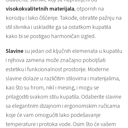
visokokvalitetnih materijala
, otpornih na
koroziju i lako čišćenje. Takođe, obratite pažnju na
stil slivnika i uskladite ga sa ostatkom kupatila
kako bi se postigao harmoničan izgled.
Slavine
su jedan od ključnih elemenata u kupatilu
i njihova zamena može značajno poboljšati
estetiku i funkcionalnost prostorije. Moderne
slavine dolaze u različitim stilovima i materijalima,
kao što su hrom, nikl i mesing, i mogu se
prilagoditi svakom stilu kupatila. Odaberite slavine
sa elegantnim dizajnom i ergonomskim ručicama
koje će vam omogućiti lako podešavanje
temperature i protoka vode. Osim što će vašem