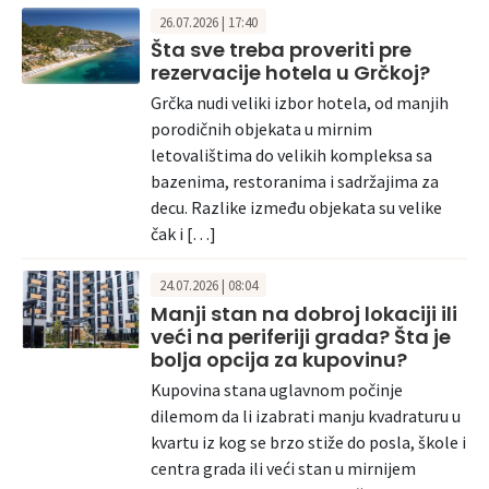
26.07.2026 | 17:40
Šta sve treba proveriti pre
rezervacije hotela u Grčkoj?
Grčka nudi veliki izbor hotela, od manjih
porodičnih objekata u mirnim
letovalištima do velikih kompleksa sa
bazenima, restoranima i sadržajima za
decu. Razlike između objekata su velike
čak i […]
24.07.2026 | 08:04
Manji stan na dobroj lokaciji ili
veći na periferiji grada? Šta je
bolja opcija za kupovinu?
Kupovina stana uglavnom počinje
dilemom da li izabrati manju kvadraturu u
kvartu iz kog se brzo stiže do posla, škole i
centra grada ili veći stan u mirnijem