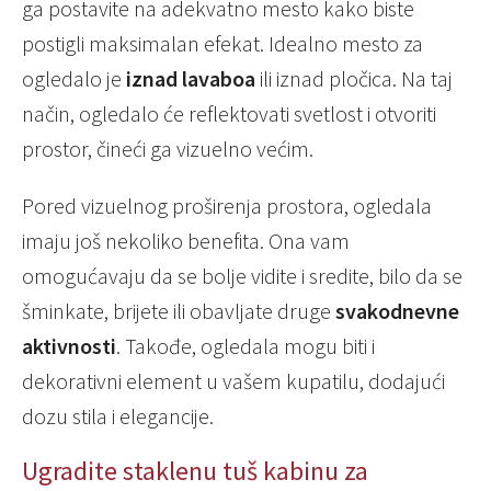
ga postavite na adekvatno mesto kako biste
postigli maksimalan efekat. Idealno mesto za
ogledalo je
iznad lavaboa
ili iznad pločica. Na taj
način, ogledalo će reflektovati svetlost i otvoriti
prostor, čineći ga vizuelno većim.
Pored vizuelnog proširenja prostora, ogledala
imaju još nekoliko benefita. Ona vam
omogućavaju da se bolje vidite i sredite, bilo da se
šminkate, brijete ili obavljate druge
svakodnevne
aktivnosti
. Takođe, ogledala mogu biti i
dekorativni element u vašem kupatilu, dodajući
dozu stila i elegancije.
Ugradite staklenu tuš kabinu za