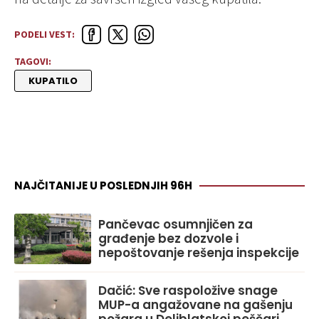
PODELI VEST:
TAGOVI:
KUPATILO
NAJČITANIJE U POSLEDNJIH 96H
Pančevac osumnjičen za
građenje bez dozvole i
nepoštovanje rešenja inspekcije
Dačić: Sve raspoložive snage
MUP-a angažovane na gašenju