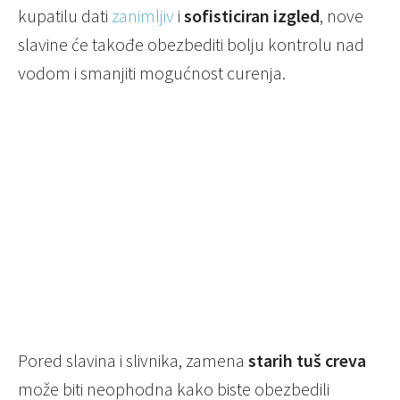
kupatilu dati
zanimljiv
i
sofisticiran izgled
, nove
slavine će takođe obezbediti bolju kontrolu nad
vodom i smanjiti mogućnost curenja.
Pored slavina i slivnika, zamena
starih tuš creva
može biti neophodna kako biste obezbedili