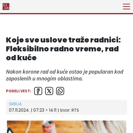
Koje sve uslove traže radnici:
Fleksibilno radno vreme, rad
od kuće
Nakon korone rad od kuće ostao je popularan kod
zaposlenih u mnogim oblastima.
PODELI VEST:
SRBIJA
07.11.2024. | 07:23 > 14:11
| Izvor:
RTS