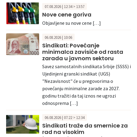
07.08.2026 | 12:34 > 13:57
Nove cene goriva
Objavljene su nove cene […]
06.08.2026 | 10:06
Sindikati: Povećanje
minimalca zavisiće od rasta
zarada u javnom sektoru
Savez samostalnih sindikata Srbije (SSSS) i
Ujedinjeni granski sindikat (UGS)
"Nezavisnost" će u pregovorima o
povećanju minimalne zarade za 2027.
godinu tražiti da taj iznos ne ugrozi
odnosprema […]
06.08.2026 | 07:22 > 12:34
Sindikati traže da smernice za
rad na visokim