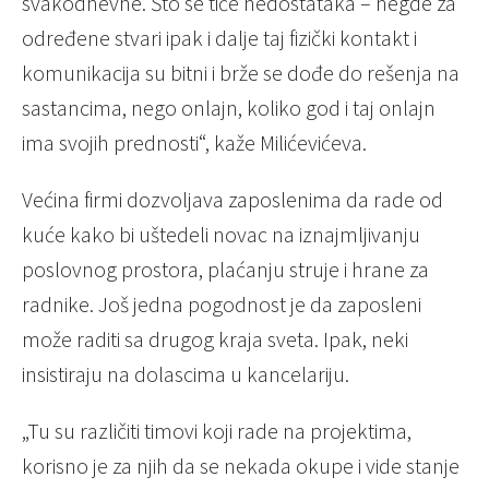
svakodnevne. Što se tiče nedostataka – negde za
određene stvari ipak i dalje taj fizički kontakt i
komunikacija su bitni i brže se dođe do rešenja na
sastancima, nego onlajn, koliko god i taj onlajn
ima svojih prednosti“, kaže Milićevićeva.
Većina firmi dozvoljava zaposlenima da rade od
kuće kako bi uštedeli novac na iznajmljivanju
poslovnog prostora, plaćanju struje i hrane za
radnike. Još jedna pogodnost je da zaposleni
može raditi sa drugog kraja sveta. Ipak, neki
insistiraju na dolascima u kancelariju.
„Tu su različiti timovi koji rade na projektima,
korisno je za njih da se nekada okupe i vide stanje