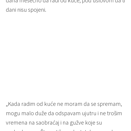
dana mesečno da radi od kuće, pod uslovom da ti
dani nisu spojeni.
„Kada radim od kuće ne moram da se spremam,
mogu malo duže da odspavam ujutru i ne trošim
vremena na saobraćaj i na gužve koje su