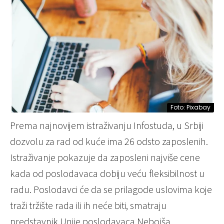
Foto: Pixabay
Prema najnovijem istraživanju Infostuda, u Srbiji
dozvolu za rad od kuće ima 26 odsto zaposlenih.
Istraživanje pokazuje da zaposleni najviše cene
kada od poslodavaca dobiju veću fleksibilnost u
radu. Poslodavci će da se prilagode uslovima koje
traži tržište rada ili ih neće biti, smatraju
predstavnik Unije poslodavaca Nebojša