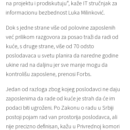
na projektu i prodiskutuju“, kaže IT stručnjak za
informacionu bezbednost Luka Milinković.
Dok s jedne strane više od polovine zaposlenih
već prilikom razgovora za posao traži da radi od
kuće, s druge strane, više od 70 odsto
poslodavaca u svetu planira da naredne godine
ukine rad na daljinu jer sve manje mogu da
kontrolišu zaposlene, prenosi Forbs.
Jedan od razloga zbog kojeg poslodavci ne daju
zaposlenima da rade od kuće je strah da će im
podaci biti ugroženi. Po Zakonu o radu u Srbiji
postoji pojam rad van prostorija poslodavca, ali
nije precizno definisan, kažu u Privrednoj komori