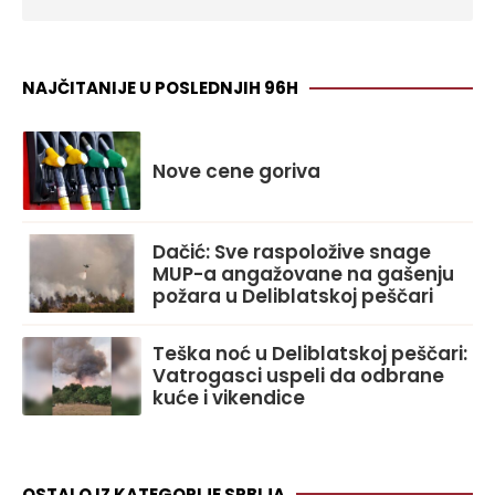
NAJČITANIJE U POSLEDNJIH 96H
Nove cene goriva
Dačić: Sve raspoložive snage
MUP-a angažovane na gašenju
požara u Deliblatskoj peščari
Teška noć u Deliblatskoj peščari:
Vatrogasci uspeli da odbrane
kuće i vikendice
OSTALO IZ KATEGORIJE SRBIJA