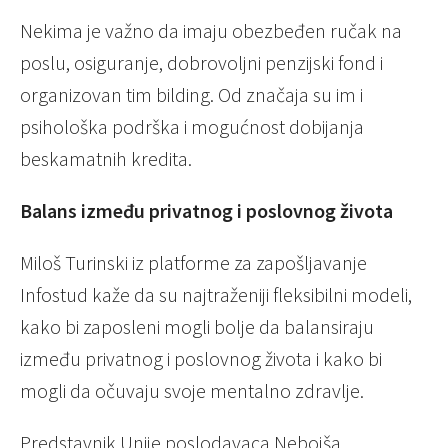
Nekima je važno da imaju obezbeđen ručak na
poslu, osiguranje, dobrovoljni penzijski fond i
organizovan tim bilding. Od značaja su im i
psihološka podrška i mogućnost dobijanja
beskamatnih kredita.
Balans između privatnog i poslovnog života
Miloš Turinski iz platforme za zapošljavanje
Infostud kaže da su najtraženiji fleksibilni modeli,
kako bi zaposleni mogli bolje da balansiraju
između privatnog i poslovnog života i kako bi
mogli da očuvaju svoje mentalno zdravlje.
Predstavnik Unije poslodavaca Nebojša