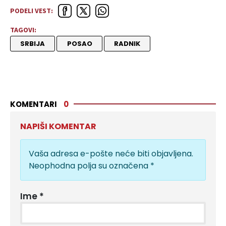
PODELI VEST:
TAGOVI:
SRBIJA
POSAO
RADNIK
KOMENTARI
0
NAPIŠI KOMENTAR
Vaša adresa e-pošte neće biti objavljena.
Neophodna polja su označena
*
Ime
*