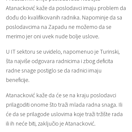
Atanacković kaže da poslodavci imaju problem da
dođu do kvalifikovanih radnika. Napominje da sa
poslodavcima na Zapadu ne možemo da se
merimo jer oni uvek nude bolje uslove.
U IT sektoru se uvidelo, napomenuo je Turinski,
šta najviše odgovara radnicima i zbog deficita
radne snage postiglo se da radnici imaju
beneficije.
Atanacković kaže da će se na kraju poslodavci
prilagoditi onome što traži mlada radna snaga. Ili
će da se prilagode uslovima koje traži tržište rada
ili ih neće biti, zaključio je Atanacković.