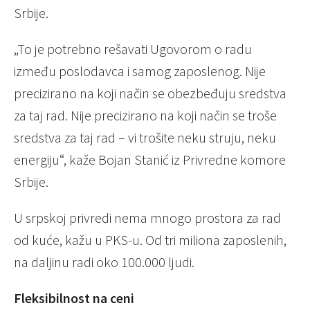
Srbije.
„To je potrebno rešavati Ugovorom o radu
između poslodavca i samog zaposlenog. Nije
precizirano na koji način se obezbeđuju sredstva
za taj rad. Nije precizirano na koji način se troše
sredstva za taj rad – vi trošite neku struju, neku
energiju“, kaže Bojan Stanić iz Privredne komore
Srbije.
U srpskoj privredi nema mnogo prostora za rad
od kuće, kažu u PKS-u. Od tri miliona zaposlenih,
na daljinu radi oko 100.000 ljudi.
Fleksibilnost na ceni