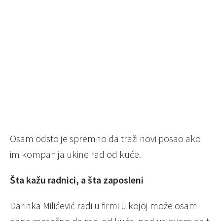
Osam odsto je spremno da traži novi posao ako
im kompanija ukine rad od kuće.
Šta kažu radnici, a šta zaposleni
Darinka Milićević radi u firmi u kojoj može osam