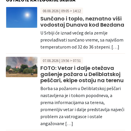
08.08.2026 | 09:05 > 14:12
Sunčano i toplo, neznatno viši
vodostaj Dunava kod Bezdana
U Srbiji će iznad većeg dela zemlje
preovlađivati sunčano vreme, sa najvišom
temperaturom od 32 do 36 stepeni. […]
07.08.2026 | 19:56 > 07:51
FOTO: Vetar i dalje otežava
gašenje požara u Deliblatskoj
peščari, ekipe ostaju na terenu
Borba sa požarom u Deliblatskoj peščari
nastavljena je i tokom popodneva, a
prema informacijama sa terena,
promenljiv vetar i dalje predstavlja najveći
problem za vatrogasce i ostale
angažovane […]