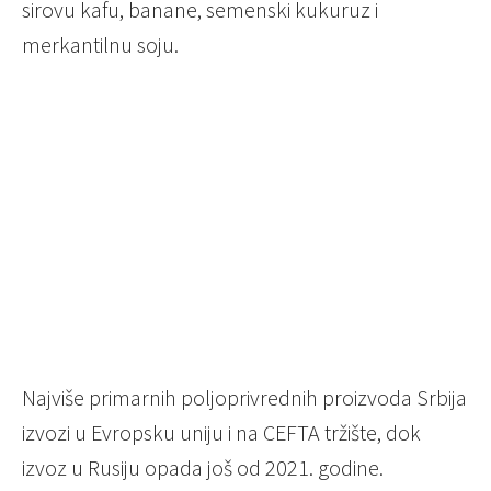
sirovu kafu, banane, semenski kukuruz i
merkantilnu soju.
Najviše primarnih poljoprivrednih proizvoda Srbija
izvozi u Evropsku uniju i na CEFTA tržište, dok
izvoz u Rusiju opada još od 2021. godine.