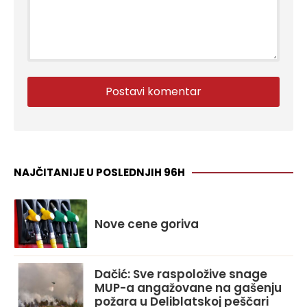
NAJČITANIJE U POSLEDNJIH 96H
Nove cene goriva
Dačić: Sve raspoložive snage
MUP-a angažovane na gašenju
požara u Deliblatskoj peščari