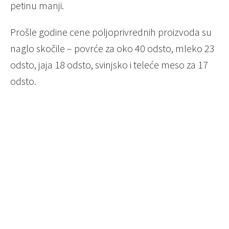
petinu manji.
Prošle godine cene poljoprivrednih proizvoda su
naglo skočile – povrće za oko 40 odsto, mleko 23
odsto, jaja 18 odsto, svinjsko i teleće meso za 17
odsto.