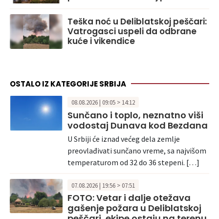
Teška noć u Deliblatskoj peščari:
Vatrogasci uspeli da odbrane
kuće i vikendice
OSTALO IZ KATEGORIJE SRBIJA
08.08.2026 | 09:05 > 14:12
Sunčano i toplo, neznatno viši
vodostaj Dunava kod Bezdana
U Srbiji će iznad većeg dela zemlje
preovlađivati sunčano vreme, sa najvišom
temperaturom od 32 do 36 stepeni. […]
07.08.2026 | 19:56 > 07:51
FOTO: Vetar i dalje otežava
gašenje požara u Deliblatskoj
peščari, ekipe ostaju na terenu