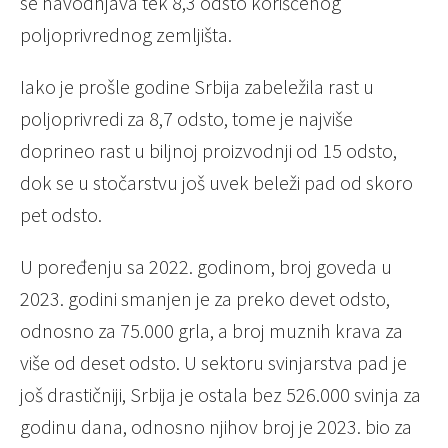
se navodnjava tek 8,3 odsto korišćenog
poljoprivrednog zemljišta.
Iako je prošle godine Srbija zabeležila rast u
poljoprivredi za 8,7 odsto, tome je najviše
doprineo rast u biljnoj proizvodnji od 15 odsto,
dok se u stočarstvu još uvek beleži pad od skoro
pet odsto.
U poređenju sa 2022. godinom, broj goveda u
2023. godini smanjen je za preko devet odsto,
odnosno za 75.000 grla, a broj muznih krava za
više od deset odsto. U sektoru svinjarstva pad je
još drastičniji, Srbija je ostala bez 526.000 svinja za
godinu dana, odnosno njihov broj je 2023. bio za