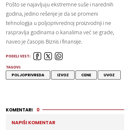
Pošto se najavljuju ekstremne suše i narednih
godina, jedino rešenje je da se promeni
tehnologija u poljoprivrednoj proizvodnji i ne
raspravlja godinama o kanalima već se grade,
naveo je časopis Biznis i finansije.
PODELI VEST:
TAGOVI:
POLJOPRIVREDA
IZVOZ
CENE
UVOZ
KOMENTARI
0
NAPIŠI KOMENTAR