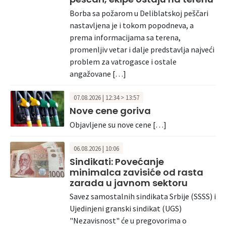
Borba sa požarom u Deliblatskoj peščari
nastavljena je i tokom popodneva, a
prema informacijama sa terena,
promenljiv vetar i dalje predstavlja najveći
problem za vatrogasce i ostale
angažovane […]
07.08.2026 | 12:34 > 13:57
Nove cene goriva
Objavljene su nove cene […]
06.08.2026 | 10:06
Sindikati: Povećanje
minimalca zavisiće od rasta
zarada u javnom sektoru
Savez samostalnih sindikata Srbije (SSSS) i
Ujedinjeni granski sindikat (UGS)
"Nezavisnost" će u pregovorima o