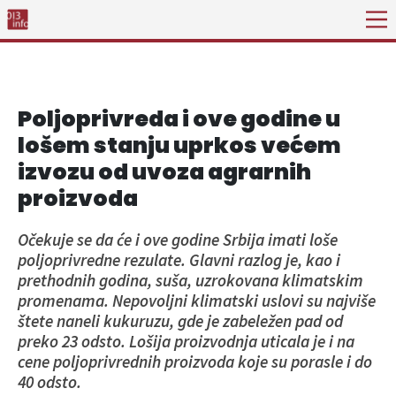
Poljoprivreda i ove godine u
lošem stanju uprkos većem
izvozu od uvoza agrarnih
proizvoda
Očekuje se da će i ove godine Srbija imati loše
poljoprivredne rezulate. Glavni razlog je, kao i
prethodnih godina, suša, uzrokovana klimatskim
promenama. Nepovoljni klimatski uslovi su najviše
štete naneli kukuruzu, gde je zabeležen pad od
preko 23 odsto. Lošija proizvodnja uticala je i na
cene poljoprivrednih proizvoda koje su porasle i do
40 odsto.