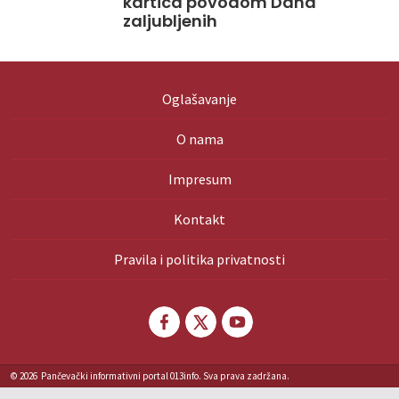
kartica povodom Dana
zaljubljenih
Oglašavanje
O nama
Impresum
Kontakt
Pravila i politika privatnosti
© 2026
Pančevački informativni portal 013info. Sva prava zadržana.