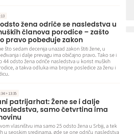
9:13
odsto žena odriče se nasledstva u
muških članova porodice – zašto
no pravo pobeđuje zakon
 što sedam decenija unazad zakon štiti žene, u
leđivanja i dalje prevagu ima običajno pravo. Tako se i
 44 odsto žena odriče nasledstva u korist muških
odice, a takva odluka ima brojne posledice za ženu i
icu.
3:34 > 13:35
ni patrijarhat: Žene se i dalje
nasledstva, samo četvrtina ima
movinu
vom vlasništvu ima samo 25 odsto žena u Srbiji, a tek
ih u seoskim sredinama, gde se one odriču nasledstva