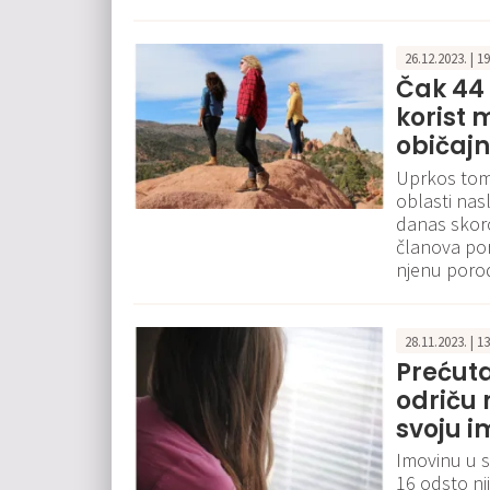
26.12.2023. | 1
Čak 44 
korist 
običaj
Uprkos tome
oblasti nas
danas skoro
članova por
njenu porod
28.11.2023. | 1
Prećuta
odriču 
svoju i
Imovinu u s
16 odsto nj