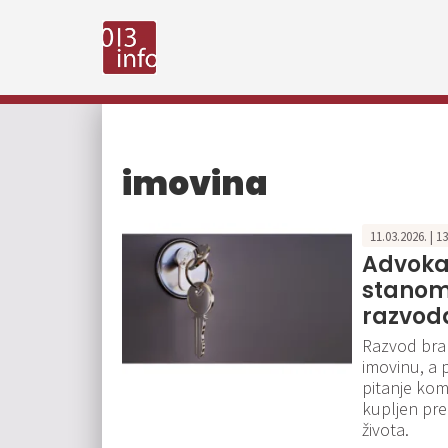
imovina
11.03.2026. | 1
Advokat
stanom 
razvod
Razvod brak
imovinu, a 
pitanje kome
kupljen pre
života.