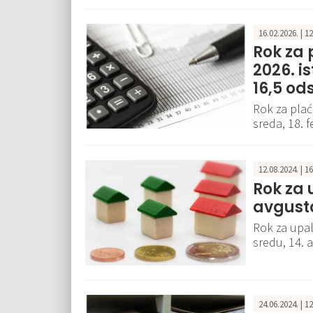
16.02.2026. | 1
Rok za 
2026. i
16,5 od
Rok za plać
sreda, 18. f
12.08.2024. | 1
Rok za 
avgust
Rok za upala
sredu, 14. 
24.06.2024. | 1