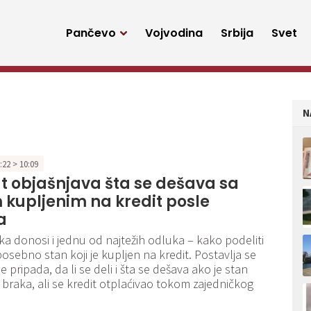
Pančevo
Vojvodina
Srbija
Svet
N
3:22 > 10:09
 objašnjava šta se dešava sa
kupljenim na kredit posle
a
a donosi i jednu od najtežih odluka – kako podeliti
posebno stan koji je kupljen na kredit. Postavlja se
 pripada, da li se deli i šta se dešava ako je stan
 braka, ali se kredit otplaćivao tokom zajedničkog