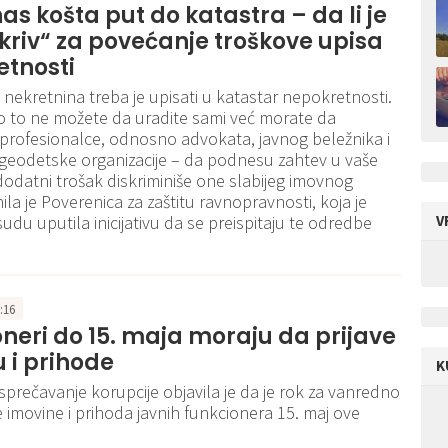
nas košta put do katastra – da li je
kriv“ za povećanje troškove upisa
etnosti
 nekretnina treba je upisati u katastar nepokretnosti.
 to ne možete da uradite sami već morate da
profesionalce, odnosno advokata, javnog beležnika i
 geodetske organizacije – da podnesu zahtev u vaše
 dodatni trošak diskriminiše one slabijeg imovnog
ila je Poverenica za zaštitu ravnopravnosti, koja je
du uputila inicijativu da se preispitaju te odredbe
V
1:16
neri do 15. maja moraju da prijave
 i prihode
K
 sprečavanje korupcije objavila je da je rok za vanredno
je imovine i prihoda javnih funkcionera 15. maj ove