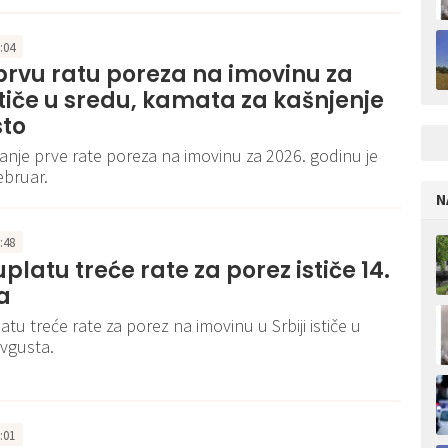
2:04
prvu ratu poreza na imovinu za
stiče u sredu, kamata za kašnjenje
sto
anje prve rate poreza na imovinu za 2026. godinu je
ebruar.
N
6:48
uplatu treće rate za porez ističe 14.
a
tu treće rate za porez na imovinu u Srbiji ističe u
avgusta.
2:01