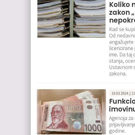
Koliko 
zakon „
nepokr
Kad se kupi
Od nedavno
angažujete 
licencirane
ime. Da taj
stanja, ocen
Ustavnom su
zakona.
10.03.2024. | 1
Funkcio
imovinu
Agencija za
prijavljivan
godine.