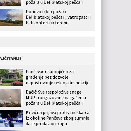
požara u Deliblatskoj peščari
Ponovo izbio požar u
Deliblatskoj peščari, vatrogasci i
helikopteri na terenu
AJČITANIJE
Pančevac osumnjičen za
građenje bez dozvole i
nepoštovanje rešenja inspekcije
Dačić: Sve raspoložive snage
MUP-a angažovane na gašenju
požara u Deliblatskoj peščari
Krivična prijava protiv muškarca
iz okoline Pančeva zbog sumnje
da je prodavao drogu