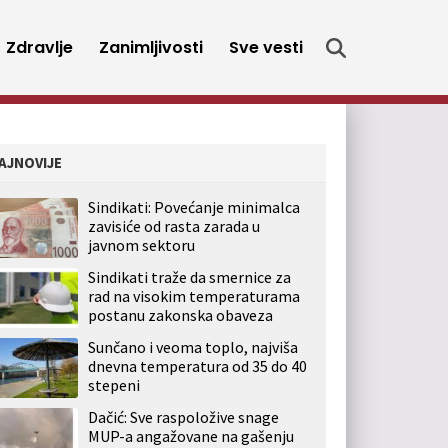
Zdravlje
Zanimljivosti
Sve vesti
AJNOVIJE
Sindikati: Povećanje minimalca
zavisiće od rasta zarada u
javnom sektoru
Sindikati traže da smernice za
rad na visokim temperaturama
postanu zakonska obaveza
Sunčano i veoma toplo, najviša
dnevna temperatura od 35 do 40
stepeni
Dačić: Sve raspoložive snage
MUP-a angažovane na gašenju