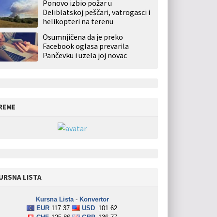
Ponovo izbio požar u
Deliblatskoj peščari, vatrogasci i
helikopteri na terenu
Osumnjičena da je preko
Facebook oglasa prevarila
Pančevku i uzela joj novac
REME
URSNA LISTA