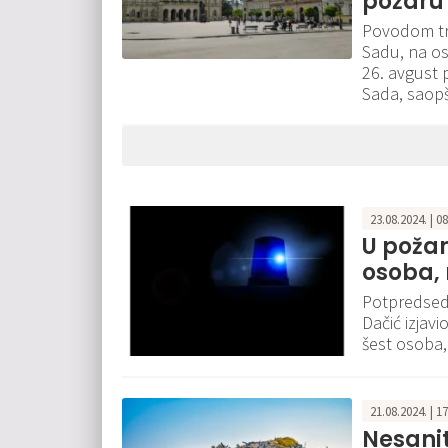
požaru
Povodom tr
Sadu, na os
26. avgust 
Sada, saopš
23.08.2024. | 0
U poža
osoba, 
Potpredsedn
Dačić izjav
šest osoba,
21.08.2024. | 1
Nesanit