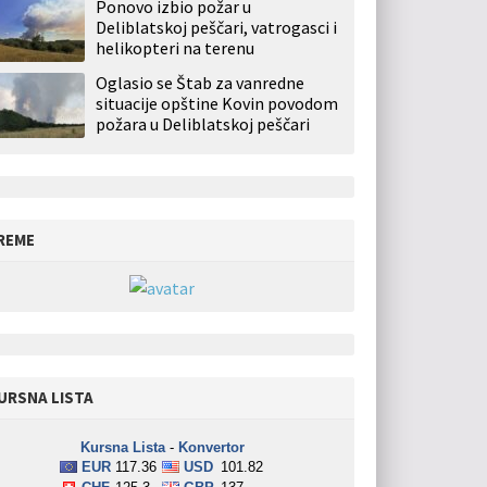
Ponovo izbio požar u
Deliblatskoj peščari, vatrogasci i
helikopteri na terenu
Oglasio se Štab za vanredne
situacije opštine Kovin povodom
požara u Deliblatskoj peščari
REME
URSNA LISTA