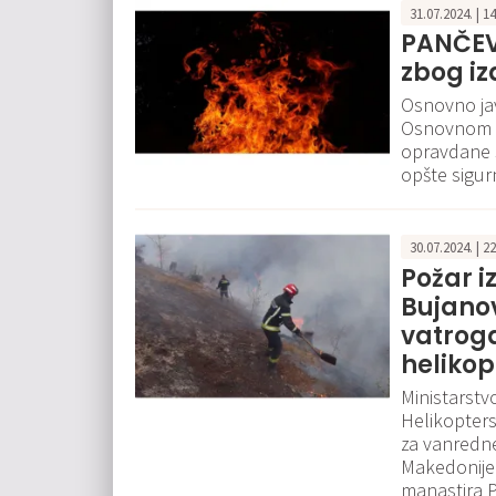
31.07.2024. | 1
PANČEVO
zbog iz
Osnovno jav
Osnovnom s
opravdane s
opšte sigur
30.07.2024. | 2
Požar i
Bujano
vatroga
helikop
Ministarstv
Helikopters
za vanredne
Makedonije 
manastira Pr