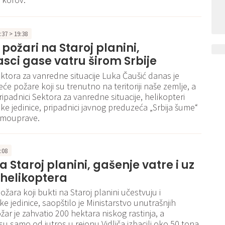
9:37 > 19:38
 požari na Staroj planini,
sci gase vatru širom Srbije
ktora za vanredne situacije Luka Čaušić danas je
će požare koji su trenutno na teritoriji naše zemlje, a
ripadnici Sektora za vanredne situacije, helikopteri
ke jedinice, pripadnici javnog preduzeća „Srbija šume“
samouprave.
9:08
a Staroj planini, gašenje vatre i uz
helikoptera
žara koji bukti na Staroj planini učestvuju i
e jedinice, saopštilo je Ministarstvo unutrašnjih
žar je zahvatio 200 hektara niskog rastinja, a
 su samo od jutros u rejonu Vidliča izbacili oko 50 tona