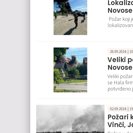
Lokalizo
Novose
Požar koji 
lokalizovan
26.09.2024. | 1
Veliki 
Novose
Veliki poža
se Hala firm
potvrđeno j
02.09.2024. | 1
Požari k
Vinči, 