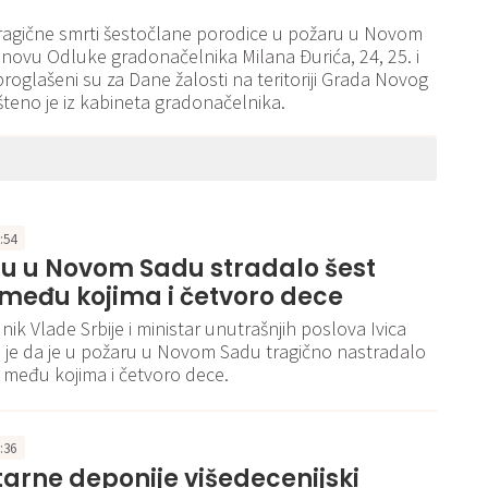
agične smrti šestočlane porodice u požaru u Novom
novu Odluke gradonačelnika Milana Đurića, 24, 25. i
proglašeni su za Dane žalosti na teritoriji Grada Novog
teno je iz kabineta gradonačelnika.
8:54
ru u Novom Sadu stradalo šest
među kojima i četvoro dece
ik Vlade Srbije i ministar unutrašnjih poslova Ivica
io je da je u požaru u Novom Sadu tragično nastradalo
 među kojima i četvoro dece.
7:36
arne deponije višedecenijski