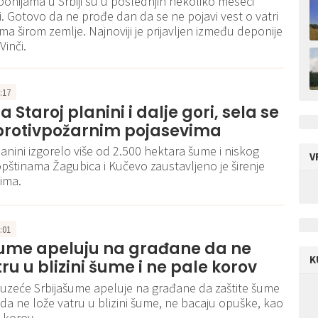
ponijama u Srbiji su u poslednjih nekoliko meseci
. Gotovo da ne prođe dan da se ne pojavi vest o vatri
ma širom zemlje. Najnoviji je prijavljen između deponije
 Vinči.
9:17
 Staroj planini i dalje gori, sela se
protivpožarnim pojasevima
lanini izgorelo više od 2.500 hektara šume i niskog
V
 opštinama Žagubica i Kučevo zaustavljeno je širenje
lima.
1:01
šume apeluju na građane da ne
K
tru u blizini šume i ne pale korov
uzeće Srbijašume apeluje na građane da zaštite šume
 da ne lože vatru u blizini šume, ne bacaju opuške, kao
e korov.