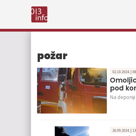
požar
02.10.2024. | 0
Omoljic
pod ko
Na deponiji 
26.09.2024. | 1