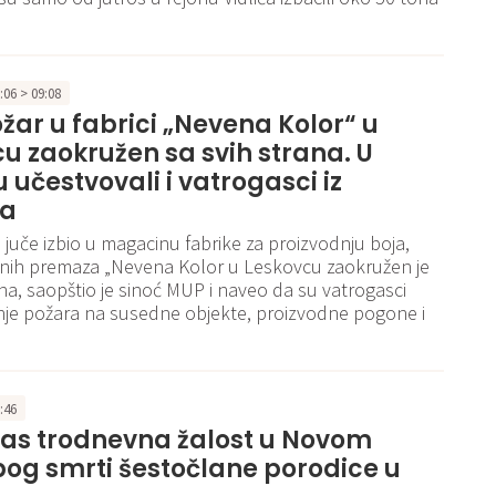
9:06 > 09:08
žar u fabrici „Nevena Kolor“ u
u zaokružen sa svih strana. U
 učestvovali i vatrogasci iz
va
e juče izbio u magacinu fabrike za proizvodnju boja,
ičnih premaza „Nevena Kolor u Leskovcu zaokružen je
ana, saopštio je sinoć MUP i naveo da su vatrogasci
renje požara na susedne objekte, proizvodne pogone i
8:46
as trodnevna žalost u Novom
og smrti šestočlane porodice u