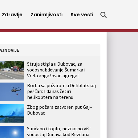
Zdravlje
Zanimljivosti
Sve vesti
AJNOVIJE
Struja stigla u Dubovac, za
vodosnabdevanje Šumarka i
Vrela angažovan agregat
Borba sa požarom u Deliblatskoj
peščari: I danas četiri
helikoptera na terenu
Zbog požara zatvoren put Gaj–
Dubovac
Sunčano i toplo, neznatno viši
vodostaj Dunava kod Bezdana