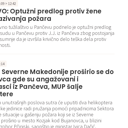
4:09 > 12:42
: Optužni predlog protiv žene
azivanja požara
no tužilaštvo u Pančevu podnelo je optužni predlog
udu u Pančevu protiv J.J. iz Pančeva zbog postojanja
umnje da je izvršila krivično delo teška dela protiv
nosti.
2:14
z Severne Makedonije proširio se do
vca gde su angažovani i
sci iz Pančeva, MUP šalje
tere
o unutrašnjih poslova sutra će uputiti dva helikoptera
ke jedinice radi pružanja pomoći pripadnicima Sektora
 situacije u gašenju požara koji se iz Severne
proširio u mesto Kozjak kod Bujanovca, u blizini
ohor Pčinjski, saopštio je ministar Ivica Dačić.