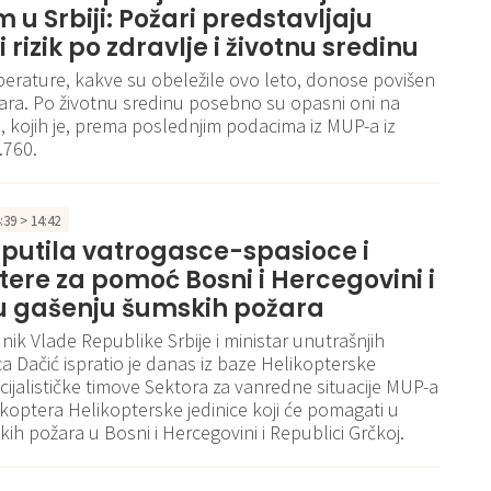
 u Srbiji: Požari predstavljaju
 rizik po zdravlje i životnu sredinu
erature, kakve su obeležile ovo leto, donose povišen
žara. Po životnu sredinu posebno su opasni oni na
 kojih je, prema poslednjim podacima iz MUP-a iz
.760.
4:39 > 14:42
uputila vatrogasce-spasioce i
tere za pomoć Bosni i Hercegovini i
 u gašenju šumskih požara
ik Vlade Republike Srbije i ministar unutrašnjih
ca Dačić ispratio je danas iz baze Helikopterske
ecijalističke timove Sektora za vanredne situacije MUP-a
likoptera Helikopterske jedinice koji će pomagati u
kih požara u Bosni i Hercegovini i Republici Grčkoj.