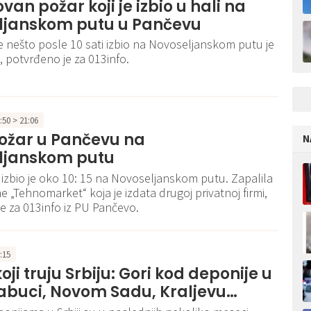
van požar koji je izbio u hali na
ljanskom putu u Pančevu
je nešto posle 10 sati izbio na Novoseljanskom putu je
, potvrđeno je za 013info.
0:50 > 21:06
požar u Pančevu na
N
ljanskom putu
r izbio je oko 10: 15 na Novoseljanskom putu. Zapalila
e „Tehnomarket“ koja je izdata drugoj privatnoj firmi,
e za 013info iz PU Pančevo.
9:15
oji truju Srbiju: Gori kod deponije u
Jabuci, Novom Sadu, Kraljevu…