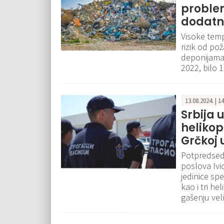
problem
dodatni
Visoke temp
rizik od po
deponijama,
2022, bilo 1
13.08.2024. | 1
Srbija 
helikop
Grčkoj
Potpredsedn
poslova Ivi
jedinice sp
kao i tri he
gašenju veli