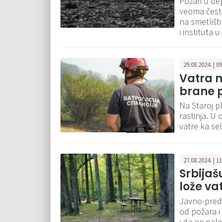
Požari u de
veoma česti
na smetlišti
i instituta u
29.08.2024. | 0
Vatra na
brane 
Na Staroj p
rastinja. U
vatre ka se
27.08.2024. | 1
Srbija
lože va
Javno-pred
od požara i
i da ne pal