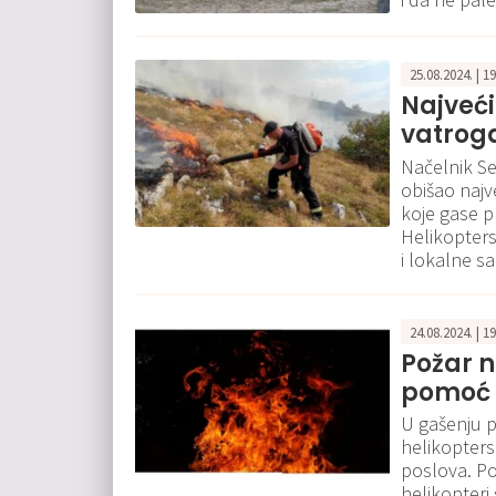
25.08.2024. | 1
Najveći
vatroga
Načelnik Se
obišao najve
koje gase p
Helikopters
i lokalne 
24.08.2024. | 1
Požar n
pomoć 
U gašenju po
helikoptersk
poslova. Po
helikopteri