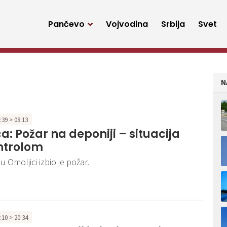
Pančevo
Vojvodina
Srbija
Svet
N
8:39 > 08:13
a: Požar na deponiji – situacija
ntrolom
u Omoljici izbio je požar.
3:10 > 20:34