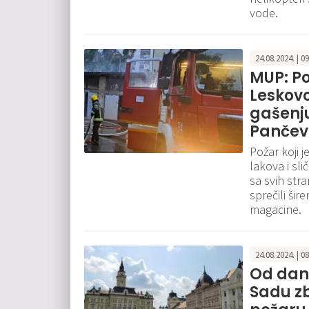
vode.
24.08.2024. | 0
MUP: Po
Leskovc
gašenju
Panče
Požar koji j
lakova i sl
sa svih str
sprečili ši
magacine.
24.08.2024. | 0
Od dan
Sadu zb