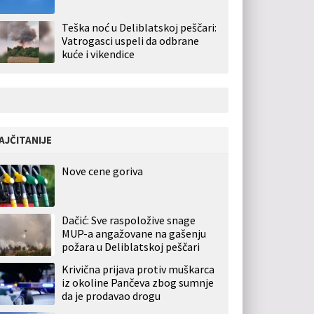
Teška noć u Deliblatskoj peščari:
Vatrogasci uspeli da odbrane
kuće i vikendice
AJČITANIJE
Nove cene goriva
Dačić: Sve raspoložive snage
MUP-a angažovane na gašenju
požara u Deliblatskoj peščari
Krivična prijava protiv muškarca
iz okoline Pančeva zbog sumnje
da je prodavao drogu