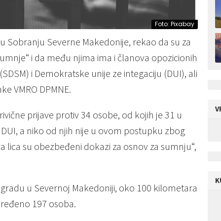
Foto: Pixabay
a u Sobranju Severne Makedonije, rekao da su za
umnje“ i da među njima ima i članova opozicionih
DSM) i Demokratske unije ze integaciju (DUI), ali
tranke VMRO DPMNE.
V
ične prijave protiv 34 osobe, od kojih je 31 u
UI, a niko od njih nije u ovom postupku zbog
va lica su obezbeđeni dokazi za osnov za sumnju“,
K
 gradu u Severnoj Makedoniji, oko 100 kilometara
ovređeno 197 osoba.