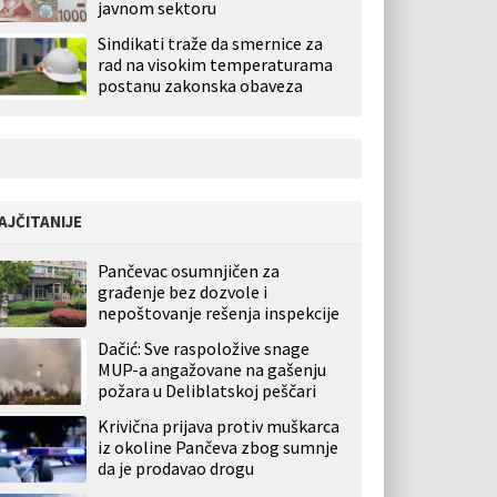
javnom sektoru
Sindikati traže da smernice za
rad na visokim temperaturama
postanu zakonska obaveza
AJČITANIJE
Pančevac osumnjičen za
građenje bez dozvole i
nepoštovanje rešenja inspekcije
Dačić: Sve raspoložive snage
MUP-a angažovane na gašenju
požara u Deliblatskoj peščari
Krivična prijava protiv muškarca
iz okoline Pančeva zbog sumnje
da je prodavao drogu