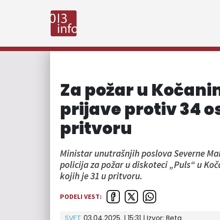
Za požar u Kočani
prijave protiv 34 os
pritvoru
Ministar unutrašnjih poslova Severne Mak
policija za požar u diskoteci „Puls“ u Ko
kojih je 31 u pritvoru.
PODELI VEST:
SVET
03.04.2025. | 15:31
| Izvor:
Beta