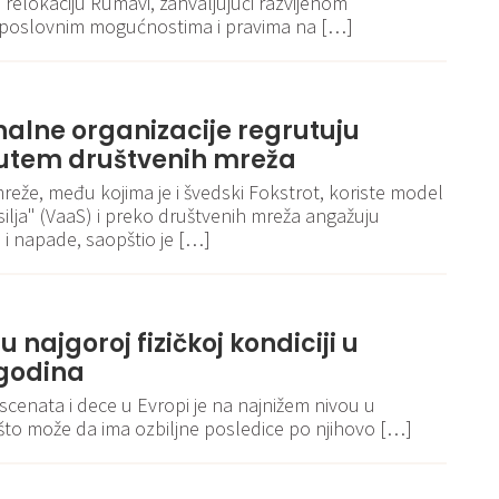
relokaciju Rumavi, zahvaljujući razvijenom
poslovnim mogućnostima i pravima na […]
nalne organizacije regrutuju
utem društvenih mreža
eže, među kojima je i švedski Fokstrot, koriste model
ilja" (VaaS) i preko društvenih mreža angažuju
 i napade, saopštio je […]
u najgoroj fizičkoj kondiciji u
 godina
escenata i dece u Evropi je na najnižem nivou u
 što može da ima ozbiljne posledice po njihovo […]