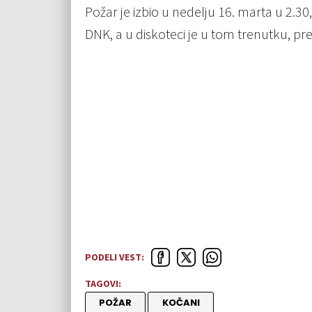
Požar je izbio u nedelju 16. marta u 2.
DNK, a u diskoteci je u tom trenutku, pre
PODELI VEST:
TAGOVI:
POŽAR
KOČANI