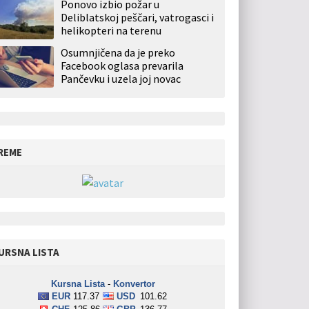
Ponovo izbio požar u
Deliblatskoj peščari, vatrogasci i
helikopteri na terenu
Osumnjičena da je preko
Facebook oglasa prevarila
Pančevku i uzela joj novac
REME
URSNA LISTA