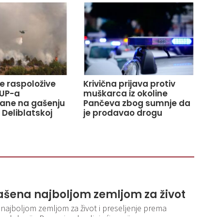
ve raspoložive
Krivična prijava protiv
UP-a
muškarca iz okoline
ane na gašenju
Pančeva zbog sumnje da
 Deliblatskoj
je prodavao drogu
lašena najboljom zemljom za život
 najboljom zemljom za život i preseljenje prema