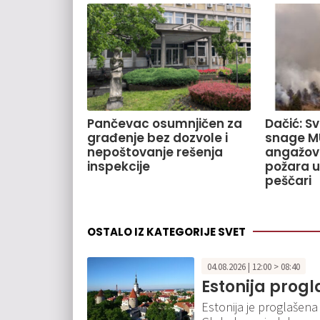
Pančevac osumnjičen za
Dačić: S
građenje bez dozvole i
snage M
nepoštovanje rešenja
angažov
inspekcije
požara u
peščari
OSTALO IZ KATEGORIJE SVET
04.08.2026 | 12:00 > 08:40
Estonija prog
Estonija je proglašena