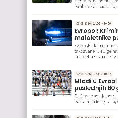
Globalnom indeksu za 
bankarskom sistemu, 
03.08.2026 | 14:00 > 10:26
Evropol: Krimi
maloletnike p
Evropske kriminalne mr
takozvane "usluge nas
maloletnike za ubistva
02.08.2026 | 13:00 > 10:32
Mladi u Evropi 
poslednjih 60
Fizička kondicija adol
poslednjih 60 godina,