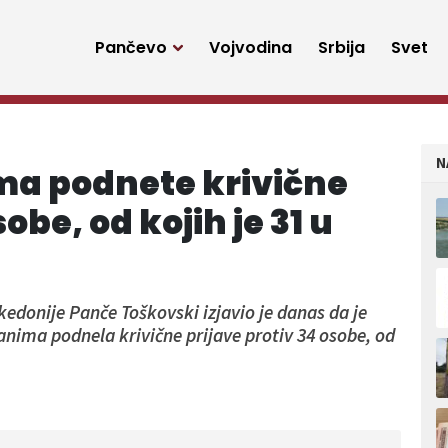
Pančevo
Vojvodina
Srbija
Svet
N
ma podnete krivične
obe, od kojih je 31 u
edonije Panče Toškovski izjavio je danas da je
čanima podnela krivične prijave protiv 34 osobe, od