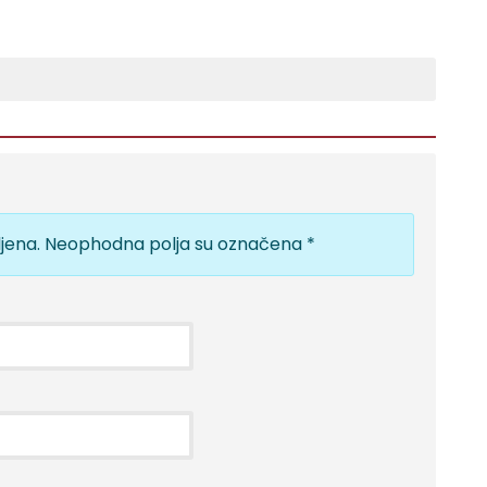
jena.
Neophodna polja su označena
*