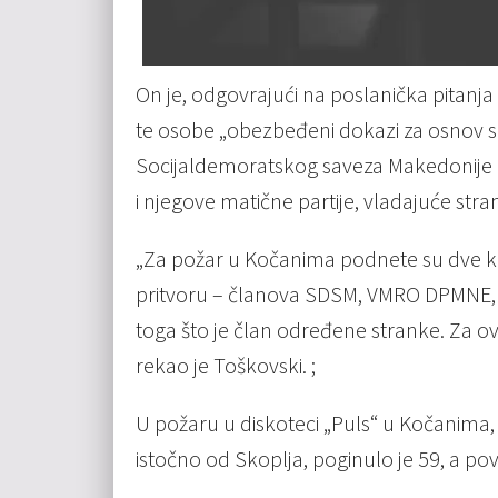
On je, odgovrajući na poslanička pitanj
te osobe „obezbeđeni dokazi za osnov s
Socijaldemoratskog saveza Makedonije (S
i njegove matične partije, vladajuće s
„Za požar u Kočanima podnete su dve kriv
pritvoru – članova SDSM, VMRO DPMNE, D
toga što je član određene stranke. Za o
rekao je Toškovski. ;
U požaru u diskoteci „Puls“ u Kočanima,
istočno od Skoplja, poginulo je 59, a p