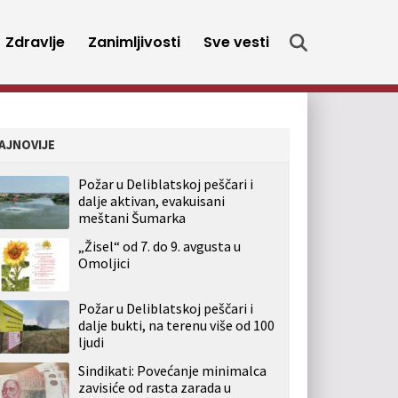
Zdravlje
Zanimljivosti
Sve vesti
AJNOVIJE
Požar u Deliblatskoj peščari i
dalje aktivan, evakuisani
meštani Šumarka
„Žisel“ od 7. do 9. avgusta u
Omoljici
Požar u Deliblatskoj peščari i
dalje bukti, na terenu više od 100
ljudi
Sindikati: Povećanje minimalca
zavisiće od rasta zarada u