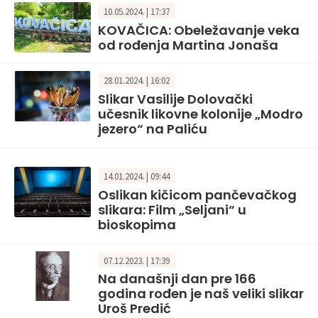
10.05.2024. | 17:37
KOVAČICA: Obeležavanje veka
od rođenja Martina Jonaša
28.01.2024. | 16:02
Slikar Vasilije Dolovački
učesnik likovne kolonije „Modro
jezero“ na Paliću
14.01.2024. | 09:44
Oslikan kičicom pančevačkog
slikara: Film „Seljani“ u
bioskopima
07.12.2023. | 17:39
Na današnji dan pre 166
godina rođen je naš veliki slikar
Uroš Predić