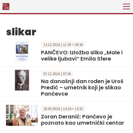
slikar
13.12.2024. | 11:39 > 09:36
PANČEVO: Izložba slika „Male i
velike ljubavi“ Emila Sfere
07.12.2024. | 07:41
Na današnji dan rođen je Uroš
Predić – umetnik koji je slikao
Pančevce
29.09.2024. | 13:24 > 13:25
Zoran Deranić: Pančevo je
poznato kao umetnički centar