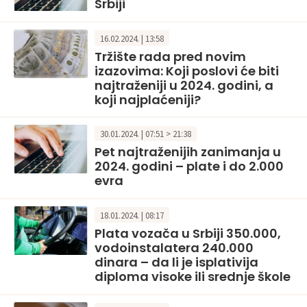
Srbiji
16.02.2024. | 13:58
Tržište rada pred novim
izazovima: Koji poslovi će biti
najtraženiji u 2024. godini, a
koji najplaćeniji?
30.01.2024. | 07:51 > 21:38
Pet najtraženijih zanimanja u
2024. godini – plate i do 2.000
evra
18.01.2024. | 08:17
Plata vozača u Srbiji 350.000,
vodoinstalatera 240.000
dinara – da li je isplativija
diploma visoke ili srednje škole