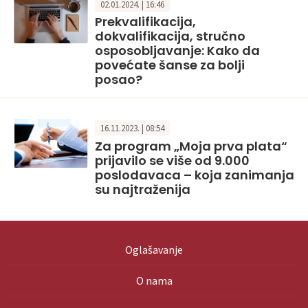
02.01.2024. | 16:46
Prekvalifikacija,
dokvalifikacija, stručno
osposobljavanje: Kako da
povećate šanse za bolji
posao?
16.11.2023. | 08:54
Za program „Moja prva plata“
prijavilo se više od 9.000
poslodavaca – koja zanimanja
su najtraženija
Oglašavanje
O nama