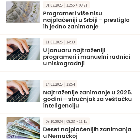
31.03.2025. | 11:55 > 08:21
Programeri više nisu
najplaćeniji u Srbiji – prestiglo
ih jedno zanimanje
11.03.2025. | 14:33
U januaru najtraženiji
programeri i manuelni radnici
u niskogradnji
14.01.2025. | 13:54
Najtraženije zanimanje u 2025.
godini – stručnjak za veštačku
inteligenciju
09.10.2024. | 08:23 > 11:15
Deset najplaćenijih zanimanja
u Nemačkoj