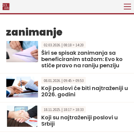
zanimanje
02.03.2026. | 08:18 > 14:20
Širi se spisak zanimanja sa
beneficiranim stažom: Evo ko
stiče pravo na raniju penziju
08.01.2026. | 09:45 > 09:53
Koji poslovi će biti najtraženiji u
2026. godini
18.11.2025. | 18:17 > 18:33
Koji su najtraženiji poslovi u
Srbiji