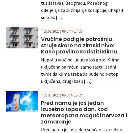
tužilaštva u Beogradu, Posebnog
odeljenja za suzbijanje korupcije, uhapsili
su G. B. […]
05.08.2026 | 06:54 > 17:05
Vrućine podigle potrošnju
struje skoro na zimski nivo:
Kako pravilno koristiti klimu
Napolju vrućina, unutra još gore. Klima
uključena pa računi samo rastu. Jedni
tvrde da klima treba da bude non-stop
uključena, drugi kažu […]
05.08.2026 | 06:50 > 15:59
Pred nama je još jedan
izuzetno topao dan, kod
meteoropata mogući nervoza i
zamaranje
Pred nama je još jedan sunčan i izuzetno