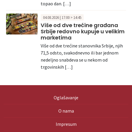
topao dan. […]
04.08.2026 | 17:00 > 14:45
Više od dve trećine građana
Srbije redovno kupuje u velikim
marketima
Više od dve trećine stanovnika Srbije, njih
71,5 odsto, svakodnevno ili bar jednom
nedeljno snabdeva se u nekom od
trgovinskih […]
Oglašavanje
O nama
Impresum