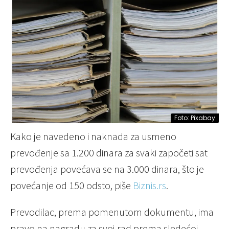
Foto: Pixabay
Kako je navedeno i naknada za usmeno
prevođenje sa 1.200 dinara za svaki započeti sat
prevođenja povećava se na 3.000 dinara, što je
povećanje od 150 odsto, piše
Biznis.rs
.
Prevodilac, prema pomenutom dokumentu, ima
pravo na nagradu za svoj rad prema sledećoj