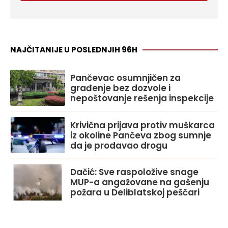
NAJČITANIJE U POSLEDNJIH 96H
Pančevac osumnjičen za
građenje bez dozvole i
nepoštovanje rešenja inspekcije
Krivična prijava protiv muškarca
iz okoline Pančeva zbog sumnje
da je prodavao drogu
Dačić: Sve raspoložive snage
MUP-a angažovane na gašenju
požara u Deliblatskoj peščari