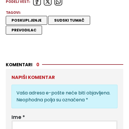
PODELI VEST:
TAGOVI:
POSKUPLJENJE
SUDSKI TUMAČ
PREVODILAC
KOMENTARI
0
NAPIŠI KOMENTAR
Vaša adresa e-pošte neće biti objavljena.
Neophodna polja su označena
*
Ime
*