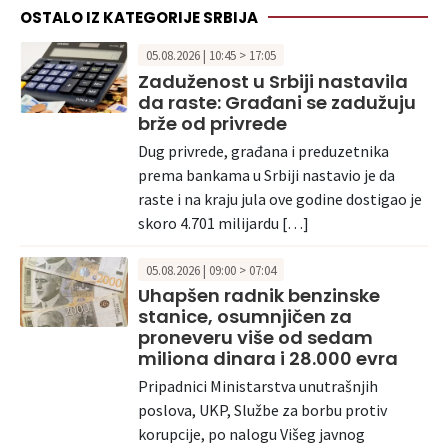
OSTALO IZ KATEGORIJE SRBIJA
05.08.2026 | 10:45 > 17:05
Zaduženost u Srbiji nastavila
da raste: Građani se zadužuju
brže od privrede
Dug privrede, građana i preduzetnika
prema bankama u Srbiji nastavio je da
raste i na kraju jula ove godine dostigao je
skoro 4.701 milijardu […]
05.08.2026 | 09:00 > 07:04
Uhapšen radnik benzinske
stanice, osumnjičen za
proneveru više od sedam
miliona dinara i 28.000 evra
Pripadnici Ministarstva unutrašnjih
poslova, UKP, Službe za borbu protiv
korupcije, po nalogu Višeg javnog