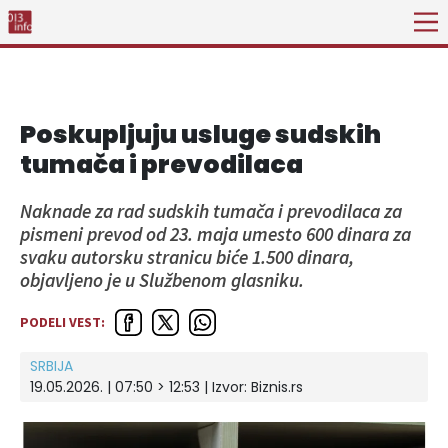
Poskupljuju usluge sudskih
tumača i prevodilaca
Naknade za rad sudskih tumača i prevodilaca za
pismeni prevod od 23. maja umesto 600 dinara za
svaku autorsku stranicu biće 1.500 dinara,
objavljeno je u Službenom glasniku.
PODELI VEST:
SRBIJA
19.05.2026. | 07:50 > 12:53
| Izvor:
Biznis.rs