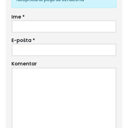
Ime
*
E-pošta
*
Komentar