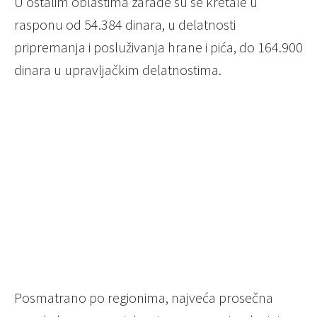
U ostalim oblastima zarade su se kretale u
rasponu od 54.384 dinara, u delatnosti
pripremanja i posluživanja hrane i pića, do 164.900
dinara u upravljačkim delatnostima.
Posmatrano po regionima, najveća prosečna