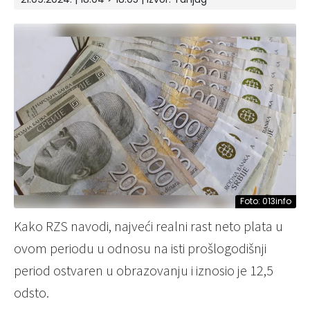
Foto: 013info
Kako RZS navodi, najveći realni rast neto plata u
ovom periodu u odnosu na isti prošlogodišnji
period ostvaren u obrazovanju i iznosio je 12,5
odsto.