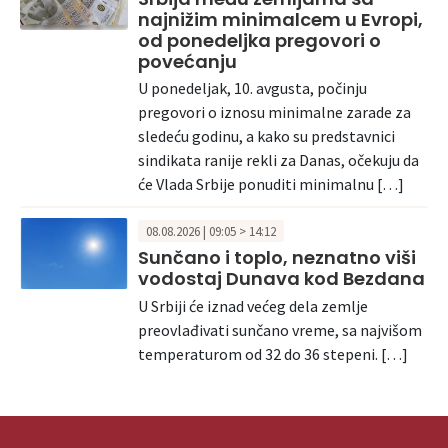
najnižim minimalcem u Evropi,
od ponedeljka pregovori o
povećanju
U ponedeljak, 10. avgusta, počinju
pregovori o iznosu minimalne zarade za
sledeću godinu, a kako su predstavnici
sindikata ranije rekli za Danas, očekuju da
će Vlada Srbije ponuditi minimalnu […]
08.08.2026 | 09:05 > 14:12
Sunčano i toplo, neznatno viši
vodostaj Dunava kod Bezdana
U Srbiji će iznad većeg dela zemlje
preovlađivati sunčano vreme, sa najvišom
temperaturom od 32 do 36 stepeni. […]