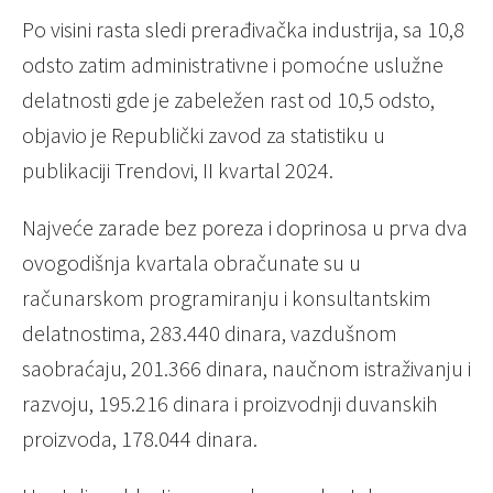
Po visini rasta sledi prerađivačka industrija, sa 10,8
odsto zatim administrativne i pomoćne uslužne
delatnosti gde je zabeležen rast od 10,5 odsto,
objavio je Republički zavod za statistiku u
publikaciji Trendovi, II kvartal 2024.
Najveće zarade bez poreza i doprinosa u prva dva
ovogodišnja kvartala obračunate su u
računarskom programiranju i konsultantskim
delatnostima, 283.440 dinara, vazdušnom
saobraćaju, 201.366 dinara, naučnom istraživanju i
razvoju, 195.216 dinara i proizvodnji duvanskih
proizvoda, 178.044 dinara.