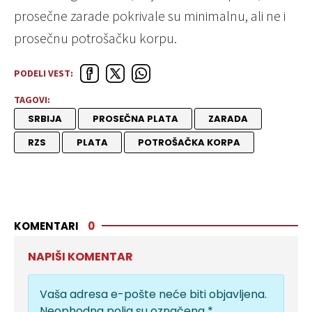
prosečne zarade pokrivale su minimalnu, ali ne i
prosečnu potrošačku korpu.
PODELI VEST:
TAGOVI:
SRBIJA
PROSEČNA PLATA
ZARADA
RZS
PLATA
POTROŠAČKA KORPA
KOMENTARI
0
NAPIŠI KOMENTAR
Vaša adresa e-pošte neće biti objavljena.
Neophodna polja su označena
*