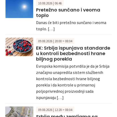
10.08.2026 | 06:46
Pretežno sunčano i veoma
toplo
Danas će biti pretežno sunčano i veoma
toplo. […]
09.08.2026 | 20:00 > 08:04
EK: Srbija ispunjava standarde
u kontroli bezbednosti hrane
biljnog porekla
Evropska komisija potvrdila je da je Srbija
značajno unapredila sistem službenih
kontrola bezbednosti hrane biljnog
porekla i da kontrole u primarnoj
poljoprivrednoj proizvodnji sada
ispunjavaju […]
09.08.2026 | 12:28 > 08:04
Srbija među zemljama sa