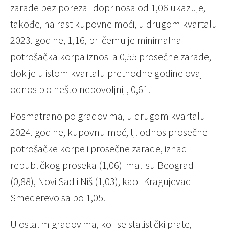
zarade bez poreza i doprinosa od 1,06 ukazuje,
takođe, na rast kupovne moći, u drugom kvartalu
2023. godine, 1,16, pri čemu je minimalna
potrošačka korpa iznosila 0,55 prosečne zarade,
dok je u istom kvartalu prethodne godine ovaj
odnos bio nešto nepovoljniji, 0,61.
Posmatrano po gradovima, u drugom kvartalu
2024. godine, kupovnu moć, tj. odnos prosečne
potrošačke korpe i prosečne zarade, iznad
republičkog proseka (1,06) imali su Beograd
(0,88), Novi Sad i Niš (1,03), kao i Kragujevac i
Smederevo sa po 1,05.
U ostalim gradovima, koji se statistički prate,