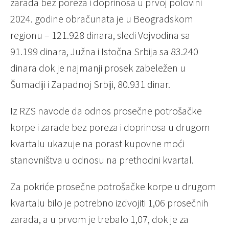
zarada bez poreza i doprinosa u prvoj polovini
2024. godine obračunata je u Beogradskom
regionu – 121.928 dinara, sledi Vojvodina sa
91.199 dinara, Južna i Istočna Srbija sa 83.240
dinara dok je najmanji prosek zabeležen u
Šumadiji i Zapadnoj Srbiji, 80.931 dinar.
Iz RZS navode da odnos prosečne potrošačke
korpe i zarade bez poreza i doprinosa u drugom
kvartalu ukazuje na porast kupovne moći
stanovništva u odnosu na prethodni kvartal.
Za pokriće prosečne potrošačke korpe u drugom
kvartalu bilo je potrebno izdvojiti 1,06 prosečnih
zarada, a u prvom je trebalo 1,07, dok je za