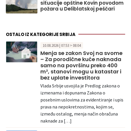
situacije opštine Kovin povodom
požara u Deliblatskoj peščari
OSTALO IZ KATEGORIJE SRBIJA
10.08.2026 | 07:53 > 08:04
Menja se zakon Svoj na svome
– Za porodične kuće naknada
samo na površinu preko 400
m², stanovi mogu u katastar i
bez uplate investitora
Vlada Srbije usvojila je Predlog zakona o
izmenama i dopunama Zakona o
posebnim uslovima za evidentiranje i upis
prava na nepokretnostima, kojim se,
između ostalog, menja način obračuna
naknade za […]