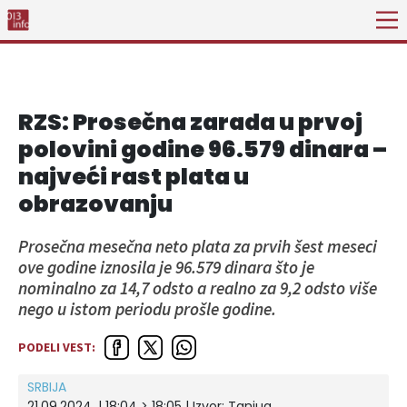
RZS: Prosečna zarada u prvoj
polovini godine 96.579 dinara –
najveći rast plata u
obrazovanju
Prosečna mesečna neto plata za prvih šest meseci
ove godine iznosila je 96.579 dinara što je
nominalno za 14,7 odsto a realno za 9,2 odsto više
nego u istom periodu prošle godine.
PODELI VEST:
SRBIJA
21.09.2024. | 18:04 > 18:05
| Izvor:
Tanjug