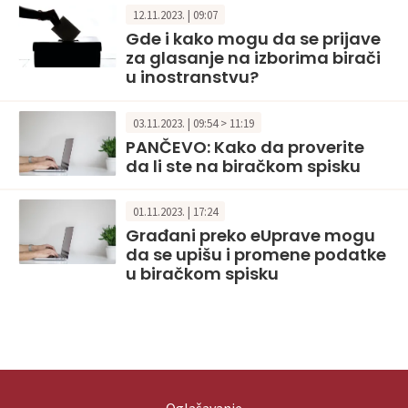
12.11.2023. | 09:07
Gde i kako mogu da se prijave
za glasanje na izborima birači
u inostranstvu?
03.11.2023. | 09:54 > 11:19
PANČEVO: Kako da proverite
da li ste na biračkom spisku
01.11.2023. | 17:24
Građani preko eUprave mogu
da se upišu i promene podatke
u biračkom spisku
Oglašavanje