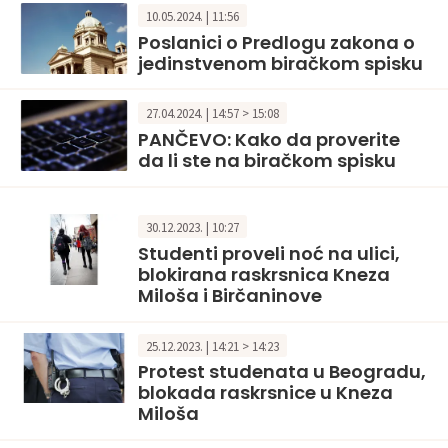
10.05.2024. | 11:56
Poslanici o Predlogu zakona o
jedinstvenom biračkom spisku
27.04.2024. | 14:57 > 15:08
PANČEVO: Kako da proverite
da li ste na biračkom spisku
30.12.2023. | 10:27
Studenti proveli noć na ulici,
blokirana raskrsnica Kneza
Miloša i Birčaninove
25.12.2023. | 14:21 > 14:23
Protest studenata u Beogradu,
blokada raskrsnice u Kneza
Miloša