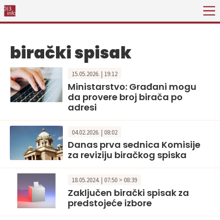
birački spisak
15.05.2026. | 19:12
Ministarstvo: Građani mogu
da provere broj birača po
adresi
04.02.2026. | 08:02
Danas prva sednica Komisije
za reviziju biračkog spiska
18.05.2024. | 07:50 > 08:39
Zaključen birački spisak za
predstojeće izbore