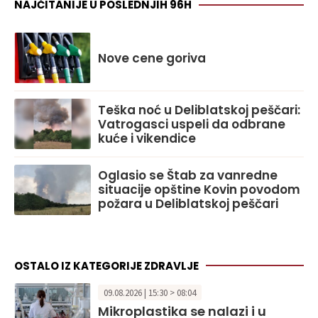
NAJČITANIJE U POSLEDNJIH 96H
Nove cene goriva
Teška noć u Deliblatskoj peščari:
Vatrogasci uspeli da odbrane
kuće i vikendice
Oglasio se Štab za vanredne
situacije opštine Kovin povodom
požara u Deliblatskoj peščari
OSTALO IZ KATEGORIJE ZDRAVLJE
09.08.2026 | 15:30 > 08:04
Mikroplastika se nalazi i u