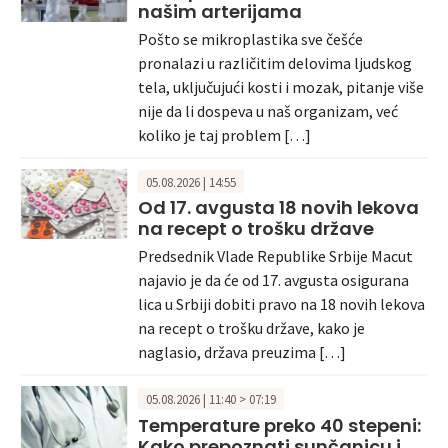
našim arterijama
Pošto se mikroplastika sve češće
pronalazi u različitim delovima ljudskog
tela, uključujući kosti i mozak, pitanje više
nije da li dospeva u naš organizam, već
koliko je taj problem […]
05.08.2026 | 14:55
Od 17. avgusta 18 novih lekova
na recept o trošku države
Predsednik Vlade Republike Srbije Macut
najavio je da će od 17. avgusta osigurana
lica u Srbiji dobiti pravo na 18 novih lekova
na recept o trošku države, kako je
naglasio, država preuzima […]
05.08.2026 | 11:40 > 07:19
Temperature preko 40 stepeni:
Kako prepoznati sunčanicu i