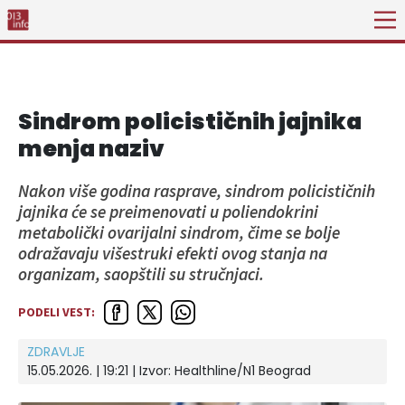
Sindrom policističnih jajnika
menja naziv
Nakon više godina rasprave, sindrom policističnih
jajnika će se preimenovati u poliendokrini
metabolički ovarijalni sindrom, čime se bolje
odražavaju višestruki efekti ovog stanja na
organizam, saopštili su stručnjaci.
PODELI VEST:
ZDRAVLJE
15.05.2026. | 19:21
| Izvor:
Healthline/N1 Beograd