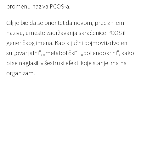
promenu naziva PCOS-a.
Cilj je bio da se prioritet da novom, preciznijem
nazivu, umesto zadržavanja skraćenice PCOS ili
generičkog imena. Kao ključni pojmovi izdvojeni
su „ovarijalni“, „metabolički“ i „poliendokrini“, kako
bi se naglasili višestruki efekti koje stanje ima na
organizam.