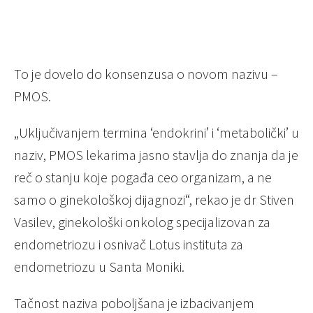
To je dovelo do konsenzusa o novom nazivu –
PMOS.
„Uključivanjem termina ‘endokrini’ i ‘metabolički’ u
naziv, PMOS lekarima jasno stavlja do znanja da je
reč o stanju koje pogađa ceo organizam, a ne
samo o ginekološkoj dijagnozi“, rekao je dr Stiven
Vasilev, ginekološki onkolog specijalizovan za
endometriozu i osnivač Lotus instituta za
endometriozu u Santa Moniki.
Tačnost naziva poboljšana je izbacivanjem