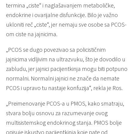
termina „ciste“ i naglašavanjem metaboličke,
endokrine i ovarijalne disfunkcije. Bilo je važno
ukloniti reč „ciste“, jer nemaju sve osobe sa PCOS-
om ciste na jajnicima.
„PCOS se dugo povezivao sa policističnim
jajnicima vidljivim na ultrazvuku, što je dovodilo u
zabludu, jer jajnici pacijentkinja mogu biti potpuno
normalni. Normalni jajnici ne znače da nemate
PCOS i upravo tu nastaje konfuzija“, rekla je Ros.
„Preimenovanje PCOS-a u PMOS, kako smatraju,
stvara bolju osnovu za razumevanje ovog
multisistemskog endokrinog stanja. PMOS bolje
opisuje iskustvo pacijentkinja koje pate od