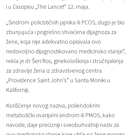
i u časopisu „The Lancet“ 12. maja.
„Sindrom policističnih jajnika ili PCOS, dugo je bio
zbunjujuća i pogrešno shvaćena dijagnoza za
žene, koja nije adekvatno opisivala ovo
nedovoljno dijagnostikovano medicinsko stanje“,
rekla je dr Šeri Ros, ginekološkinja i stručnjakinja
za zdravlje žena iz zdravstvenog centra
„Providence Saint John’s“ u Santa Moniki u
Kaliforniji.
Korišćenje novog naziva, poliendokrini
metabolički ovarijalni sindrom ili PMOS, kako
navode, daje precizniji i sveobuhvatniji naziv za
ovo medicinsko stanje koje utiče na žene mnogo