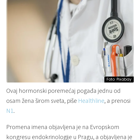
Foto: Pixabay
Ovaj hormonski poremećaj pogađa jednu od
osam žena širom sveta, piše
Healthline
, a prenosi
N1
.
Promena imena objavljena je na Evropskom
kongresu endokrinologije u Pragu, a objavljena je