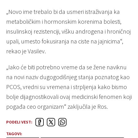
„Novo ime trebalo bi da usmeri istraživanja ka
metaboličkim i hormonskim korenima bolesti,
insulinskoj rezistenciji, višku androgena i hroničnoj
upali, umesto fokusiranja na ciste na jajnicima“,
rekao je Vasilev.
„Iako će biti potrebno vreme da se žene naviknu
na novi naziv dugogodišnjeg stanja poznatog kao
PCOS, vredni su vremena i strpljenja kako bismo
bolje dijagnostikovali ovaj medicinski fenomen koji
pogađa ceo organizam“ zaključila je Ros.
PODELI VEST:
TAGOVI: