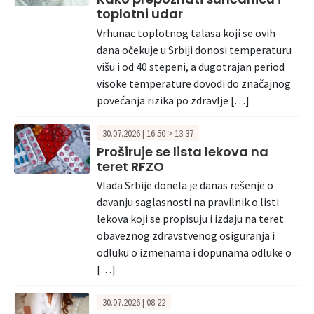
toplotni udar
Vrhunac toplotnog talasa koji se ovih
dana očekuje u Srbiji donosi temperaturu
višu i od 40 stepeni, a dugotrajan period
visoke temperature dovodi do značajnog
povećanja rizika po zdravlje […]
30.07.2026 | 16:50 > 13:37
Proširuje se lista lekova na
teret RFZO
Vlada Srbije donela je danas rešenje o
davanju saglasnosti na pravilnik o listi
lekova koji se propisuju i izdaju na teret
obaveznog zdravstvenog osiguranja i
odluku o izmenama i dopunama odluke o
[…]
30.07.2026 | 08:22