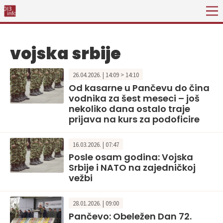
vojska srbije
26.04.2026. | 14:09 > 14:10
Od kasarne u Pančevu do čina
vodnika za šest meseci – još
nekoliko dana ostalo traje
prijava na kurs za podoficire
16.03.2026. | 07:47
Posle osam godina: Vojska
Srbije i NATO na zajedničkoj
vežbi
28.01.2026. | 09:00
Pančevo: Obeležen Dan 72.