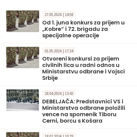
27.05.2024. | 14:58
Od 1. juna konkurs za prijem u
„Kobre“ i 72. brigadu za
specijalne operacije
01.05.2024. | 17:24
Otvoreni konkursi za prijem
civilnih lica u radni odnos u
Ministarstvu odbrane i Vojsci
Srbije
28.04.2024. | 13:42
DEBELJAČA: Predstavnici VS i
Ministarstva odbrane položili
vence na spomenik Tiboru
Cerni, borcu s Košara
18.02.2024. | 10:29