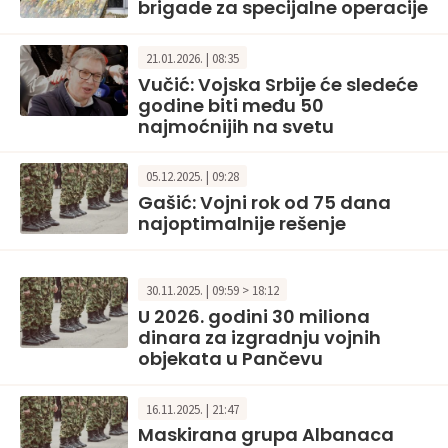
brigade za specijalne operacije
21.01.2026. | 08:35
Vučić: Vojska Srbije će sledeće
godine biti među 50
najmoćnijih na svetu
05.12.2025. | 09:28
Gašić: Vojni rok od 75 dana
najoptimalnije rešenje
30.11.2025. | 09:59 > 18:12
U 2026. godini 30 miliona
dinara za izgradnju vojnih
objekata u Pančevu
16.11.2025. | 21:47
Maskirana grupa Albanaca