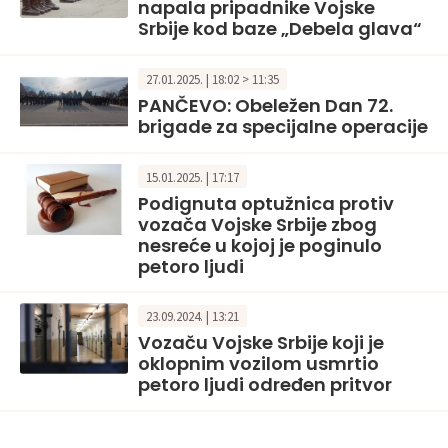
napala pripadnike Vojske
Srbije kod baze „Debela glava“
27.01.2025. | 18:02 > 11:35
PANČEVO: Obeležen Dan 72.
brigade za specijalne operacije
15.01.2025. | 17:17
Podignuta optužnica protiv
vozača Vojske Srbije zbog
nesreće u kojoj je poginulo
petoro ljudi
23.09.2024. | 13:21
Vozaču Vojske Srbije koji je
oklopnim vozilom usmrtio
petoro ljudi određen pritvor