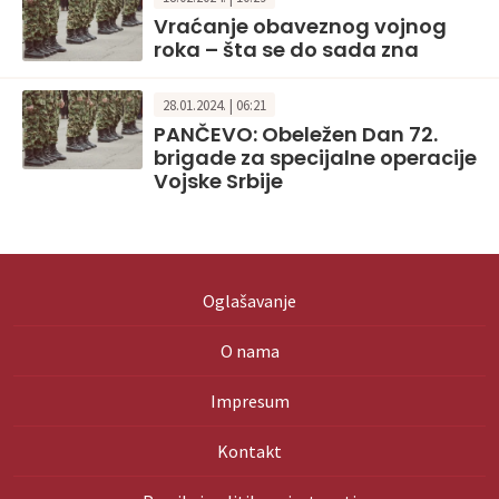
Vraćanje obaveznog vojnog
roka – šta se do sada zna
28.01.2024. | 06:21
PANČEVO: Obeležen Dan 72.
brigade za specijalne operacije
Vojske Srbije
Oglašavanje
O nama
Impresum
Kontakt